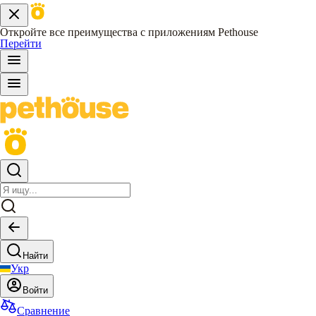
Откройте все преимущества с приложениям Pethouse
Перейти
Найти
Укр
Войти
Сравнение