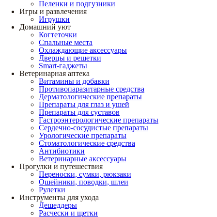
Пеленки и подгузники
Игры и развлечения
Игрушки
Домашний уют
Когтеточки
Спальные места
Охлаждающие аксессуары
Дверцы и решетки
Smart-гаджеты
Ветеринарная аптека
Витамины и добавки
Противопаразитарные средства
Дерматологические препараты
Препараты для глаз и ушей
Препараты для суставов
Гастроэнтерологические препараты
Сердечно-сосудистые препараты
Урологические препараты
Стоматологические средства
Антибиотики
Ветеринарные аксессуары
Прогулки и путешествия
Переноски, сумки, рюкзаки
Ошейники, поводки, шлеи
Рулетки
Инструменты для ухода
Дешеддеры
Расчески и щетки