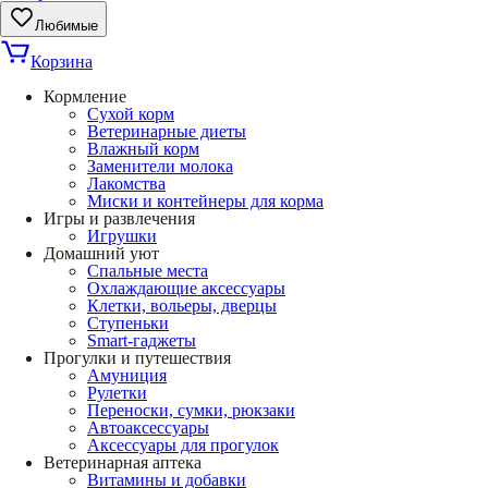
Любимые
Корзина
Кормление
Сухой корм
Ветеринарные диеты
Влажный корм
Заменители молока
Лакомства
Миски и контейнеры для корма
Игры и развлечения
Игрушки
Домашний уют
Спальные места
Охлаждающие аксессуары
Клетки, вольеры, дверцы
Ступеньки
Smart-гаджеты
Прогулки и путешествия
Амуниция
Рулетки
Переноски, сумки, рюкзаки
Автоаксессуары
Аксессуары для прогулок
Ветеринарная аптека
Витамины и добавки