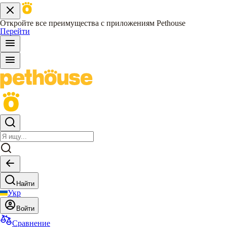
Откройте все преимущества с приложениям Pethouse
Перейти
Найти
Укр
Войти
Сравнение