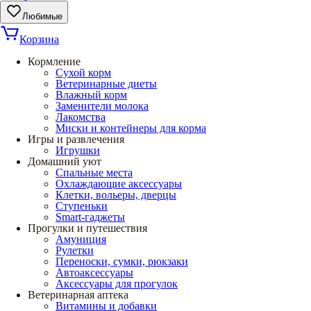
Любимые
Корзина
Кормление
Сухой корм
Ветеринарные диеты
Влажный корм
Заменители молока
Лакомства
Миски и контейнеры для корма
Игры и развлечения
Игрушки
Домашний уют
Спальные места
Охлаждающие аксессуары
Клетки, вольеры, дверцы
Ступеньки
Smart-гаджеты
Прогулки и путешествия
Амуниция
Рулетки
Переноски, сумки, рюкзаки
Автоаксессуары
Аксессуары для прогулок
Ветеринарная аптека
Витамины и добавки