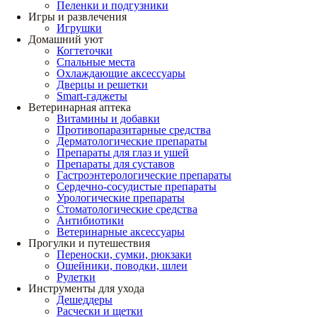
Пеленки и подгузники
Игры и развлечения
Игрушки
Домашний уют
Когтеточки
Спальные места
Охлаждающие аксессуары
Дверцы и решетки
Smart-гаджеты
Ветеринарная аптека
Витамины и добавки
Противопаразитарные средства
Дерматологические препараты
Препараты для глаз и ушей
Препараты для суставов
Гастроэнтерологические препараты
Сердечно-сосудистые препараты
Урологические препараты
Стоматологические средства
Антибиотики
Ветеринарные аксессуары
Прогулки и путешествия
Переноски, сумки, рюкзаки
Ошейники, поводки, шлеи
Рулетки
Инструменты для ухода
Дешеддеры
Расчески и щетки