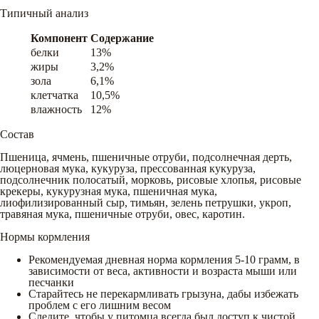
Типичный анализ
Компонент
Содержание
белки
13%
жиры
3,2%
зола
6,1%
клетчатка
10,5%
влажность
12%
Состав
Пшеница, ячмень, пшеничные отруби, подсолнечная дерть,
люцерновая мука, кукуруза, прессованная кукуруза,
подсолнечник полосатый, морковь, рисовые хлопья, рисовые
крекеры, кукурузная мука, пшеничная мука,
лиофилизированный сыр, тимьян, зелень петрушки, укроп,
травяная мука, пшеничные отруби, овес, каротин.
Нормы кормления
Рекомендуемая дневная норма кормления 5-10 грамм, в
зависимости от веса, активности и возраста мыши или
песчанки
Старайтесь не перекармливать грызуна, дабы избежать
проблем с его лишним весом
Следите, чтобы у питомца всегда был доступ к чистой