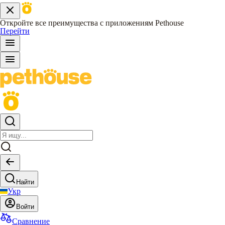
Откройте все преимущества с приложениям Pethouse
Перейти
Найти
Укр
Войти
Сравнение