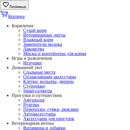
Любимые
Корзина
Кормление
Сухой корм
Ветеринарные диеты
Влажный корм
Заменители молока
Лакомства
Миски и контейнеры для корма
Игры и развлечения
Игрушки
Домашний уют
Спальные места
Охлаждающие аксессуары
Клетки, вольеры, дверцы
Ступеньки
Smart-гаджеты
Прогулки и путешествия
Амуниция
Рулетки
Переноски, сумки, рюкзаки
Автоаксессуары
Аксессуары для прогулок
Ветеринарная аптека
Витамины и добавки