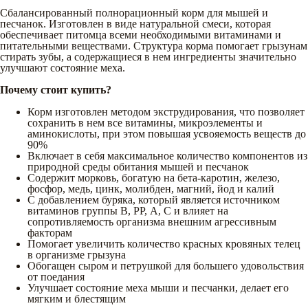
Сбалансированный полнорационный корм для мышей и
песчанок. Изготовлен в виде натуральной смеси, которая
обеспечивает питомца всеми необходимыми витаминами и
питательными веществами. Структура корма помогает грызунам
стирать зубы, а содержащиеся в нем ингредиенты значительно
улучшают состояние меха.
Почему стоит купить?
Корм изготовлен методом экструдирования, что позволяет
сохранить в нем все витамины, микроэлементы и
аминокислоты, при этом повышая усвояемость веществ до
90%
Включает в себя максимальное количество компонентов из
природной среды обитания мышей и песчанок
Содержит морковь, богатую на бета-каротин, железо,
фосфор, медь, цинк, молибден, магний, йод и калий
С добавлением буряка, который является источником
витаминов группы В, РР, А, С и влияет на
сопротивляемость организма внешним агрессивным
факторам
Помогает увеличить количество красных кровяных телец
в организме грызуна
Обогащен сыром и петрушкой для большего удовольствия
от поедания
Улучшает состояние меха мыши и песчанки, делает его
мягким и блестящим