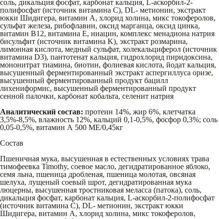
соль, дикальция фосфат, карбонат кальция, L-аскорбил-2-
полифосфат (источник витамина C), DL- метионин, экстракт
юкки Шидигера, витамин A, хлорид холина, микс токоферолов,
сульфат железа, рибофлавин, оксид марганца, оксид цинка,
витамин B12, витамина E, ниацин, комплекс менадиона натрия
бисульфит (источник витамина K), экстракт розмарина,
лимонная кислота, медный сульфат, холекальциферол (источник
витамина D3), пантотенат кальция, гидрохлорид пиридоксина,
мононитрат тиамина, биотин, фолиевая кислота, йодат кальция,
высушенный ферментированный экстракт аспергиллуса оризе,
высушенный ферментированный продукт бацилл
лихениформис, высушенный ферментированный продукт
сенной палочки, карбонат кобальта, селенит натрия
Аналитический состав:
протеин 14%, жир 6%, клетчатка
3,5%-8,5%, влажность 12%, кальций 0,1-0,5%, фосфор 0,3%; соль
0,05-0,5%, витамин А 500 МЕ/0,45кг
Состав
Пшеничная мука, высушенная в естественных условиях трава
тимофеевка Timothy, соевое масло, дегидратированное яблоко,
семя льна, пшеница дробленая, пшеница молотая, овсяная
шелуха, лущеный соевый шрот, дегидратированная мука
люцерны, высушенная тростниковая меласса (патока), соль,
дикальция фосфат, карбонат кальция, L-аскорбил-2-полифосфат
(источник витамина C), DL- метионин, экстракт юкки
Шидигера, витамин A, хлорид холина, микс токоферолов,