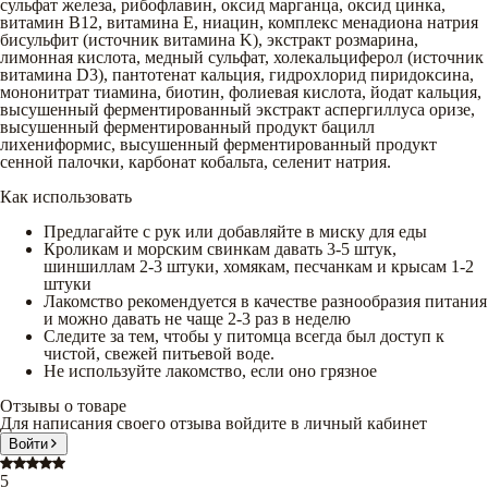
сульфат железа, рибофлавин, оксид марганца, оксид цинка,
витамин B12, витамина E, ниацин, комплекс менадиона натрия
бисульфит (источник витамина K), экстракт розмарина,
лимонная кислота, медный сульфат, холекальциферол (источник
витамина D3), пантотенат кальция, гидрохлорид пиридоксина,
мононитрат тиамина, биотин, фолиевая кислота, йодат кальция,
высушенный ферментированный экстракт аспергиллуса оризе,
высушенный ферментированный продукт бацилл
лихениформис, высушенный ферментированный продукт
сенной палочки, карбонат кобальта, селенит натрия.
Как использовать
Предлагайте с рук или добавляйте в миску для еды
Кроликам и морским свинкам давать 3-5 штук,
шиншиллам 2-3 штуки, хомякам, песчанкам и крысам 1-2
штуки
Лакомство рекомендуется в качестве разнообразия питания
и можно давать не чаще 2-3 раз в неделю
Следите за тем, чтобы у питомца всегда был доступ к
чистой, свежей питьевой воде.
Не используйте лакомство, если оно грязное
Отзывы о товаре
Для написания своего отзыва войдите в личный кабинет
Войти
5