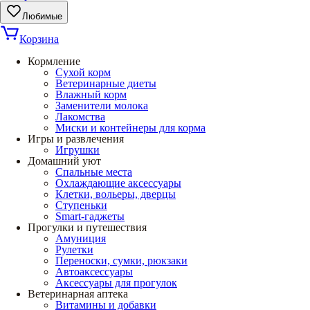
Любимые
Корзина
Кормление
Сухой корм
Ветеринарные диеты
Влажный корм
Заменители молока
Лакомства
Миски и контейнеры для корма
Игры и развлечения
Игрушки
Домашний уют
Спальные места
Охлаждающие аксессуары
Клетки, вольеры, дверцы
Ступеньки
Smart-гаджеты
Прогулки и путешествия
Амуниция
Рулетки
Переноски, сумки, рюкзаки
Автоаксессуары
Аксессуары для прогулок
Ветеринарная аптека
Витамины и добавки