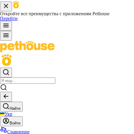
Откройте все преимущества с приложениям Pethouse
Перейти
Найти
Укр
Войти
Сравнение