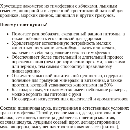
Хрустящее лакомство из тимофеевки с яблоками, льняным
семенем, люцерной и высушенной тростниковой патокой для
кроликов, морских свинок, шиншилл и других грызунов.
Почему стоит купить?
Помогает разнообразить ежедневный рацион питомца, а
также побаловать его с пользой для здоровья
Удовлетворяет естественную потребность мелких
животных постоянно что-нибудь грызть или жевать,
включает в себя натуральное сено из тимофеевки
Обеспечивает более тщательный и длительный процесс
пережевывания (чем при кормлении орехами, колосками
или зерном), тем самым способствуя правильному
пищеварению
Отличается высокой питательной ценностью, содержит
полезные для грызунов минералы и витамины, а также
протеин, который усваивается животными на 50%
Благодаря тому, что лакомство имеет небольшие размеры,
можно кормить им питомца с руки
Не содержит искусственных красителей и ароматизаторов
Состав:
пшеничная мука, высушенная в естественных условиях
трава тимофеевка Timothy, соевое масло, дегидратированное
яблоко, семя льна, пшеница дробленая, пшеница молотая,
овсяная шелуха, лущеный соевый шрот, дегидратированная
мука люцерны, высушенная тростниковая меласса (патока),