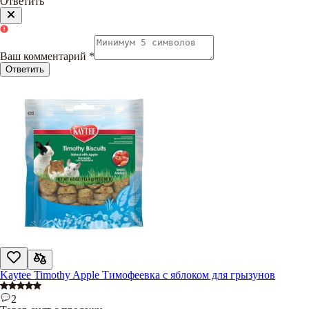
Ответить
Ваш комментарий
*
Ответить
Kaytee Timothy Apple Тимофеевка с яблоком для грызунов
2