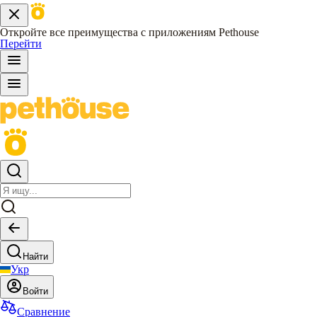
Откройте все преимущества с приложениям Pethouse
Перейти
Найти
Укр
Войти
Сравнение