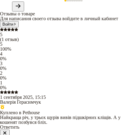
Отзывы о товаре
Для написания своего отзыва войдите в личный кабинет
Войти
5
(
1
отзыв
)
5
100
%
4
0
%
3
0
%
2
0
%
1
0
%
1 сентября 2025, 15:15
Валерія Герасимчук
Куплено в Pethouse
Найкраща річ, у трьох щурів вивів підшкірних кліщів. А у
кошенят позбувся бліх.
Ответить