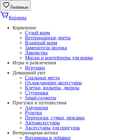
Любимые
Корзина
Кормление
Сухой корм
Ветеринарные диеты
Влажный корм
Заменители молока
Лакомства
Миски и контейнеры для корма
Игры и развлечения
Игрушки
Домашний уют
Спальные места
Охлаждающие аксессуары
Клетки, вольеры, дверцы
Ступеньки
Smart-гаджеты
Прогулки и путешествия
Амуниция
Рулетки
Переноски, сумки, рюкзаки
Автоаксессуары
Аксессуары для прогулок
Ветеринарная аптека
Витамины и добавки