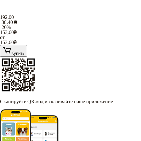
192,00
-38,40
₴
-20%
153,60
₴
от
153,60
₴
Купить
Сканируйте QR-код и скачивайте наше приложение