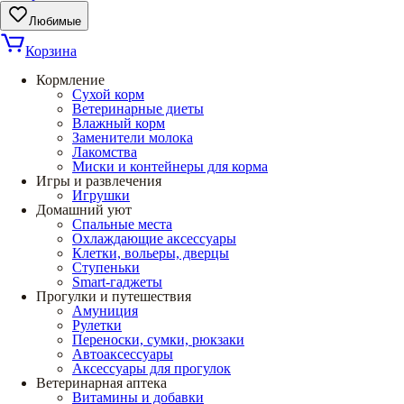
Любимые
Корзина
Кормление
Сухой корм
Ветеринарные диеты
Влажный корм
Заменители молока
Лакомства
Миски и контейнеры для корма
Игры и развлечения
Игрушки
Домашний уют
Спальные места
Охлаждающие аксессуары
Клетки, вольеры, дверцы
Ступеньки
Smart-гаджеты
Прогулки и путешествия
Амуниция
Рулетки
Переноски, сумки, рюкзаки
Автоаксессуары
Аксессуары для прогулок
Ветеринарная аптека
Витамины и добавки