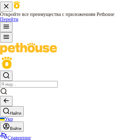
Откройте все преимущества с приложениям Pethouse
Перейти
Найти
Укр
Войти
Сравнение