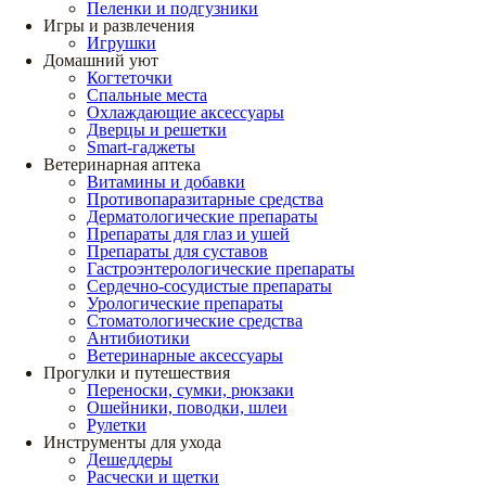
Пеленки и подгузники
Игры и развлечения
Игрушки
Домашний уют
Когтеточки
Спальные места
Охлаждающие аксессуары
Дверцы и решетки
Smart-гаджеты
Ветеринарная аптека
Витамины и добавки
Противопаразитарные средства
Дерматологические препараты
Препараты для глаз и ушей
Препараты для суставов
Гастроэнтерологические препараты
Сердечно-сосудистые препараты
Урологические препараты
Стоматологические средства
Антибиотики
Ветеринарные аксессуары
Прогулки и путешествия
Переноски, сумки, рюкзаки
Ошейники, поводки, шлеи
Рулетки
Инструменты для ухода
Дешеддеры
Расчески и щетки