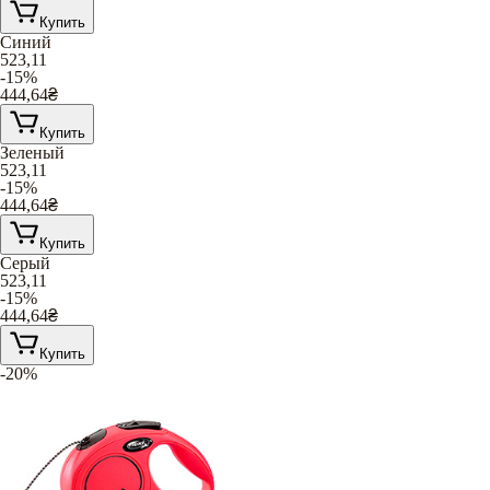
Купить
Синий
523,11
-15%
444,64
₴
Купить
Зеленый
523,11
-15%
444,64
₴
Купить
Серый
523,11
-15%
444,64
₴
Купить
-20%