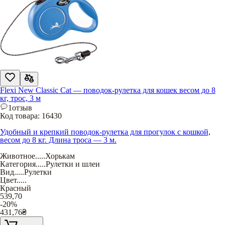
Flexi New Classic Cat — поводок-рулетка для кошек весом до 8
кг, трос, 3 м
1
отзыв
Код товара:
16430
Удобный и крепкий поводок-рулетка для прогулок с кошкой,
весом до 8 кг. Длина троса — 3 м.
Животное
.....
Хорькам
Категория
.....
Рулетки и шлеи
Вид
.....
Рулетки
Цвет
.....
Красный
539,70
-20%
431,76
₴