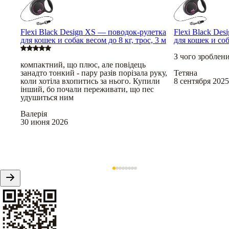
Flexi Black Design XS — поводок-рулетка
Flexi Black De
для кошек и собак весом до 8 кг, трос, 3 м
для кошек и соб
З чого зроблен
компактний, що плюс, але повідець
занадто тонкий - пару разів порізала руку,
Тетяна
коли хотіла вхопитись за нього. Купили
8 сентября 2025
інший, бо почали переживати, що пес
удушиться ним
Валерія
30 июня 2026