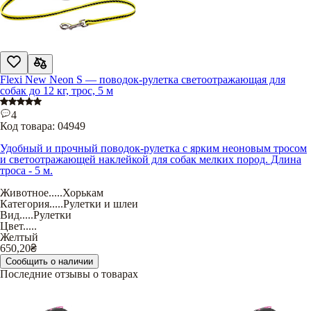
Flexi New Neon S — поводок-рулетка светоотражающая для
собак до 12 кг, трос, 5 м
4
Код товара:
04949
Удобный и прочный поводок-рулетка с ярким неоновым тросом
и светоотражающей наклейкой для собак мелких пород. Длина
троса - 5 м.
Животное
.....
Хорькам
Категория
.....
Рулетки и шлеи
Вид
.....
Рулетки
Цвет
.....
Желтый
650,20
₴
Сообщить о наличии
Последние отзывы о товарах