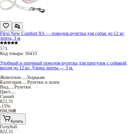
Flexi New Comfort XS — поводок-рулетка для собак до 12 кг,
лента, 3 м
3
Код товара:
16433
Удобный и прочный поводок-рулетка для прогулок с собакой,
весом до 12 кг. Длина ленты — 3 м.
Животное
.....
Хорькам
Категория
.....
Рулетки и шлеи
Вид
.....
Рулетки
Цвет
.....
Синий
822,31
-15%
698,96
₴
Купить
Голубой
822,31