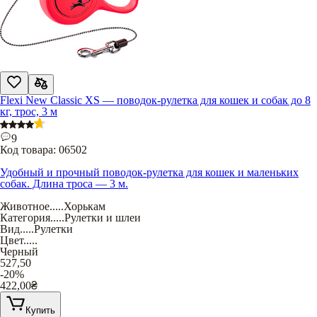
Flexi New Classic XS — поводок-рулетка для кошек и собак до 8
кг, трос, 3 м
9
Код товара:
06502
Удобный и прочный поводок-рулетка для кошек и маленьких
собак. Длина троса — 3 м.
Животное
.....
Хорькам
Категория
.....
Рулетки и шлеи
Вид
.....
Рулетки
Цвет
.....
Черный
527,50
-20%
422,00
₴
Купить