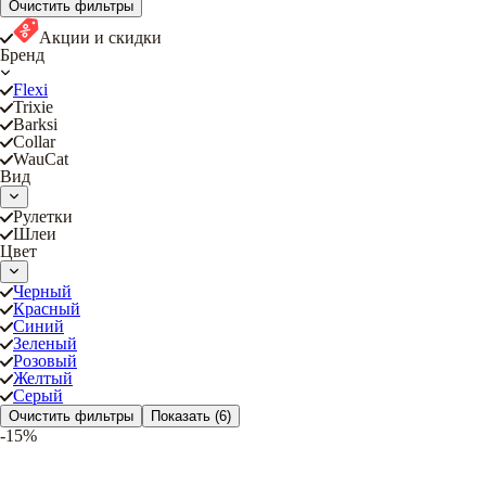
Очистить фильтры
Акции и скидки
Бренд
Flexi
Trixie
Barksi
Collar
WauCat
Вид
Рулетки
Шлеи
Цвет
Черный
Красный
Синий
Зеленый
Розовый
Желтый
Серый
Очистить фильтры
Показать
(6)
-15%