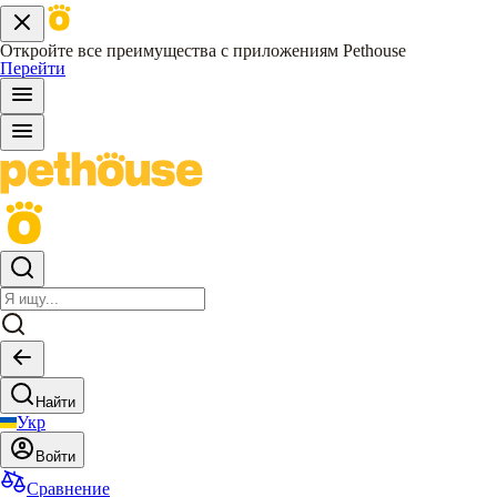
Откройте все преимущества с приложениям Pethouse
Перейти
Найти
Укр
Войти
Сравнение