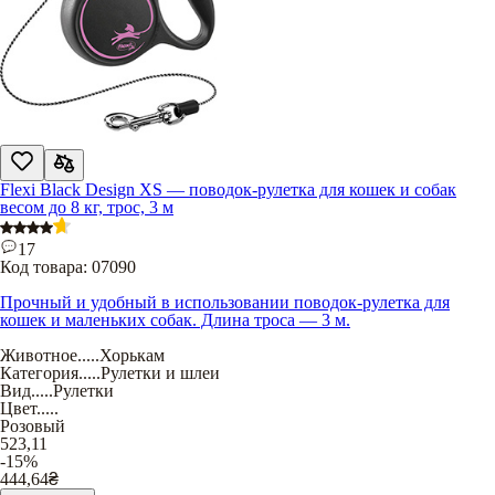
Flexi Black Design XS — поводок-рулетка для кошек и собак
весом до 8 кг, трос, 3 м
17
Код товара:
07090
Прочный и удобный в использовании поводок-рулетка для
кошек и маленьких собак. Длина троса — 3 м.
Животное
.....
Хорькам
Категория
.....
Рулетки и шлеи
Вид
.....
Рулетки
Цвет
.....
Розовый
523,11
-15%
444,64
₴