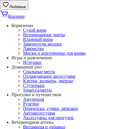
Любимые
Корзина
Кормление
Сухой корм
Ветеринарные диеты
Влажный корм
Заменители молока
Лакомства
Миски и контейнеры для корма
Игры и развлечения
Игрушки
Домашний уют
Спальные места
Охлаждающие аксессуары
Клетки, вольеры, дверцы
Ступеньки
Smart-гаджеты
Прогулки и путешествия
Амуниция
Рулетки
Переноски, сумки, рюкзаки
Автоаксессуары
Аксессуары для прогулок
Ветеринарная аптека
Витамины и добавки