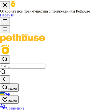
Откройте все преимущества с приложениям Pethouse
Перейти
Найти
Укр
Войти
Сравнение