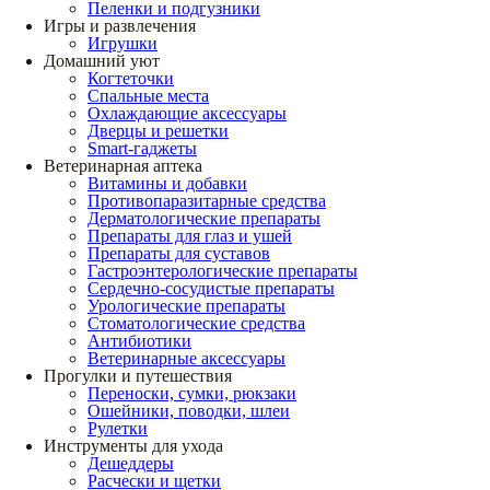
Пеленки и подгузники
Игры и развлечения
Игрушки
Домашний уют
Когтеточки
Спальные места
Охлаждающие аксессуары
Дверцы и решетки
Smart-гаджеты
Ветеринарная аптека
Витамины и добавки
Противопаразитарные средства
Дерматологические препараты
Препараты для глаз и ушей
Препараты для суставов
Гастроэнтерологические препараты
Сердечно-сосудистые препараты
Урологические препараты
Стоматологические средства
Антибиотики
Ветеринарные аксессуары
Прогулки и путешествия
Переноски, сумки, рюкзаки
Ошейники, поводки, шлеи
Рулетки
Инструменты для ухода
Дешеддеры
Расчески и щетки