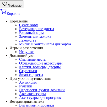
Любимые
Корзина
Кормление
Сухой корм
Ветеринарные диеты
Влажный корм
Заменители молока
Лакомства
Миски и контейнеры для корма
Игры и развлечения
Игрушки
Домашний уют
Спальные места
Охлаждающие аксессуары
Клетки, вольеры, дверцы
Ступеньки
Smart-гаджеты
Прогулки и путешествия
Амуниция
Рулетки
Переноски, сумки, рюкзаки
Автоаксессуары
Аксессуары для прогулок
Ветеринарная аптека
Витамины и добавки