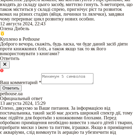
входять до складу цього засобу, миттєво гинуть. S-метопрен, що
також міститься у складі спрею, пригнічує ріст та розвиток
комах на різних стадіях (яйця, личинки та лялечки), завдяки
чому перериває цикл розвитку нових особин.
12 августа 2024, 22:43
Олена Дибель
Куплено в Pethouse
Доброго вечора, скажіть, будь ласка, чи буде даний засіб діяти
проти книжкових бліх, а також якщо так то як його
використовувати з книгами?
Ответить
Ваш комментарий
*
Ответить
pethouse.ua
Официальный ответ
13 августа 2024, 15:29
Олено, дякуємо за Ваше питання. За інформацією від
постачальника, такий засіб має досить широкий спектр дії, тому
має підійти для боротьби з книжковими блохами. Перед
обробкою приміщення необхідно вивести з нього дітей і тварин,
прибрати миски з їжею та питтям, іграшки. Якщо в приміщенні
є акваріуми, слід вимкнути їх аерацію та убезпечити від