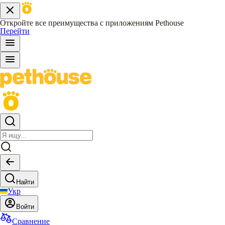
Откройте все преимущества с приложениям Pethouse
Перейти
Найти
Укр
Войти
Сравнение