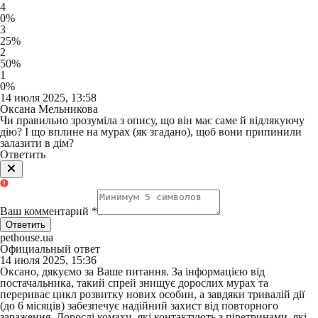
4
0
%
3
25
%
2
50
%
1
0
%
14 июля 2025, 13:58
Оксана Мельникова
Чи правильно зрозуміла з опису, що він має саме й відлякуючу
дію? І що вплине на мурах (як згадано), щоб вони припинили
залазити в дім?
Ответить
Ваш комментарий
*
Ответить
pethouse.ua
Официальный ответ
14 июля 2025, 15:36
Оксано, дякуємо за Ваше питання. За інформацією від
постачальника, такий спрей знищує дорослих мурах та
перериває цикл розвитку нових особин, а завдяки тривалій дії
(до 6 місяців) забезпечує надійний захист від повторного
зараження. Дорослі комахи, які контактують з піретринами, які