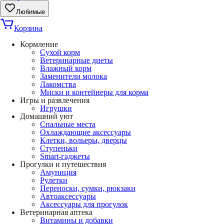
Любимые
Корзина
Кормление
Сухой корм
Ветеринарные диеты
Влажный корм
Заменители молока
Лакомства
Миски и контейнеры для корма
Игры и развлечения
Игрушки
Домашний уют
Спальные места
Охлаждающие аксессуары
Клетки, вольеры, дверцы
Ступеньки
Smart-гаджеты
Прогулки и путешествия
Амуниция
Рулетки
Переноски, сумки, рюкзаки
Автоаксессуары
Аксессуары для прогулок
Ветеринарная аптека
Витамины и добавки