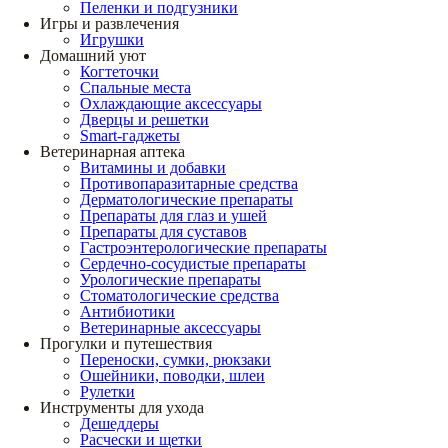
Пеленки и подгузники
Игры и развлечения
Игрушки
Домашний уют
Когтеточки
Спальные места
Охлаждающие аксессуары
Дверцы и решетки
Smart-гаджеты
Ветеринарная аптека
Витамины и добавки
Противопаразитарные средства
Дерматологические препараты
Препараты для глаз и ушей
Препараты для суставов
Гастроэнтерологические препараты
Сердечно-сосудистые препараты
Урологические препараты
Стоматологические средства
Антибиотики
Ветеринарные аксессуары
Прогулки и путешествия
Переноски, сумки, рюкзаки
Ошейники, поводки, шлеи
Рулетки
Инструменты для ухода
Дешеддеры
Расчески и щетки