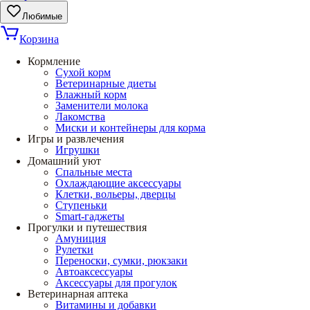
Любимые
Корзина
Кормление
Сухой корм
Ветеринарные диеты
Влажный корм
Заменители молока
Лакомства
Миски и контейнеры для корма
Игры и развлечения
Игрушки
Домашний уют
Спальные места
Охлаждающие аксессуары
Клетки, вольеры, дверцы
Ступеньки
Smart-гаджеты
Прогулки и путешествия
Амуниция
Рулетки
Переноски, сумки, рюкзаки
Автоаксессуары
Аксессуары для прогулок
Ветеринарная аптека
Витамины и добавки