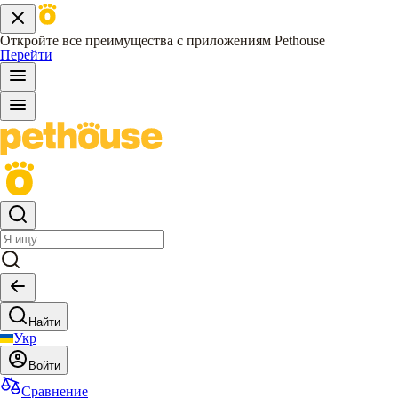
Откройте все преимущества с приложениям Pethouse
Перейти
Найти
Укр
Войти
Сравнение