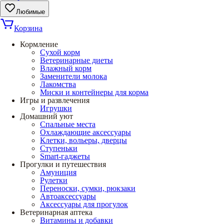
Любимые
Корзина
Кормление
Сухой корм
Ветеринарные диеты
Влажный корм
Заменители молока
Лакомства
Миски и контейнеры для корма
Игры и развлечения
Игрушки
Домашний уют
Спальные места
Охлаждающие аксессуары
Клетки, вольеры, дверцы
Ступеньки
Smart-гаджеты
Прогулки и путешествия
Амуниция
Рулетки
Переноски, сумки, рюкзаки
Автоаксессуары
Аксессуары для прогулок
Ветеринарная аптека
Витамины и добавки