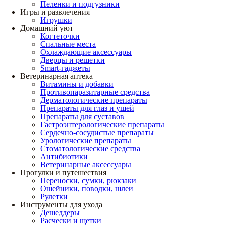
Пеленки и подгузники
Игры и развлечения
Игрушки
Домашний уют
Когтеточки
Спальные места
Охлаждающие аксессуары
Дверцы и решетки
Smart-гаджеты
Ветеринарная аптека
Витамины и добавки
Противопаразитарные средства
Дерматологические препараты
Препараты для глаз и ушей
Препараты для суставов
Гастроэнтерологические препараты
Сердечно-сосудистые препараты
Урологические препараты
Стоматологические средства
Антибиотики
Ветеринарные аксессуары
Прогулки и путешествия
Переноски, сумки, рюкзаки
Ошейники, поводки, шлеи
Рулетки
Инструменты для ухода
Дешеддеры
Расчески и щетки