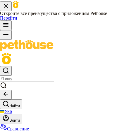
Откройте все преимущества с приложениям Pethouse
Перейти
Найти
Укр
Войти
Сравнение