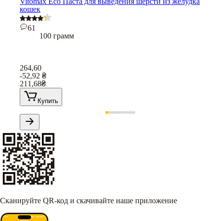
Vitomax Eco Паста для выведения шерсти из желудка
кошек
61
100 грамм
264,60
-52,92
₴
211,68
₴
Купить
Сканируйте QR-код и скачивайте наше приложение