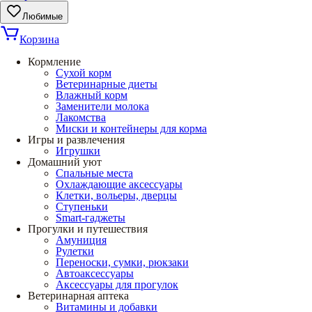
Любимые
Корзина
Кормление
Сухой корм
Ветеринарные диеты
Влажный корм
Заменители молока
Лакомства
Миски и контейнеры для корма
Игры и развлечения
Игрушки
Домашний уют
Спальные места
Охлаждающие аксессуары
Клетки, вольеры, дверцы
Ступеньки
Smart-гаджеты
Прогулки и путешествия
Амуниция
Рулетки
Переноски, сумки, рюкзаки
Автоаксессуары
Аксессуары для прогулок
Ветеринарная аптека
Витамины и добавки