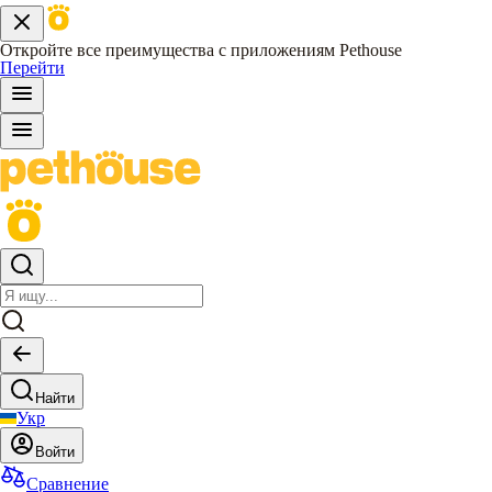
Откройте все преимущества с приложениям Pethouse
Перейти
Найти
Укр
Войти
Сравнение