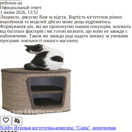
pethouse.ua
Официальный ответ
1 июня 2026, 13:52
Людмило, дякуємо Вам за відгук. Вартість кігтеточок різних
виробників та моделей дійсно може дещо відрізнятись.
Формування цін, які ми пропонуємо нашим покупцям, залежить
від багатьох факторів і ми готові визнати, що вони не завжди є
найнижчими. Також ми завжди раді надати знижку за умовами
програми лояльності нашого магазину.
Nobby Игровая когтеточка-комплекс "Capta", коричневая