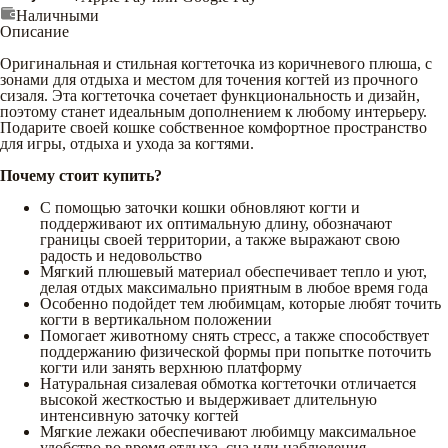
Наличными
Описание
Оригинальная и стильная когтеточка из коричневого плюша, с
зонами для отдыха и местом для точения когтей из прочного
сизаля. Эта когтеточка сочетает функциональность и дизайн,
поэтому станет идеальным дополнением к любому интерьеру.
Подарите своей кошке собственное комфортное пространство
для игры, отдыха и ухода за когтями.
Почему стоит купить?
С помощью заточки кошки обновляют когти и
поддерживают их оптимальную длину, обозначают
границы своей территории, а также выражают свою
радость и недовольство
Мягкий плюшевый материал обеспечивает тепло и уют,
делая отдых максимально приятным в любое время года
Особенно подойдет тем любимцам, которые любят точить
когти в вертикальном положении
Помогает животному снять стресс, а также способствует
поддержанию физической формы при попытке поточить
когти или занять верхнюю платформу
Натуральная сизалевая обмотка когтеточки отличается
высокой жесткостью и выдерживает длительную
интенсивную заточку когтей
Мягкие лежаки обеспечивают любимцу максимальное
удобство во время отдыха, сна или наблюдения