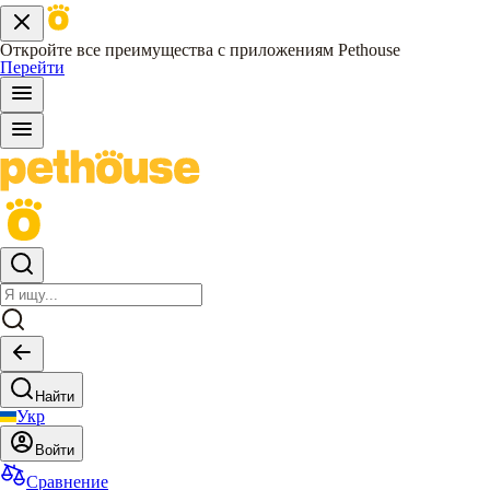
Откройте все преимущества с приложениям Pethouse
Перейти
Найти
Укр
Войти
Сравнение