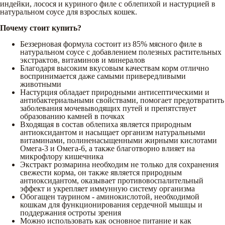
индейки, лосося и куриного филе с облепихой и настурцией в
натуральном соусе для взрослых кошек.
Почему стоит купить?
Беззерновая формула состоит из 85% мясного филе в
натуральном соусе с добавлением полезных растительных
экстрактов, витаминов и минералов
Благодаря высоким вкусовым качествам корм отлично
воспринимается даже самыми привередливыми
животными
Настурция обладает природными антисептическими и
антибактериальными свойствами, помогает предотвратить
заболевания мочевыводящих путей и препятствует
образованию камней в почках
Входящая в состав облепиха является природным
антиоксидантом и насыщает организм натуральными
витаминами, полиненасыщенными жирными кислотами
Омега-3 и Омега-6, а также благотворно влияет на
микрофлору кишечника
Экстракт розмарина необходим не только для сохранения
свежести корма, он также является природным
антиоксидантом, оказывает противовоспалительный
эффект и укрепляет иммунную систему организма
Обогащен таурином - аминокислотой, необходимой
кошкам для функционирования сердечной мышцы и
поддержания остроты зрения
Можно использовать как основное питание и как