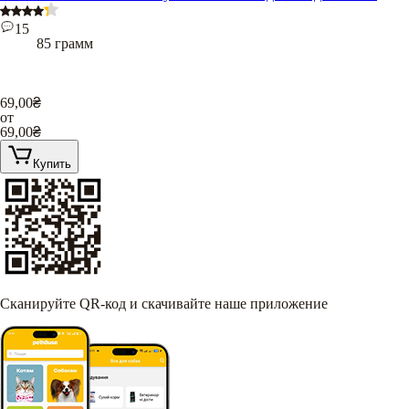
15
85 грамм
69,00
₴
от
69,00
₴
Купить
Сканируйте QR-код и скачивайте наше приложение