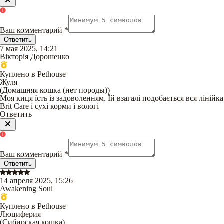
Ваш комментарий
*
Ответить
7 мая 2025, 14:21
Вікторія Дорошенко
Куплено в Pethouse
Жуля
(
Домашняя кошка (нет породы)
)
Моя киця їсть із задоволенням. Їй взагалі подобається вся лінійка
Brit Care і сухі корми і вологі
Ответить
Ваш комментарий
*
Ответить
14 апреля 2025, 15:26
Awakening Soul
Куплено в Pethouse
Люциферия
(
Сибирская кошка
)