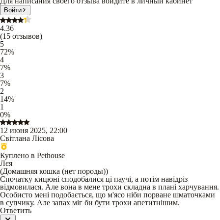
Для написания своего отзыва войдите в личный кабинет
Войти
4.36
(
15
отзывов
)
5
72
%
4
7
%
3
7
%
2
14
%
1
0
%
12 июня 2025, 22:00
Світлана Лісова
Куплено в Pethouse
Лєя
(
Домашняя кошка (нет породы)
)
Спочатку кицюні сподобалися ці паучі, а потім навідріз
відмовилася. Але вона в мене трохи складна в плані харчування.
Особисто мені подобається, що м'ясо ніби порване шматочками
в супчику. Але запах міг би бути трохи апетитнішим.
Ответить