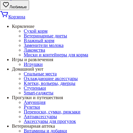
Любимые
Корзина
Кормление
Сухой корм
Ветеринарные диеты
Влажный корм
Заменители молока
Лакомства
Миски и контейнеры для корма
Игры и развлечения
Игрушки
Домашний уют
Спальные места
Охлаждающие аксессуары
Клетки, вольеры, дверцы
Ступеньки
Smart-гаджеты
Прогулки и путешествия
Амуниция
Рулетки
Переноски, сумки, рюкзаки
Автоаксессуары
Аксессуары для прогулок
Ветеринарная аптека
Витамины и добавки