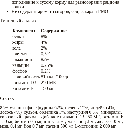
дополнение к сухому корму для разнообразия рациона
кошки
Не содержит ароматизаторов, сои, сахара и ГМО
Типичный анализ
Компонент
Содержание
белки
8%
жиры
4%
зола
2%
клетчатка
0,5%
влажность
82%
кальций
0,25%
фосфор
0,2%
калорийность
81 ккал/100гр
витамин D3
250 ME
витамин E
150 мг
Состав
85% мясного филе (курица 62%, печень 15%, индейка 4%,
лосось 4%), бульон, облепиха 1%, настурция 0,5%, минералы,
гороховый крахмал. Добавки: витамин D3 250 МЕ, витамин E
150 мг, биотин 0,5 мг, цинк 12 мг, марганец 3 мг, железо 10 мг,
медь 0,4 мг, йод 0,7 мг, таурин 500 мг L-метионин 2 000 мг.