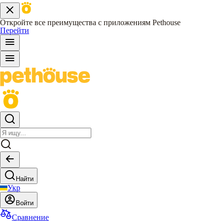
Откройте все преимущества с приложениям Pethouse
Перейти
Найти
Укр
Войти
Сравнение