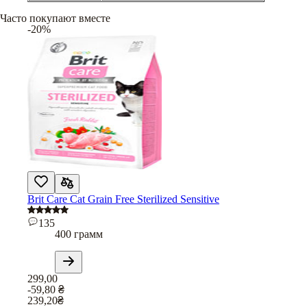
Часто покупают вместе
-20%
Brit Care Cat Grain Free Sterilized Sensitive
135
400 грамм
299,00
-59,80
₴
239,20
₴