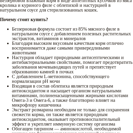
Беззерновой влажный корм в виде аппетитных кусочков из мяса
кролика и куриного филе с облепихой и настурцией в
натуральном соусе для стерилизованных кошек.
Почему стоит купить?
Беззерновая формула состоит из 85% мясного филе в
натуральном соусе с добавлением полезных растительных
экстрактов, витаминов и минералов
Благодаря высоким вкусовым качествам корм отлично
воспринимается даже самыми привередливыми
животными
Настурция обладает природными антисептическими и
антибактериальными свойствами, помогает предотвратить
заболевания мочевыводящих путей и препятствует
образованию камней в почках
С добавлением L-метионина, способствующего
нормализации pH мочи
Входящая в состав облепиха является природным
антиоксидантом и насыщает организм натуральными
витаминами, полиненасыщенными жирными кислотами
Омега-3 и Омега-6, а также благотворно влияет на
микрофлору кишечника
Экстракт розмарина необходим не только для сохранения
свежести корма, он также является природным
антиоксидантом, оказывает противовоспалительный
эффект и укрепляет иммунную систему организма
Обогащен таурином — аминокислотой, необходимой