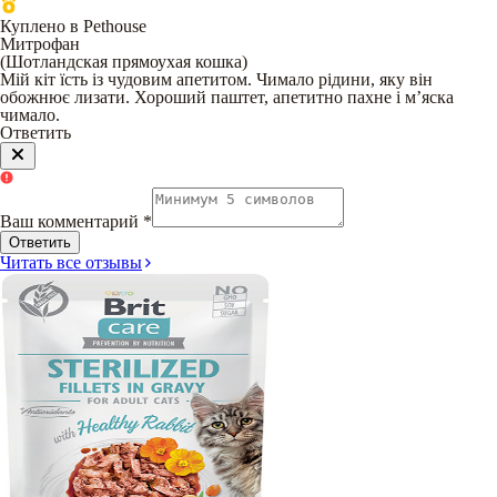
Куплено в Pethouse
Митрофан
(
Шотландская прямоухая кошка
)
Мій кіт їсть із чудовим апетитом. Чимало рідини, яку він
обожнює лизати. Хороший паштет, апетитно пахне і мʼяска
чимало.
Ответить
Ваш комментарий
*
Ответить
Читать все отзывы