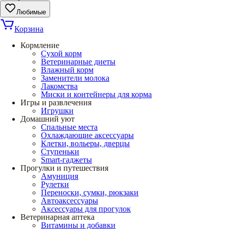
Любимые
Корзина
Кормление
Сухой корм
Ветеринарные диеты
Влажный корм
Заменители молока
Лакомства
Миски и контейнеры для корма
Игры и развлечения
Игрушки
Домашний уют
Спальные места
Охлаждающие аксессуары
Клетки, вольеры, дверцы
Ступеньки
Smart-гаджеты
Прогулки и путешествия
Амуниция
Рулетки
Переноски, сумки, рюкзаки
Автоаксессуары
Аксессуары для прогулок
Ветеринарная аптека
Витамины и добавки