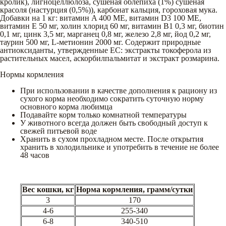
кролик), лигноцеллюлоза, сушеная облепиха (1%) сушеная
красоля (настурция (0,5%)), карбонат кальция, гороховая мука.
Добавки на 1 кг: витамин A 400 МЕ, витамин D3 100 МЕ,
витамин E 50 мг, холин хлорид 60 мг, витамин B1 0,3 мг, биотин
0,1 мг, цинк 3,5 мг, марганец 0,8 мг, железо 2,8 мг, йод 0,2 мг,
таурин 500 мг, L-метионин 2000 мг. Содержит природные
антиоксиданты, утвержденные ЕС: экстракты токоферола из
растительных масел, аскорбилпальмитат и экстракт розмарина.
Нормы кормления
При использовании в качестве дополнения к рациону из
сухого корма необходимо сократить суточную норму
основного корма любимца
Подавайте корм только комнатной температуры
У животного всегда должен быть свободный доступ к
свежей питьевой воде
Хранить в сухом прохладном месте. После открытия
хранить в холодильнике и употребить в течение не более
48 часов
Вес кошки, кг
Норма кормления, грамм/сутки
3
170
4-6
255-340
6-8
340-510