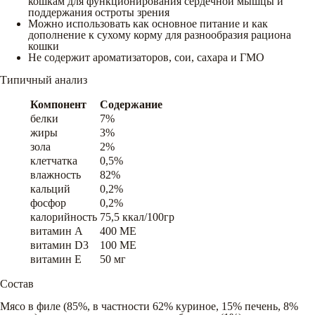
кошкам для функционирования сердечной мышцы и
поддержания остроты зрения
Можно использовать как основное питание и как
дополнение к сухому корму для разнообразия рациона
кошки
Не содержит ароматизаторов, сои, сахара и ГМО
Типичный анализ
Компонент
Содержание
белки
7%
жиры
3%
зола
2%
клетчатка
0,5%
влажность
82%
кальций
0,2%
фосфор
0,2%
калорийность
75,5 ккал/100гр
витамин A
400 ME
витамин D3
100 ME
витамин E
50 мг
Состав
Мясо в филе (85%, в частности 62% куриное, 15% печень, 8%