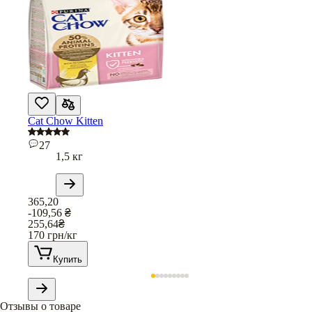
Cat Chow Kitten
27
1,5 кг
365,20
-109,56
₴
255,64
₴
170
грн/кг
Купить
Отзывы о товаре