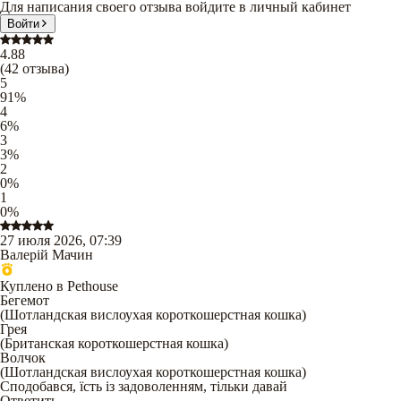
Для написания своего отзыва войдите в личный кабинет
Войти
4.88
(
42
отзыва
)
5
91
%
4
6
%
3
3
%
2
0
%
1
0
%
27 июля 2026, 07:39
Валерій Мачин
Куплено в Pethouse
Бегемот
(
Шотландская вислоухая короткошерстная кошка
)
Грея
(
Британская короткошерстная кошка
)
Волчок
(
Шотландская вислоухая короткошерстная кошка
)
Сподобався, їсть із задоволенням, тільки давай
Ответить