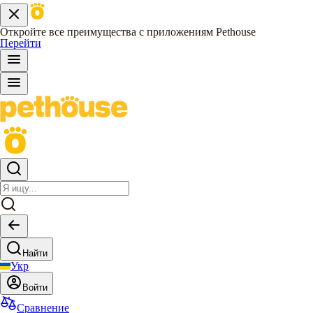
Откройте все преимущества с приложениям Pethouse
Перейти
Найти
Укр
Войти
Сравнение