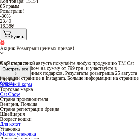
Код товара
:
15154
85 грамм
Розыгрыш!
-30%
23,40
16,38
₴
Купить
Акция: Розыгрыш ценных призов!
С 17 июля по 16 августа покупайте любую продукцию TM Cat
Характеристики
Chow и Dog Chow на сумму от 799 грн. и участвуйте в
Смотреть все
розыгрыше ценных подарков. Результаты розыгрыша 25 августа
на нашей странице в Instagram. Больше информации на странице
Группа
бренда
.
Влажный корм
Торговая марка
Cat Chow
Страна производителя
Венгрия, Польша
Страна регистрации бренда
Швейцария
Возраст кошки
Для котят
Упаковка
Мягкая упаковка
Доставка и оплата