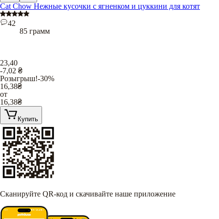
Cat Chow Нежные кусочки с ягненком и цуккини для котят
42
85 грамм
23,40
-7,02
₴
Розыгрыш!
-30%
16,38
₴
от
16,38
₴
Купить
Сканируйте QR-код и скачивайте наше приложение