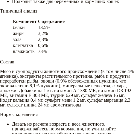
Подходит также для беременных и кормящих кошек
Типичный анализ
Компонент
Содержание
белки
13,5%
жиры
3,2%
зола
2,3%
клетчатка
0,6%
влажность
78%
Состав
Мясо и субпродукты животного происхождения (в том числе 4%
ягненка), экстракты растительного протеина, рыба и продукты
переработки рыбы, овощи (0,9% обезвоженных цуккини, что
эквивалентно 8,1% цуккини), минеральные вещества, сахара,
дрожжи. Добавки на 1 кг: витамин А 1380 МЕ, витамин D3 192
МЕ, витамин Е 308 МЕ, таурин 629 мг, сульфат железа 16 мг,
йодат кальция 0,4 мг, сульфат меди 1,2 мг, сульфат марганца 2,3
мг, сульфат цинка 24 мг, ароматизаторы.
Нормы кормления
Давать из расчета возраста и веса животного,
придерживайтесь норм кормления, но учитывайте
индивидуальные потребности организма котенка