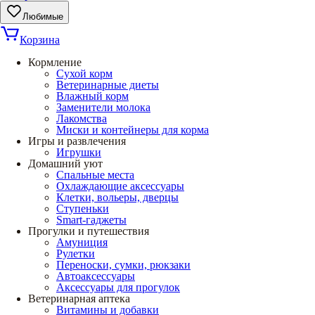
Любимые
Корзина
Кормление
Сухой корм
Ветеринарные диеты
Влажный корм
Заменители молока
Лакомства
Миски и контейнеры для корма
Игры и развлечения
Игрушки
Домашний уют
Спальные места
Охлаждающие аксессуары
Клетки, вольеры, дверцы
Ступеньки
Smart-гаджеты
Прогулки и путешествия
Амуниция
Рулетки
Переноски, сумки, рюкзаки
Автоаксессуары
Аксессуары для прогулок
Ветеринарная аптека
Витамины и добавки