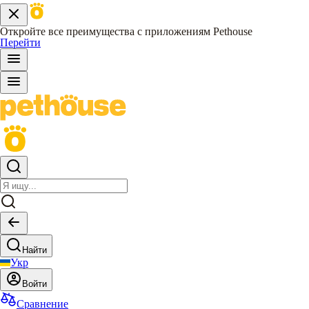
Откройте все преимущества с приложениям Pethouse
Перейти
Найти
Укр
Войти
Сравнение