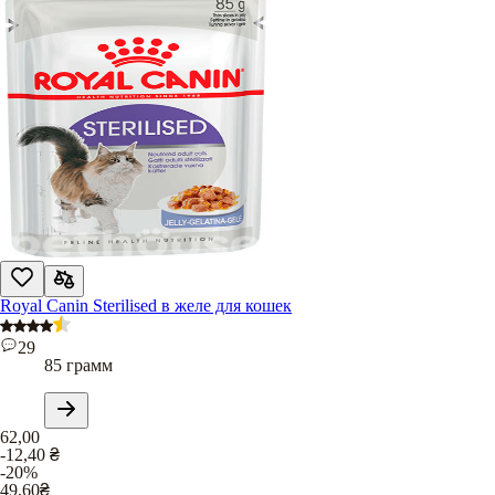
Royal Canin Sterilised в желе для кошек
29
85 грамм
62,00
-12,40
₴
-20%
49,60
₴