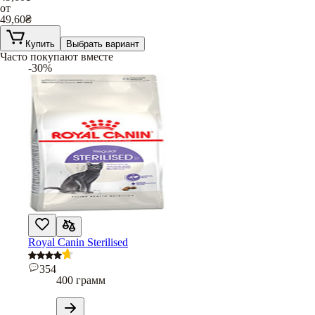
от
49,60
₴
Купить
Выбрать вариант
Часто покупают вместе
-30%
Royal Canin Sterilised
354
400 грамм