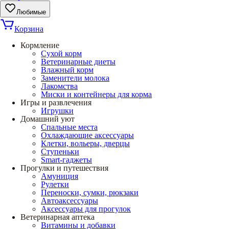
Любимые
Корзина
Кормление
Сухой корм
Ветеринарные диеты
Влажный корм
Заменители молока
Лакомства
Миски и контейнеры для корма
Игры и развлечения
Игрушки
Домашний уют
Спальные места
Охлаждающие аксессуары
Клетки, вольеры, дверцы
Ступеньки
Smart-гаджеты
Прогулки и путешествия
Амуниция
Рулетки
Переноски, сумки, рюкзаки
Автоаксессуары
Аксессуары для прогулок
Ветеринарная аптека
Витамины и добавки