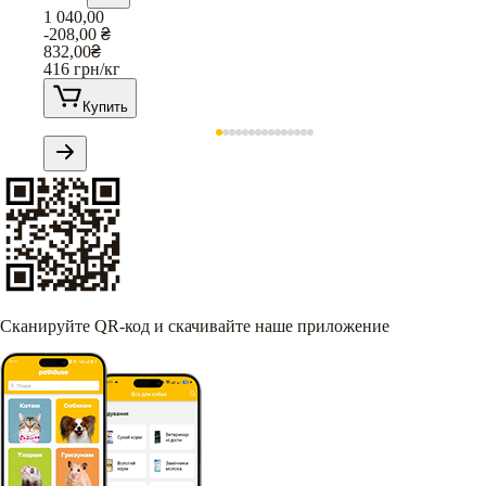
1 040,00
-208,00
₴
832,00
₴
416
грн/кг
Купить
Сканируйте QR-код и скачивайте наше приложение