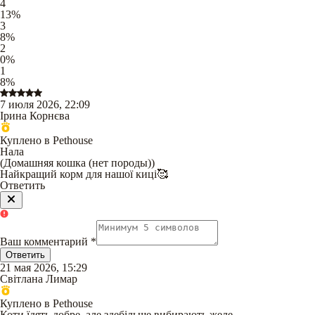
4
13
%
3
8
%
2
0
%
1
8
%
7 июля 2026, 22:09
Ірина Корнєва
Куплено в Pethouse
Нала
(
Домашняя кошка (нет породы)
)
Найкращий корм для нашої киці🥰
Ответить
Ваш комментарий
*
Ответить
21 мая 2026, 15:29
Світлана Лимар
Куплено в Pethouse
Коти їдять добре, але здебільше вибирають желе.