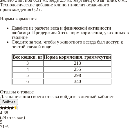
железо 2 мг, йод 0,31 мг, медь 2,5 мг. марганец 0,6 мг. цинк 6 мг.
Технологические добавки: клиноптилолит осадочного
происхождения 0,2 г.
Нормы кормления
Давайте из расчета веса и физической активности
любимца. Придерживайтесь норм кормления, указанных в
таблице
Следите за тем, чтобы у животного всегда был доступ к
чистой свежей воде
Вес кошки, кг
Норма кормления, грамм/сутки
3
213
4
255
5
298
6
340
Отзывы о товаре
Для написания своего отзыва войдите в личный кабинет
Войти
4.38
(
29
отзывов
)
5
71
%