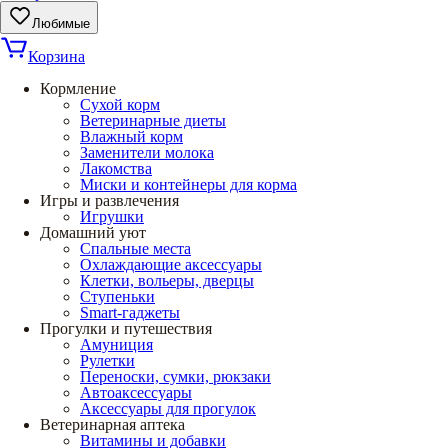
Любимые
Корзина
Кормление
Сухой корм
Ветеринарные диеты
Влажный корм
Заменители молока
Лакомства
Миски и контейнеры для корма
Игры и развлечения
Игрушки
Домашний уют
Спальные места
Охлаждающие аксессуары
Клетки, вольеры, дверцы
Ступеньки
Smart-гаджеты
Прогулки и путешествия
Амуниция
Рулетки
Переноски, сумки, рюкзаки
Автоаксессуары
Аксессуары для прогулок
Ветеринарная аптека
Витамины и добавки