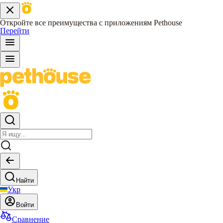
Откройте все преимущества с приложениям Pethouse
Перейти
Найти
Укр
Войти
Сравнение