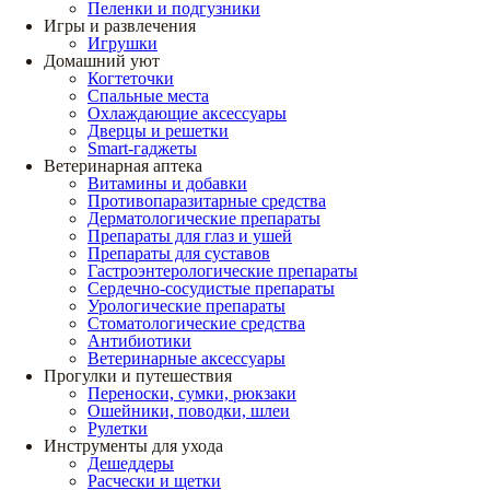
Пеленки и подгузники
Игры и развлечения
Игрушки
Домашний уют
Когтеточки
Спальные места
Охлаждающие аксессуары
Дверцы и решетки
Smart-гаджеты
Ветеринарная аптека
Витамины и добавки
Противопаразитарные средства
Дерматологические препараты
Препараты для глаз и ушей
Препараты для суставов
Гастроэнтерологические препараты
Сердечно-сосудистые препараты
Урологические препараты
Стоматологические средства
Антибиотики
Ветеринарные аксессуары
Прогулки и путешествия
Переноски, сумки, рюкзаки
Ошейники, поводки, шлеи
Рулетки
Инструменты для ухода
Дешеддеры
Расчески и щетки