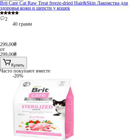
Brit Care Cat Raw Treat freeze-dried Hair&Skin Лакомства для
здоровья кожи и шерсти у кошек
2
40 грамм
299,00
₴
от
299,00
₴
Купить
Часто покупают вместе
-20%