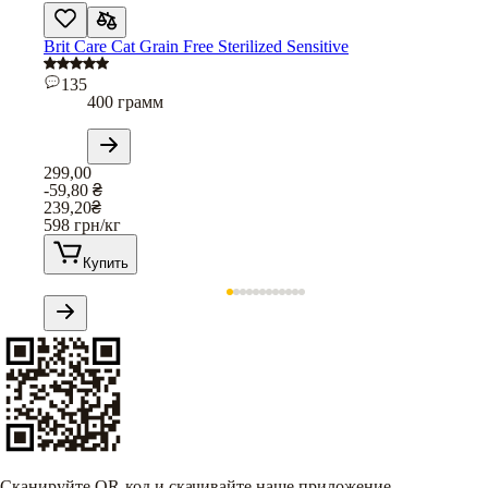
Brit Care Cat Grain Free Sterilized Sensitive
135
400 грамм
299,00
-59,80
₴
239,20
₴
598
грн/кг
Купить
Сканируйте QR-код и скачивайте наше приложение