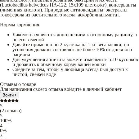
(Lactobacillus helveticus HA-122, 15x109 клеток/кг), консерванты
(лимонная кислота). Природные антиоксиданты: экстракты
токоферола из растительного масла, аскорбилпальмитат.
Нормы кормления
Лакомства являются дополнением к основному рациону, а
не его заменой
Давайте примерно по 2 кусочка на 1 кг веса кошки, но
угощения должны составлять не более 10% от дневного
рациона
Для улучшения аппетита можете измельчить 5-10 кусочков
и добавить к обычному корму вашей кошки
Следите за тем, чтобы у любимца всегда был доступ к
чистой, свежей воде
Отзывы о товаре
Для написания своего отзыва войдите в личный кабинет
Войти
5
(
2
отзыва
)
5
100
%
4
0
%
3