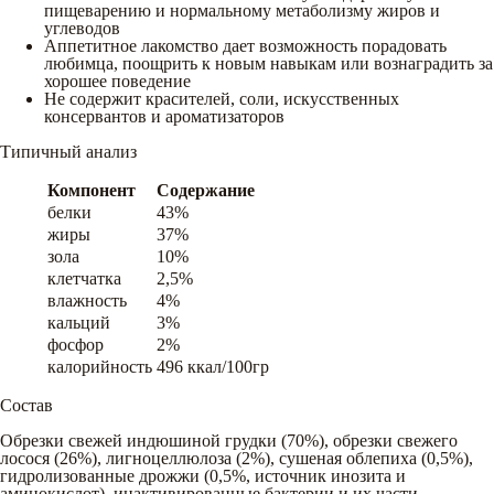
пищеварению и нормальному метаболизму жиров и
углеводов
Аппетитное лакомство дает возможность порадовать
любимца, поощрить к новым навыкам или вознаградить за
хорошее поведение
Не содержит красителей, соли, искусственных
консервантов и ароматизаторов
Типичный анализ
Компонент
Содержание
белки
43%
жиры
37%
зола
10%
клетчатка
2,5%
влажность
4%
кальций
3%
фосфор
2%
калорийность
496 ккал/100гр
Состав
Обрезки свежей индюшиной грудки (70%), обрезки свежего
лосося (26%), лигноцеллюлоза (2%), сушеная облепиха (0,5%),
гидролизованные дрожжи (0,5%, источник инозита и
аминокислот), инактивированные бактерии и их части