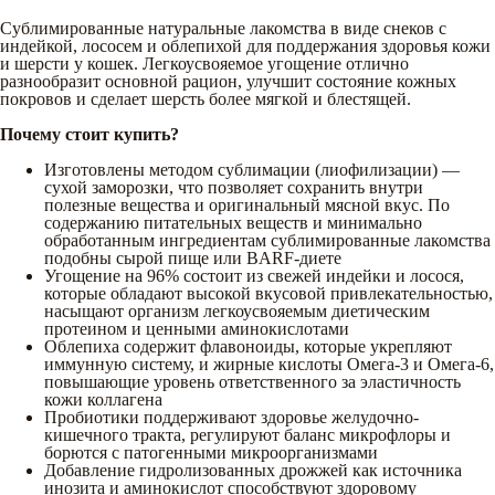
Сублимированные натуральные лакомства в виде снеков с
индейкой, лососем и облепихой для поддержания здоровья кожи
и шерсти у кошек. Легкоусвояемое угощение отлично
разнообразит основной рацион, улучшит состояние кожных
покровов и сделает шерсть более мягкой и блестящей.
Почему стоит купить?
Изготовлены методом сублимации (лиофилизации) —
сухой заморозки, что позволяет сохранить внутри
полезные вещества и оригинальный мясной вкус. По
содержанию питательных веществ и минимально
обработанным ингредиентам сублимированные лакомства
подобны сырой пище или BARF-диете
Угощение на 96% состоит из свежей индейки и лосося,
которые обладают высокой вкусовой привлекательностью,
насыщают организм легкоусвояемым диетическим
протеином и ценными аминокислотами
Облепиха содержит флавоноиды, которые укрепляют
иммунную систему, и жирные кислоты Омега-3 и Омега-6,
повышающие уровень ответственного за эластичность
кожи коллагена
Пробиотики поддерживают здоровье желудочно-
кишечного тракта, регулируют баланс микрофлоры и
борются с патогенными микроорганизмами
Добавление гидролизованных дрожжей как источника
инозита и аминокислот способствуют здоровому