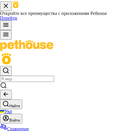
Откройте все преимущества с приложениям Pethouse
Перейти
Найти
Укр
Войти
Сравнение