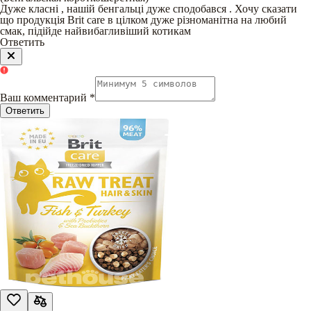
Дуже класні , нашій бенгальці дуже сподобався . Хочу сказати
що продукція Brit care в цілком дуже різноманітна на любий
смак, підійде найвибагливіший котикам
Ответить
Ваш комментарий
*
Ответить