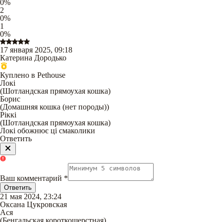
0
%
2
0
%
1
0
%
17 января 2025, 09:18
Катерина Дородько
Куплено в Pethouse
Локі
(
Шотландская прямоухая кошка
)
Борис
(
Домашняя кошка (нет породы)
)
Ріккі
(
Шотландская прямоухая кошка
)
Локі обожнює ці смаколики
Ответить
Ваш комментарий
*
Ответить
21 мая 2024, 23:24
Оксана Цукровская
Ася
(
Бенгальская короткошерстная
)