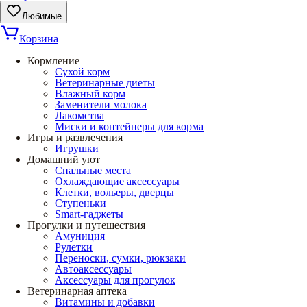
Любимые
Корзина
Кормление
Сухой корм
Ветеринарные диеты
Влажный корм
Заменители молока
Лакомства
Миски и контейнеры для корма
Игры и развлечения
Игрушки
Домашний уют
Спальные места
Охлаждающие аксессуары
Клетки, вольеры, дверцы
Ступеньки
Smart-гаджеты
Прогулки и путешествия
Амуниция
Рулетки
Переноски, сумки, рюкзаки
Автоаксессуары
Аксессуары для прогулок
Ветеринарная аптека
Витамины и добавки