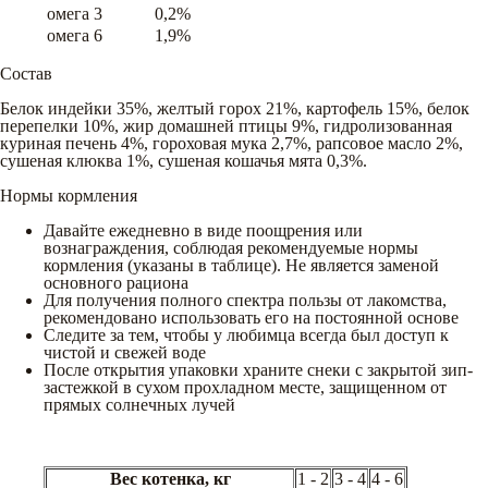
омега 3
0,2%
омега 6
1,9%
Состав
Белок индейки 35%, желтый горох 21%, картофель 15%, белок
перепелки 10%, жир домашней птицы 9%, гидролизованная
куриная печень 4%, гороховая мука 2,7%, рапсовое масло 2%,
сушеная клюква 1%, сушеная кошачья мята 0,3%.
Нормы кормления
Давайте ежедневно в виде поощрения или
вознаграждения, соблюдая рекомендуемые нормы
кормления (указаны в таблице). Не является заменой
основного рациона
Для получения полного спектра пользы от лакомства,
рекомендовано использовать его на постоянной основе
Следите за тем, чтобы у любимца всегда был доступ к
чистой и свежей воде
После открытия упаковки храните снеки с закрытой зип-
застежкой в сухом прохладном месте, защищенном от
прямых солнечных лучей
Вес котенка, кг
1 - 2
3 - 4
4 - 6