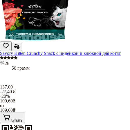
Savory Kitten Crunchy Snack с индейкой и клюквой для котят
26
50 грамм
137,00
-27,40
₴
-20%
109,60
₴
от
109,60
₴
Купить