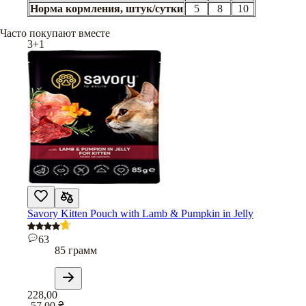
Норма кормления, штук/сутки
5
8
10
Часто покупают вместе
3+1
Savory Kitten Pouch with Lamb & Pumpkin in Jelly
63
85 грамм
228,00
-57,00
₴