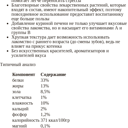
помогает легче переносить стрессы
Благотворные свойства лекарственных растений, которые
входят в состав, имеют накопительный эффект, поэтому
повседневное использование предоставит воспитаннику
еще больше пользы
Добавление куриной печени не только улучшает вкусовые
свойства лакомства, но и насыщает его витаминами А и
группы B
Хрупкая текстура дает возможность использовать
лакомство с раннего возраста (до смены зубов), ведь не
влияет на прикус котенка
Без искусственных красителей, ароматизаторов и
усилителей вкуса
Типичный анализ
Компонент
Содержание
белки
33%
жиры
13%
зола
8,5%
клетчатка
1%
влажность
10%
кальций
2%
фосфор
1,2%
калорийность
371 ккал/100гр
магний
0,1%