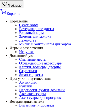
Любимые
Корзина
Кормление
Сухой корм
Ветеринарные диеты
Влажный корм
Заменители молока
Лакомства
Миски и контейнеры для корма
Игры и развлечения
Игрушки
Домашний уют
Спальные места
Охлаждающие аксессуары
Клетки, вольеры, дверцы
Ступеньки
Smart-гаджеты
Прогулки и путешествия
Амуниция
Рулетки
Переноски, сумки, рюкзаки
Автоаксессуары
Аксессуары для прогулок
Ветеринарная аптека
Витамины и добавки