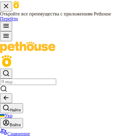
Откройте все преимущества с приложениям Pethouse
Перейти
Найти
Укр
Войти
Сравнение