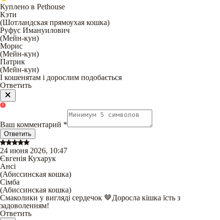
Куплено в Pethouse
Кэти
(
Шотландская прямоухая кошка
)
Руфус Имануилович
(
Мейн-кун
)
Морис
(
Мейн-кун
)
Патрик
(
Мейн-кун
)
І кошенятам і дорослим подобається
Ответить
Ваш комментарий
*
Ответить
24 июня 2026, 10:47
Євгенія Кухарук
Ансі
(
Абиссинская кошка
)
Сімба
(
Абиссинская кошка
)
Смаколики у вигляді сердечок 🤎Доросла кішка їсть з
задоволенням!
Ответить