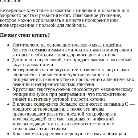
Описание
Беззерновое хрустящее лакомство с индейкой и клюквой для
здорового роста и развития котят. Изысканное угощение,
которое можно использовать в качестве поощрения или
вознаграждения с пользой для любимца.
Почему стоит купить?
Изготовлено на основе диетического мяса индейки,
богатого незаменимыми аминокислотами и минералами,
которые необходимы для здорового роста котенка
Дополнено перепелкой, что придает лакомствам особый
вкус и аромат дичи
Беззерновой состав вкусностей позволяет угощать ими
любимцев с повышенной чувствительностью
пищеварения, склонностью к проявлению аллергических
реакций и непереносимостью глютена
Хрустящая текстура снеков способствует механическому
очищению зубов при разгрызании, что положительно
влияет на гигиену ротовой полости котенка
В клюкве содержится большое количество витамина С —
мощного антиоксиданта, а также эти ягоды
предотвращают развитие вредной микрофлоры в
мочевыводящей системе, защищая от инфекций
мочевыводящие пути, и являются естественным
кишечным антисептиком
Кошачья мята укрепляет нервную систему любимца и