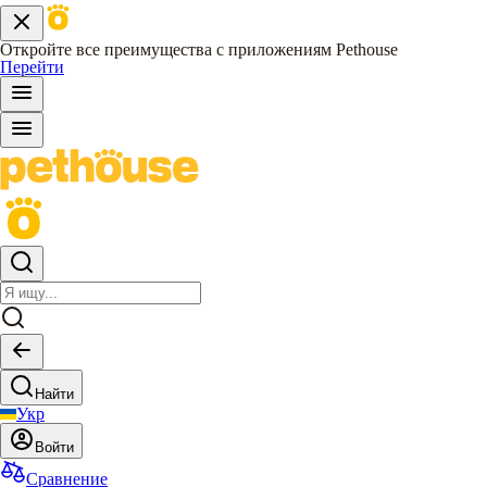
Откройте все преимущества с приложениям Pethouse
Перейти
Найти
Укр
Войти
Сравнение