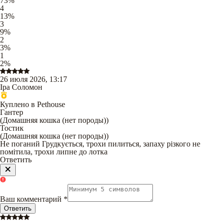
73
%
4
13
%
3
9
%
2
3
%
1
2
%
26 июля 2026, 13:17
Іра Соломон
Куплено в Pethouse
Гантер
(
Домашняя кошка (нет породы)
)
Тостик
(
Домашняя кошка (нет породы)
)
Не поганий Грудкується, трохи пилиться, запаху різкого не
помітила, трохи липне до лотка
Ответить
Ваш комментарий
*
Ответить