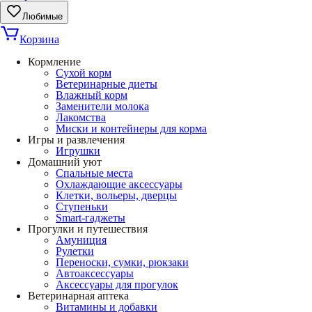
Любимые
Корзина
Кормление
Сухой корм
Ветеринарные диеты
Влажный корм
Заменители молока
Лакомства
Миски и контейнеры для корма
Игры и развлечения
Игрушки
Домашний уют
Спальные места
Охлаждающие аксессуары
Клетки, вольеры, дверцы
Ступеньки
Smart-гаджеты
Прогулки и путешествия
Амуниция
Рулетки
Переноски, сумки, рюкзаки
Автоаксессуары
Аксессуары для прогулок
Ветеринарная аптека
Витамины и добавки