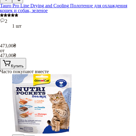
Tauro Pro Line Drying and Cooling Полотенце для охлаждения
кошек и собак, зеленое
2
1 шт
473,00
₴
от
473,00
₴
Купить
Часто покупают вместе