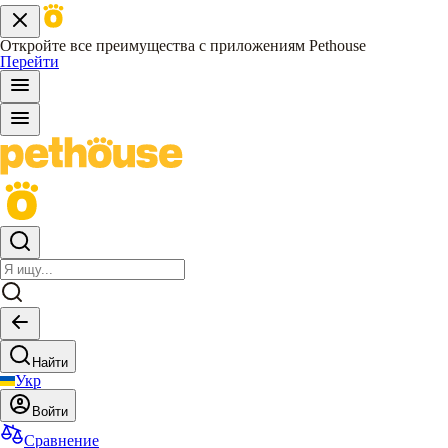
Откройте все преимущества с приложениям Pethouse
Перейти
Найти
Укр
Войти
Сравнение