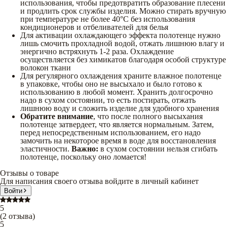
использования, чтобы предотвратить образование плесени
и продлить срок службы изделия. Можно стирать вручную
при температуре не более 40°C без использования
кондиционеров и отбеливателей для белья
Для активации охлаждающего эффекта полотенце нужно
лишь смочить прохладной водой, отжать лишнюю влагу и
энергично встряхнуть 1-2 раза. Охлаждение
осуществляется без химикатов благодаря особой структуре
волокон ткани
Для регулярного охлаждения храните влажное полотенце
в упаковке, чтобы оно не высыхало и было готово к
использованию в любой момент. Хранить долгосрочно
надо в сухом состоянии, то есть постирать, отжать
лишнюю воду и сложить изделие для удобного хранения
Обратите внимание
, что после полного высыхания
полотенце затвердеет, что является нормальным. Затем,
перед непосредственным использованием, его надо
замочить на некоторое время в воде для восстановления
эластичности.
Важно:
в сухом состоянии нельзя сгибать
полотенце, поскольку оно ломается!
Отзывы о товаре
Для написания своего отзыва войдите в личный кабинет
Войти
5
(
2
отзыва
)
5