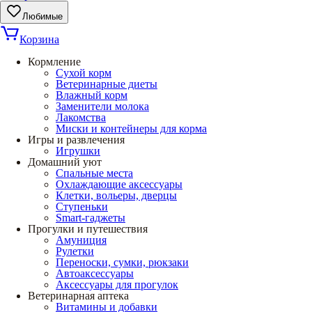
Любимые
Корзина
Кормление
Сухой корм
Ветеринарные диеты
Влажный корм
Заменители молока
Лакомства
Миски и контейнеры для корма
Игры и развлечения
Игрушки
Домашний уют
Спальные места
Охлаждающие аксессуары
Клетки, вольеры, дверцы
Ступеньки
Smart-гаджеты
Прогулки и путешествия
Амуниция
Рулетки
Переноски, сумки, рюкзаки
Автоаксессуары
Аксессуары для прогулок
Ветеринарная аптека
Витамины и добавки