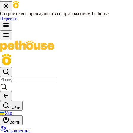
Откройте все преимущества с приложениям Pethouse
Перейти
Найти
Укр
Войти
Сравнение