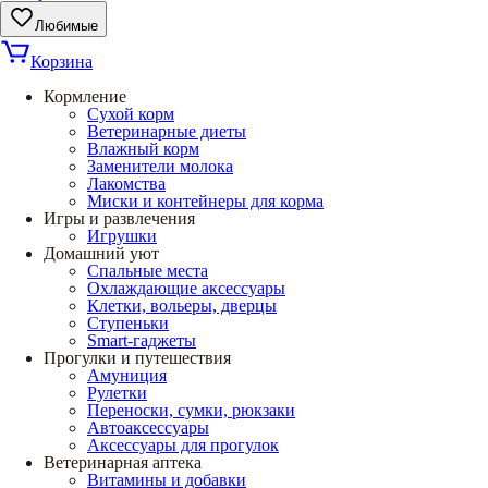
Любимые
Корзина
Кормление
Сухой корм
Ветеринарные диеты
Влажный корм
Заменители молока
Лакомства
Миски и контейнеры для корма
Игры и развлечения
Игрушки
Домашний уют
Спальные места
Охлаждающие аксессуары
Клетки, вольеры, дверцы
Ступеньки
Smart-гаджеты
Прогулки и путешествия
Амуниция
Рулетки
Переноски, сумки, рюкзаки
Автоаксессуары
Аксессуары для прогулок
Ветеринарная аптека
Витамины и добавки