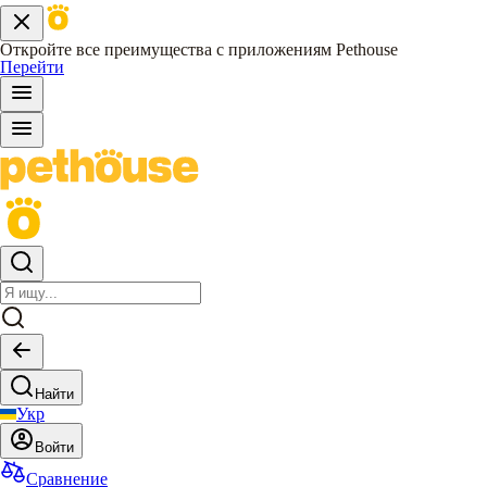
Откройте все преимущества с приложениям Pethouse
Перейти
Найти
Укр
Войти
Сравнение