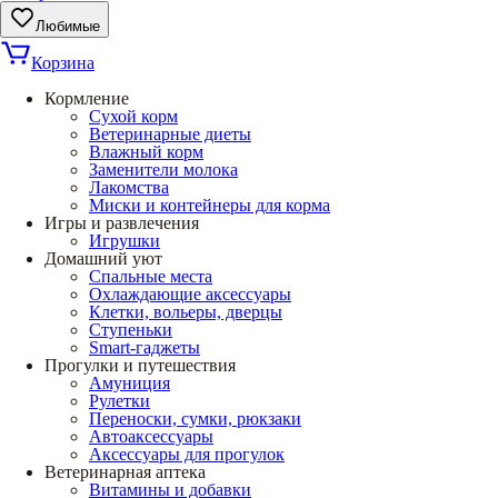
Любимые
Корзина
Кормление
Сухой корм
Ветеринарные диеты
Влажный корм
Заменители молока
Лакомства
Миски и контейнеры для корма
Игры и развлечения
Игрушки
Домашний уют
Спальные места
Охлаждающие аксессуары
Клетки, вольеры, дверцы
Ступеньки
Smart-гаджеты
Прогулки и путешествия
Амуниция
Рулетки
Переноски, сумки, рюкзаки
Автоаксессуары
Аксессуары для прогулок
Ветеринарная аптека
Витамины и добавки