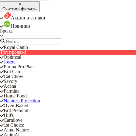
Очистить фильтры
Акции и скидки
Новинки
Бренд
Royal Canin
Топ продаж!
Optimeal
Josera
Purina Pro Plan
Brit Care
Cat Chow
Savory
Acana
Farmina
Home Food
Nature's Protection
Oven-Baked
Brit Premium
Hill's
Carnilove
1st Choice
Almo Nature
AnimAll