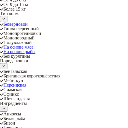
От 9 до 15 кг
Более 15 кг
Тип корма
Беззерновой
Гипоаллергенный
Монопротеиновый
Монопородный
Полувлажный
На основе мяса
На основе рыбы
Без курятины
Порода кошки
Бенгальская
Британская короткошёрстная
Мейн-кун
Персидская
Сиамская
Сфинкс
Шотландская
Ингредиенты
Анчоусы
Белая рыба
Бизон
Говядина