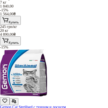
7 кг
1 840,00
-15%
1 564,00
₴
Купить
245
грн/кг
20 кг
4 890,00
₴
Купить
-15%
Gemon Cat Sterilised с тунцом и лососем