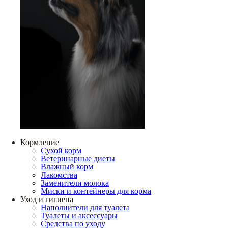
Кормление
Сухой корм
Ветеринарные диеты
Влажный корм
Лакомства
Заменители молока
Миски и контейнеры для корма
Уход и гигиена
Наполнители для туалета
Туалеты и аксессуары
Средства по уходу