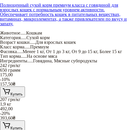
Полноценный сухой корм премиум класса с говядиной для
взрослых кошек с нормальным уровнем активности.
Обеспечивает потребность кошек в питательных веществах,
витаминах, микроэлементах, а также привлекателен по вкусу и
запаху.
Животное
.....
Кошкам
Категория
.....
Сухой корм
Возраст кошки
.....
Для взрослых кошек
Класс корма
.....
Премиум
Фасовка
.....
Менее 1 кг
,
От 1 до 3 кг
,
От 9 до 15 кг
,
Более 15 кг
Тип корма
.....
На основе мяса
Ингредиенты
.....
Говядина
,
Мясные субпродукты
242
грн/кг
650 грамм
175,00
-10%
157,50
₴
Купить
207
грн/кг
1,9 кг
492,00
-20%
393,60
₴
Купить