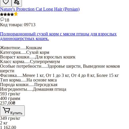
Nature's Protection Cat Long Hair (Persian)
18
Код товара:
09713
Полнорационный сухой корм с мясом птицы для взрослых
длинношерстных кошек.
Животное
.....
Кошкам
Категория
.....
Сухой корм
Возраст кошки
.....
Для взрослых кошек
Класс корма
.....
Суперпремиум
Особые потребности
.....
Здоровье шерсти
,
Выведение комков
шерсти
Фасовка
.....
Менее 1 кг
,
От 1 до 3 кг
,
От 4 до 8 кг
,
Более 15 кг
Тип корма
.....
На основе мяса
Порода кошки
.....
Персидская
Ингредиенты
.....
Домашняя птица
593
грн/кг
400 грамм
237,00
₴
Купить
349
грн/кг
2 кг
1 162,00