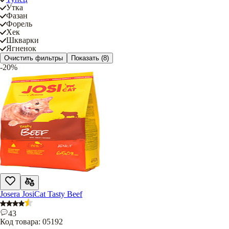
Утка
Фазан
Форель
Хек
Шкварки
Ягненок
Очистить фильтры
Показать
(8)
-20%
Josera JosiCat Tasty Beef
43
Код товара:
05192