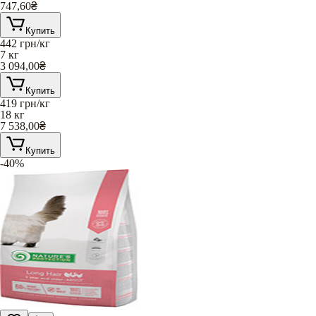
747,60
₴
Купить
442
грн/кг
7 кг
3 094,00
₴
Купить
419
грн/кг
18 кг
7 538,00
₴
Купить
-40%