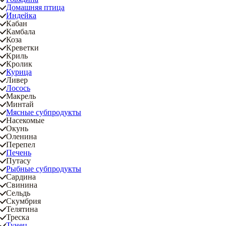
Домашняя птица
Индейка
Кабан
Камбала
Коза
Креветки
Криль
Кролик
Курица
Ливер
Лосось
Макрель
Минтай
Мясные субпродукты
Насекомые
Окунь
Оленина
Перепел
Печень
Путасу
Рыбные субпродукты
Сардина
Свинина
Сельдь
Скумбрия
Телятина
Треска
Тунец