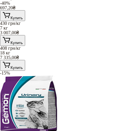
-40%
697,20
₴
Купить
430
грн/кг
7 кг
3 007,00
₴
Купить
408
грн/кг
18 кг
7 335,00
₴
Купить
-15%