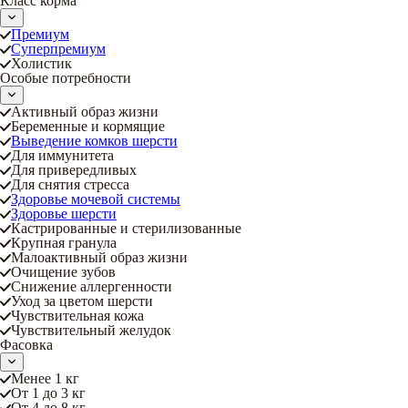
Класс корма
Премиум
Суперпремиум
Холистик
Особые потребности
Активный образ жизни
Беременные и кормящие
Выведение комков шерсти
Для иммунитета
Для привередливых
Для снятия стресса
Здоровье мочевой системы
Здоровье шерсти
Кастрированные и стерилизованные
Крупная гранула
Малоактивный образ жизни
Очищение зубов
Снижение аллергенности
Уход за цветом шерсти
Чувствительная кожа
Чувствительный желудок
Фасовка
Менее 1 кг
От 1 до 3 кг
От 4 до 8 кг