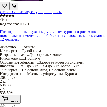
Gemon Cat Urinary с курицей и рисом
11
Код товара:
09681
Полнорационный сухой корм с мясом курицы и рисом для
профилактики мочекаменной болезни у взрослых кошек старше
12 месяцев.
Животное
.....
Кошкам
Категория
.....
Сухой корм
Возраст кошки
.....
Для взрослых кошек
Класс корма
.....
Премиум
Особые потребности
.....
Здоровье мочевой системы
Фасовка
.....
От 1 до 3 кг
,
От 4 до 8 кг
,
Более 15 кг
Тип корма
.....
На основе мяса
,
На основе рыбы
Ингредиенты
.....
Мясные субпродукты
,
Курица
268
грн/кг
2 кг
630,00
-15%
535,50
₴
Купить
223
грн/кг