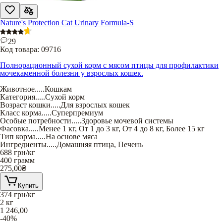
Nature's Protection Cat Urinary Formula-S
29
Код товара:
09716
Полнорационный сухой корм с мясом птицы для профилактики
мочекаменной болезни у взрослых кошек.
Животное
.....
Кошкам
Категория
.....
Сухой корм
Возраст кошки
.....
Для взрослых кошек
Класс корма
.....
Суперпремиум
Особые потребности
.....
Здоровье мочевой системы
Фасовка
.....
Менее 1 кг
,
От 1 до 3 кг
,
От 4 до 8 кг
,
Более 15 кг
Тип корма
.....
На основе мяса
Ингредиенты
.....
Домашняя птица
,
Печень
688
грн/кг
400 грамм
275,00
₴
Купить
374
грн/кг
2 кг
1 246,00
-40%