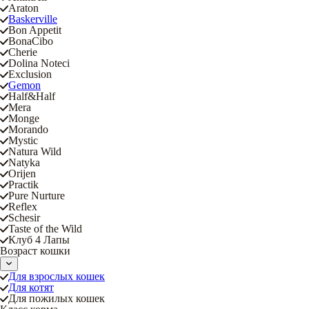
Araton
Baskerville
Bon Appetit
BonaCibo
Cherie
Dolina Noteci
Exclusion
Gemon
Half&Half
Mera
Monge
Morando
Mystic
Natura Wild
Natyka
Orijen
Practik
Pure Nurture
Reflex
Schesir
Taste of the Wild
Клуб 4 Лапы
Возраст кошки
Для взрослых кошек
Для котят
Для пожилых кошек