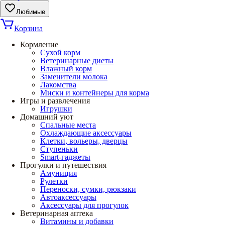
Любимые
Корзина
Кормление
Сухой корм
Ветеринарные диеты
Влажный корм
Заменители молока
Лакомства
Миски и контейнеры для корма
Игры и развлечения
Игрушки
Домашний уют
Спальные места
Охлаждающие аксессуары
Клетки, вольеры, дверцы
Ступеньки
Smart-гаджеты
Прогулки и путешествия
Амуниция
Рулетки
Переноски, сумки, рюкзаки
Автоаксессуары
Аксессуары для прогулок
Ветеринарная аптека
Витамины и добавки