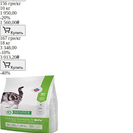
156
грн/кг
10 кг
1 950,00
-20%
1 560,00
₴
Купить
167
грн/кг
18 кг
3 348,00
-10%
3 013,20
₴
Купить
-40%