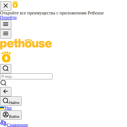
Откройте все преимущества с приложениям Pethouse
Перейти
Найти
Укр
Войти
Сравнение