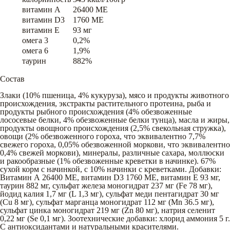
витамин A
26400 ME
витамин D3
1760 ME
витамин E
93 мг
омега 3
0,2%
омега 6
1,9%
таурин
882%
Состав
Злаки (10% пшеница, 4% кукуруза), мясо и продукты животного
происхождения, экстракты растительного протеина, рыба и
продукты рыбного происхождения (4% обезвоженные
лососевые белки, 4% обезвоженные белки тунца), масла и жиры,
продукты овощного происхождения (2,5% свекольная стружка),
овощи (2% обезвоженного гороха, что эквивалентно 7,7%
свежего гороха, 0,05% обезвоженной моркови, что эквивалентно
0,4% свежей моркови), минералы, различные сахара, моллюски
и ракообразные (1% обезвоженные креветки в начинке). 67%
сухой корм с начинкой, с 10% начинки с креветками. Добавки:
Витамин А 26400 МЕ, витамин D3 1760 МЕ, витамин Е 93 мг,
таурин 882 мг, сульфат железа моногидрат 237 мг (Fe 78 мг),
йодид калия 1,7 мг (L 1,3 мг), сульфат меди пентагидрат 30 мг
(Сu 8 мг), сульфат марганца моногидрат 112 мг (Mn 36.5 мг),
сульфат цинка моногидрат 219 мг (Zn 80 мг), натрия селенит
0,22 мг (Sе 0,1 мг). Зоотехнические добавки: хлорид аммония 5 г.
С антиоксидантами и натуральными красителями.