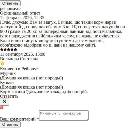
Ответить
pethouse.ua
Официальный ответ
12 февраля 2026, 12:35
Юліє, дякуємо Вам за відгук. Бачимо, що такий корм наразі
доступний до покупки об'ємом 3 кг. Що стосується пакунків на
900 грамів та 20 кг, за попередніми даними від постачальника,
їхнє надходження найближчим часом, на жаль, не очікується.
Коли вони стануть знову доступними до замовлення,
обов'язково відобразимо ці дані на нашому сайті.
11 сентября 2025, 15:08
Вольнова Светлана
Куплено в Pethouse
Мурчик
(
Домашняя кошка (нет породы)
)
Кузьма
(
Домашняя кошка (нет породы)
)
Корм котики їдять,але не завжди,під настрій.
Ответить
Ваш комментарий
*
Ответить