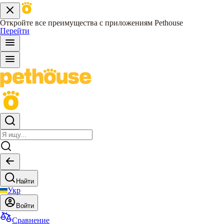
Откройте все преимущества с приложениям Pethouse
Перейти
Найти
Укр
Войти
Сравнение