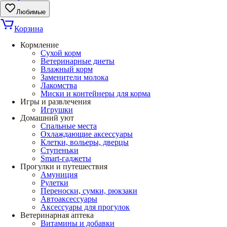
Любимые
Корзина
Кормление
Сухой корм
Ветеринарные диеты
Влажный корм
Заменители молока
Лакомства
Миски и контейнеры для корма
Игры и развлечения
Игрушки
Домашний уют
Спальные места
Охлаждающие аксессуары
Клетки, вольеры, дверцы
Ступеньки
Smart-гаджеты
Прогулки и путешествия
Амуниция
Рулетки
Переноски, сумки, рюкзаки
Автоаксессуары
Аксессуары для прогулок
Ветеринарная аптека
Витамины и добавки