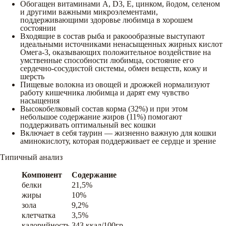
Обогащен витаминами A, D3, E, цинком, йодом, селеном
и другими важными микроэлементами,
поддерживающими здоровье любимца в хорошем
состоянии
Входящие в состав рыба и ракоообразные выступают
идеальными источниками ненасыщенных жирных кислот
Омега-3, оказывающих положительное воздействие на
умственные способности любимца, состояние его
сердечно-сосудистой системы, обмен веществ, кожу и
шерсть
Пищевые волокна из овощей и дрожжей нормализуют
работу кишечника любимца и дарят ему чувство
насыщения
Высокобелковый состав корма (32%) и при этом
небольшое содержание жиров (11%) помогают
поддерживать оптимальный вес кошки
Включает в себя таурин — жизненно важную для кошки
аминокислоту, которая поддерживает ее сердце и зрение
Типичный анализ
Компонент
Содержание
белки
21,5%
жиры
10%
зола
9,2%
клетчатка
3,5%
калорийность
343 ккал/100гр