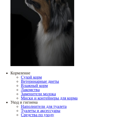
Кормление
Сухой корм
Ветеринарные диеты
Влажный корм
Лакомства
Заменители молока
Миски и контейнеры для корма
Уход и гигиена
Наполнители для туалета
Туалеты и аксессуары
Средства по уходу