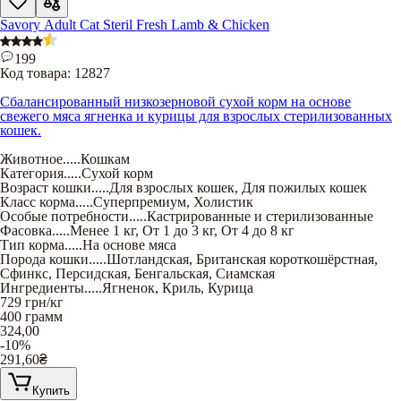
Savory Adult Cat Steril Fresh Lamb & Chicken
199
Код товара:
12827
Сбалансированный низкозерновой сухой корм на основе
свежего мяса ягненка и курицы для взрослых стерилизованных
кошек.
Животное
.....
Кошкам
Категория
.....
Сухой корм
Возраст кошки
.....
Для взрослых кошек
,
Для пожилых кошек
Класс корма
.....
Суперпремиум
,
Холистик
Особые потребности
.....
Кастрированные и стерилизованные
Фасовка
.....
Менее 1 кг
,
От 1 до 3 кг
,
От 4 до 8 кг
Тип корма
.....
На основе мяса
Порода кошки
.....
Шотландская
,
Британская короткошёрстная
,
Сфинкс
,
Персидская
,
Бенгальская
,
Сиамская
Ингредиенты
.....
Ягненок
,
Криль
,
Курица
729
грн/кг
400 грамм
324,00
-10%
291,60
₴
Купить