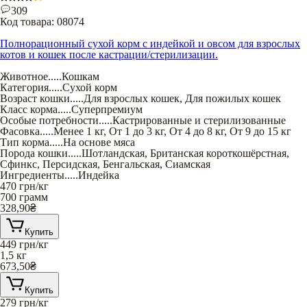
309
Код товара:
08074
Полнорационный сухой корм с индейкой и овсом для взрослых
котов и кошек после кастрации/стерилизации.
Животное
.....
Кошкам
Категория
.....
Сухой корм
Возраст кошки
.....
Для взрослых кошек
,
Для пожилых кошек
Класс корма
.....
Суперпремиум
Особые потребности
.....
Кастрированные и стерилизованные
Фасовка
.....
Менее 1 кг
,
От 1 до 3 кг
,
От 4 до 8 кг
,
От 9 до 15 кг
Тип корма
.....
На основе мяса
Порода кошки
.....
Шотландская
,
Британская короткошёрстная
,
Сфинкс
,
Персидская
,
Бенгальская
,
Сиамская
Ингредиенты
.....
Индейка
470
грн/кг
700 грамм
328,90
₴
Купить
449
грн/кг
1,5 кг
673,50
₴
Купить
279
грн/кг