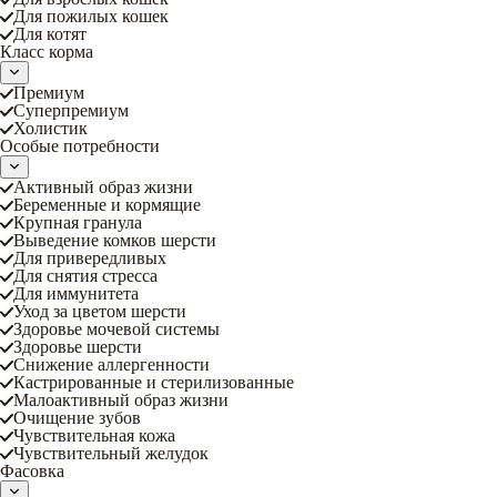
Для пожилых кошек
Для котят
Класс корма
Премиум
Суперпремиум
Холистик
Особые потребности
Активный образ жизни
Беременные и кормящие
Крупная гранула
Выведение комков шерсти
Для привередливых
Для снятия стресса
Для иммунитета
Уход за цветом шерсти
Здоровье мочевой системы
Здоровье шерсти
Снижение аллергенности
Кастрированные и стерилизованные
Малоактивный образ жизни
Очищение зубов
Чувствительная кожа
Чувствительный желудок
Фасовка