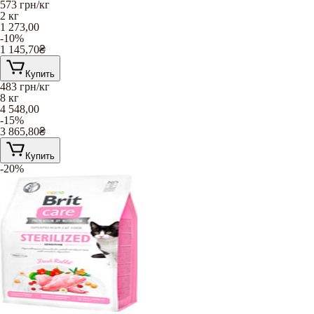
573
грн/кг
2 кг
1 273,00
-10%
1 145,70
₴
Купить
483
грн/кг
8 кг
4 548,00
-15%
3 865,80
₴
Купить
-20%