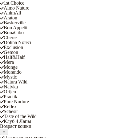
1st Choice
Almo Nature
AnimAll
Araton
Baskerville
Bon Appetit
BonaCibo
Cherie
Dolina Noteci
Exclusion
Gemon
Half&Half
Mera
Monge
Morando
Mystic
Natura Wild
Natyka
Orijen
Practik
Pure Nurture
Reflex
Schesir
Taste of the Wild
Клуб 4 Лапы
Возраст кошки
Для взрослых кошек