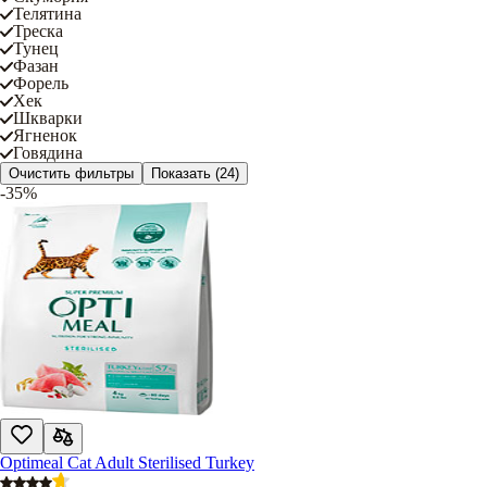
Телятина
Треска
Тунец
Фазан
Форель
Хек
Шкварки
Ягненок
Говядина
Очистить фильтры
Показать
(24)
-35%
Optimeal Cat Adult Sterilised Turkey