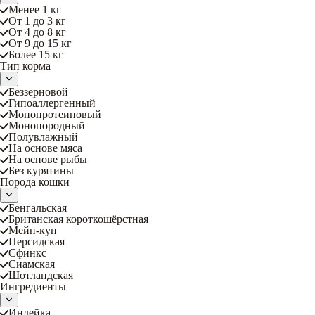
Менее 1 кг
От 1 до 3 кг
От 4 до 8 кг
От 9 до 15 кг
Более 15 кг
Тип корма
Беззерновой
Гипоаллергенный
Монопротеиновый
Монопородный
Полувлажный
На основе мяса
На основе рыбы
Без курятины
Порода кошки
Бенгальская
Британская короткошёрстная
Мейн-кун
Персидская
Сфинкс
Сиамская
Шотландская
Ингредиенты
Индейка