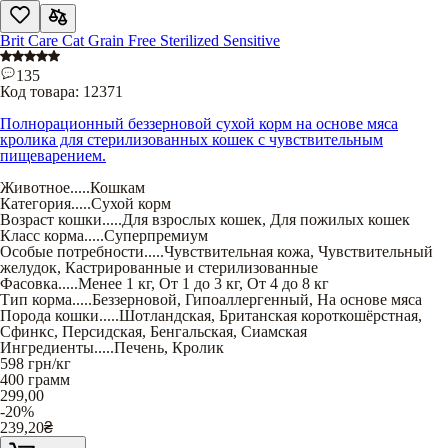
Brit Care Cat Grain Free Sterilized Sensitive
135
Код товара:
12371
Полнорационный беззерновой сухой корм на основе мяса
кролика для стерилизованных кошек с чувствительным
пищеварением.
Животное
.....
Кошкам
Категория
.....
Сухой корм
Возраст кошки
.....
Для взрослых кошек
,
Для пожилых кошек
Класс корма
.....
Суперпремиум
Особые потребности
.....
Чувствительная кожа
,
Чувствительный
желудок
,
Кастрированные и стерилизованные
Фасовка
.....
Менее 1 кг
,
От 1 до 3 кг
,
От 4 до 8 кг
Тип корма
.....
Беззерновой
,
Гипоаллергенный
,
На основе мяса
Порода кошки
.....
Шотландская
,
Британская короткошёрстная
,
Сфинкс
,
Персидская
,
Бенгальская
,
Сиамская
Ингредиенты
.....
Печень
,
Кролик
598
грн/кг
400 грамм
299,00
-20%
239,20
₴