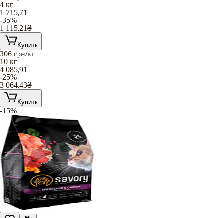
4 кг
1 715,71
-35%
1 115,21
₴
Купить
306
грн/кг
10 кг
4 085,91
-25%
3 064,43
₴
Купить
-15%