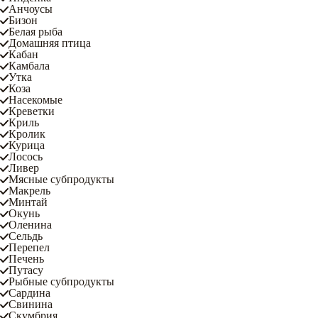
Анчоусы
Бизон
Белая рыба
Домашняя птица
Кабан
Камбала
Утка
Коза
Насекомые
Креветки
Криль
Кролик
Курица
Лосось
Ливер
Мясные субпродукты
Макрель
Минтай
Окунь
Оленина
Сельдь
Перепел
Печень
Путасу
Рыбные субпродукты
Сардина
Свинина
Скумбрия