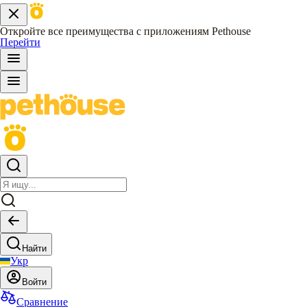
Откройте все преимущества с приложениям Pethouse
Перейти
Найти
Укр
Войти
Сравнение