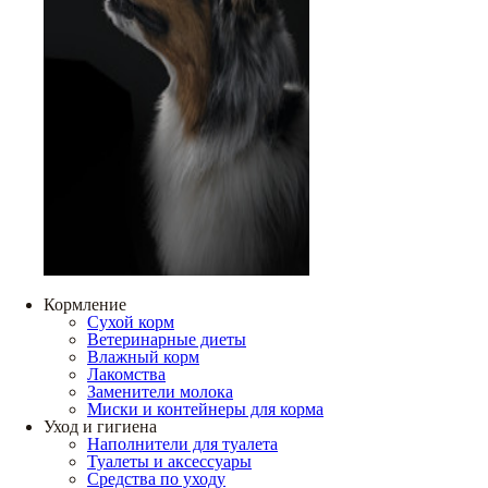
Кормление
Сухой корм
Ветеринарные диеты
Влажный корм
Лакомства
Заменители молока
Миски и контейнеры для корма
Уход и гигиена
Наполнители для туалета
Туалеты и аксессуары
Средства по уходу