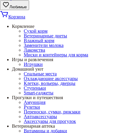
Любимые
Корзина
Кормление
Сухой корм
Ветеринарные диеты
Влажный корм
Заменители молока
Лакомства
Миски и контейнеры для корма
Игры и развлечения
Игрушки
Домашний уют
Спальные места
Охлаждающие аксессуары
Клетки, вольеры, дверцы
Ступеньки
Smart-гаджеты
Прогулки и путешествия
Амуниция
Рулетки
Переноски, сумки, рюкзаки
Автоаксессуары
Аксессуары для прогулок
Ветеринарная аптека
Витамины и добавки