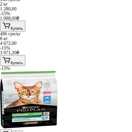
2 кг
1 280,00
-15%
1 088,00
₴
Купить
496
грн/кг
8 кг
4 672,00
-15%
3 971,20
₴
Купить
-15%