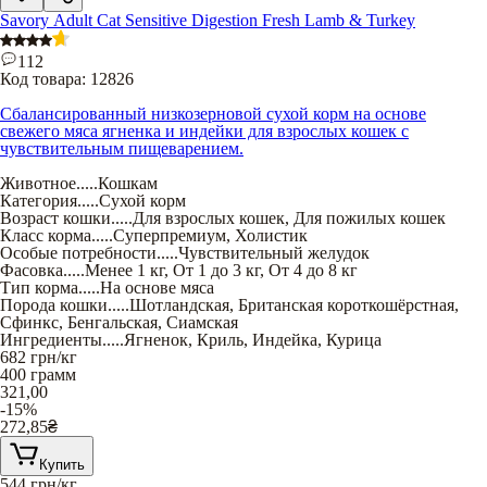
Savory Adult Cat Sensitive Digestion Fresh Lamb & Turkey
112
Код товара:
12826
Сбалансированный низкозерновой сухой корм на основе
свежего мяса ягненка и индейки для взрослых кошек с
чувствительным пищеварением.
Животное
.....
Кошкам
Категория
.....
Сухой корм
Возраст кошки
.....
Для взрослых кошек
,
Для пожилых кошек
Класс корма
.....
Суперпремиум
,
Холистик
Особые потребности
.....
Чувствительный желудок
Фасовка
.....
Менее 1 кг
,
От 1 до 3 кг
,
От 4 до 8 кг
Тип корма
.....
На основе мяса
Порода кошки
.....
Шотландская
,
Британская короткошёрстная
,
Сфинкс
,
Бенгальская
,
Сиамская
Ингредиенты
.....
Ягненок
,
Криль
,
Индейка
,
Курица
682
грн/кг
400 грамм
321,00
-15%
272,85
₴
Купить
544
грн/кг