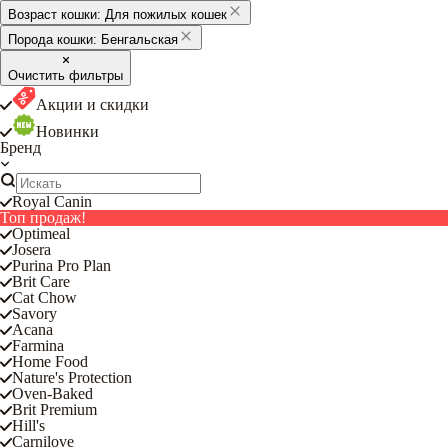
Возраст кошки:
Для пожилых кошек
Порода кошки:
Бенгальская
Очистить фильтры
Акции и скидки
Новинки
Бренд
Royal Canin
Топ продаж!
Optimeal
Josera
Purina Pro Plan
Brit Care
Cat Chow
Savory
Acana
Farmina
Home Food
Nature's Protection
Oven-Baked
Brit Premium
Hill's
Carnilove