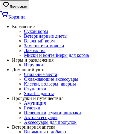
Любимые
Корзина
Кормление
Сухой корм
Ветеринарные диеты
Влажный корм
Заменители молока
Лакомства
Миски и контейнеры для корма
Игры и развлечения
Игрушки
Домашний уют
Спальные места
Охлаждающие аксессуары
Клетки, вольеры, дверцы
Ступеньки
Smart-гаджеты
Прогулки и путешествия
Амуниция
Рулетки
Переноски, сумки, рюкзаки
Автоаксессуары
Аксессуары для прогулок
Ветеринарная аптека
Витамины и добавки