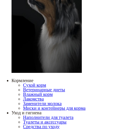
Кормление
Сухой корм
Ветеринарные диеты
Влажный корм
Лакомства
Заменители молока
Миски и контейнеры для корма
Уход и гигиена
Наполнители для туалета
Туалеты и аксессуары
Средства по уходу