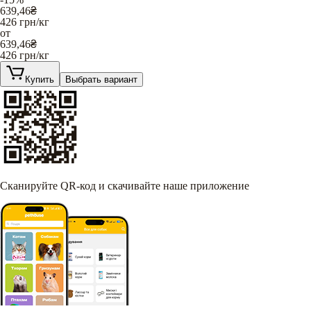
639,46
₴
426
грн/кг
от
639,46
₴
426
грн/кг
Купить
Выбрать вариант
Сканируйте QR-код и скачивайте наше приложение