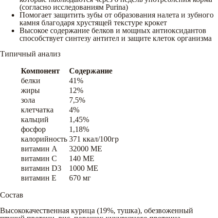
(согласно исследованиям Purina)
Помогает защитить зубы от образования налета и зубного
камня благодаря хрустящей текстуре крокет
Высокое содержание белков и мощных антиоксидантов
способствует синтезу антител и защите клеток организма
Типичный анализ
Компонент
Содержание
белки
41%
жиры
12%
зола
7,5%
клетчатка
4%
кальций
1,45%
фосфор
1,18%
калорийность
371 ккал/100гр
витамин A
32000 ME
витамин C
140 ME
витамин D3
1000 ME
витамин E
670 мг
Состав
Высококачественная курица (19%, тушка), обезвоженный