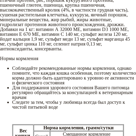
птичий протеин, рис, порошок кукурузного протеина,
пшеничный глютен, пшеница, крупка пшеничная,
высококачественный кролик (4%, в частности грудная часть),
сушеная растительная клетчатка, кукуруза, яичный порошок,
минеральные вещества, жир рыбий, жиры животные,
гидролизат протеинов животного происхождения, дрожжи.
Добавки на 1 кг: витамин А 32000 МЕ, витамин D3 1000 МЕ,
витамин Е 670 МЕ, витамин С 140 мг, сульфат железа 120 мг,
йодат кальция 1,9 мг, сульфат меди 13 мг, сульфат марганца 45
мг, сульфат цинка 110 мг, селенит натрия 0,13 мг,
антиоксиданты, консерванты.
Нормы кормления
Соблюдайте рекомендованные нормы кормления, однако
помните, что каждая кошка особенная, поэтому количество
корма должно быть адаптировано к уровню ее активности
и физического состояния
Для поддержания здорового состояния Вашего питомца
регулярно обращайтесь за консультацией к ветеринарным
врачам
Следите за тем, чтобы у любимца всегда был доступ к
чистой питьевой воде
Норма кормления, грамм/сутки
Вес
Смешанное кормление
кошки,