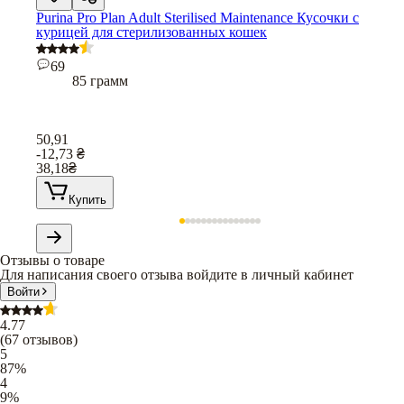
Purina Pro Plan Adult Sterilised Maintenance Кусочки с
курицей для стерилизованных кошек
69
85 грамм
50,91
-12,73
₴
38,18
₴
Купить
Отзывы о товаре
Для написания своего отзыва войдите в личный кабинет
Войти
4.77
(
67
отзывов
)
5
87
%
4
9
%