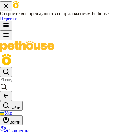
Откройте все преимущества с приложениям Pethouse
Перейти
Найти
Укр
Войти
Сравнение