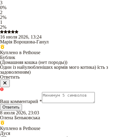
3
0
%
2
2
%
1
2
%
16 июля 2026, 13:24
Марія Ворошова-Ганул
Куплено в Pethouse
Бублик
(
Домашняя кошка (нет породы)
)
Один із найулюбленіших кормів мого котика) їсть з
задоволенням)
Ответить
Ваш комментарий
*
Ответить
8 июля 2026, 23:03
Олена Беньковська
Куплено в Pethouse
Дуся