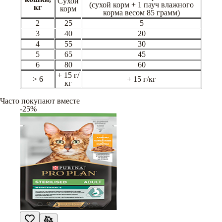
Сухой
(сухой корм + 1 пауч влажного
кг
корм
корма весом 85 грамм)
2
25
5
3
40
20
4
55
30
5
65
45
6
80
60
+ 15 г/
> 6
+ 15 г/кг
кг
Часто покупают вместе
-25%