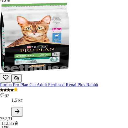
-15%
Purina Pro Plan Cat Adult Sterilised Renal Plus Rabbit
67
1,5 кг
752,31
-112,85
₴
-15%