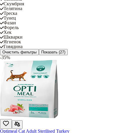
Скумбрия
Телятина
Треска
Тунец
Фазан
Форель
Хек
Шкварки
Ягненок
Говядина
Очистить фильтры
Показать
(27)
-35%
Optimeal Cat Adult Sterilised Turkey