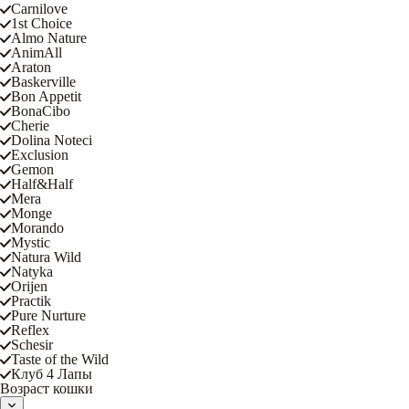
Carnilove
1st Choice
Almo Nature
AnimAll
Araton
Baskerville
Bon Appetit
BonaCibo
Cherie
Dolina Noteci
Exclusion
Gemon
Half&Half
Mera
Monge
Morando
Mystic
Natura Wild
Natyka
Orijen
Practik
Pure Nurture
Reflex
Schesir
Taste of the Wild
Клуб 4 Лапы
Возраст кошки