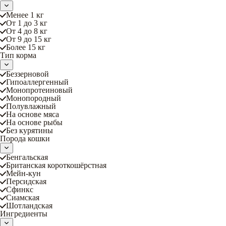
Менее 1 кг
От 1 до 3 кг
От 4 до 8 кг
От 9 до 15 кг
Более 15 кг
Тип корма
Беззерновой
Гипоаллергенный
Монопротеиновый
Монопородный
Полувлажный
На основе мяса
На основе рыбы
Без курятины
Порода кошки
Бенгальская
Британская короткошёрстная
Мейн-кун
Персидская
Сфинкс
Сиамская
Шотландская
Ингредиенты