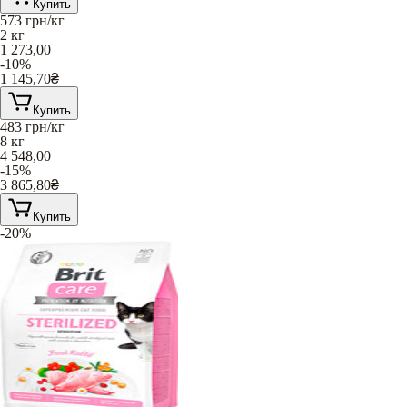
Купить
573
грн/кг
2 кг
1 273,00
-10%
1 145,70
₴
Купить
483
грн/кг
8 кг
4 548,00
-15%
3 865,80
₴
Купить
-20%