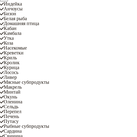
Индейка
Анчоусы
Бизон
Белая рыба
Домашняя птица
Кабан
Камбала
Утка
Коза
Насекомые
Креветки
Криль
Кролик
Курица
Лосось
Ливер
Мясные субпродукты
Макрель
Минтай
Окунь
Оленина
Сельдь
Перепел
Печень
Путасу
Рыбные субпродукты
Сардина
Свинина