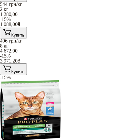
544
грн/кг
2 кг
1 280,00
-15%
1 088,00
₴
Купить
496
грн/кг
8 кг
4 672,00
-15%
3 971,20
₴
Купить
-15%