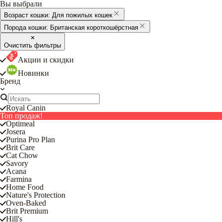
Вы выбрали
Возраст кошки:
Для пожилых кошек
Порода кошки:
Британская короткошёрстная
Очистить фильтры
Акции и скидки
Новинки
Бренд
Royal Canin
Топ продаж!
Optimeal
Josera
Purina Pro Plan
Brit Care
Cat Chow
Savory
Acana
Farmina
Home Food
Nature's Protection
Oven-Baked
Brit Premium
Hill's