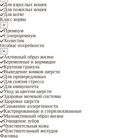
Для взрослых кошек
Для пожилых кошек
Для котят
Класс корма
Премиум
Суперпремиум
Холистик
Особые потребности
Активный образ жизни
Беременные и кормящие
Крупная гранула
Выведение комков шерсти
Для привередливых
Для снятия стресса
Для иммунитета
Уход за цветом шерсти
Здоровье мочевой системы
Здоровье шерсти
Снижение аллергенности
Кастрированные и стерилизованные
Малоактивный образ жизни
Очищение зубов
Чувствительная кожа
Чувствительный желудок
Фасовка