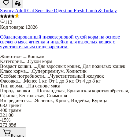
Savory Adult Cat Sensitive Digestion Fresh Lamb & Turkey
112
Код товара:
12826
Сбалансированный низкозерновой сухой корм на основе
свежего мяса ягненка и индейки для взрослых кошек с
чувствительным пищеварением.
Животное
.....
Кошкам
Категория
.....
Сухой корм
Возраст кошки
.....
Для взрослых кошек
,
Для пожилых кошек
Класс корма
.....
Суперпремиум
,
Холистик
Особые потребности
.....
Чувствительный желудок
Фасовка
.....
Менее 1 кг
,
От 1 до 3 кг
,
От 4 до 8 кг
Тип корма
.....
На основе мяса
Порода кошки
.....
Шотландская
,
Британская короткошёрстная
,
Сфинкс
,
Бенгальская
,
Сиамская
Ингредиенты
.....
Ягненок
,
Криль
,
Индейка
,
Курица
682
грн/кг
400 грамм
321,00
-15%
272,85
₴
Купить