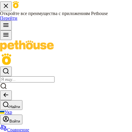
Откройте все преимущества с приложениям Pethouse
Перейти
Найти
Укр
Войти
Сравнение