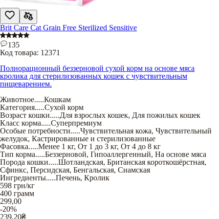
Brit Care Cat Grain Free Sterilized Sensitive
135
Код товара:
12371
Полнорационный беззерновой сухой корм на основе мяса
кролика для стерилизованных кошек с чувствительным
пищеварением.
Животное
.....
Кошкам
Категория
.....
Сухой корм
Возраст кошки
.....
Для взрослых кошек
,
Для пожилых кошек
Класс корма
.....
Суперпремиум
Особые потребности
.....
Чувствительная кожа
,
Чувствительный
желудок
,
Кастрированные и стерилизованные
Фасовка
.....
Менее 1 кг
,
От 1 до 3 кг
,
От 4 до 8 кг
Тип корма
.....
Беззерновой
,
Гипоаллергенный
,
На основе мяса
Порода кошки
.....
Шотландская
,
Британская короткошёрстная
,
Сфинкс
,
Персидская
,
Бенгальская
,
Сиамская
Ингредиенты
.....
Печень
,
Кролик
598
грн/кг
400 грамм
299,00
-20%
239,20
₴