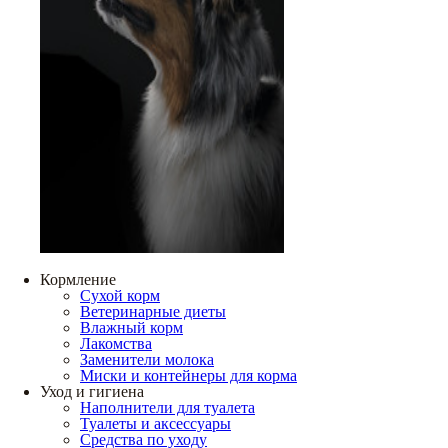
Кормление
Сухой корм
Ветеринарные диеты
Влажный корм
Лакомства
Заменители молока
Миски и контейнеры для корма
Уход и гигиена
Наполнители для туалета
Туалеты и аксессуары
Средства по уходу