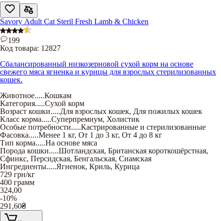
Savory Adult Cat Steril Fresh Lamb & Chicken
199
Код товара:
12827
Сбалансированный низкозерновой сухой корм на основе
свежего мяса ягненка и курицы для взрослых стерилизованных
кошек.
Животное
.....
Кошкам
Категория
.....
Сухой корм
Возраст кошки
.....
Для взрослых кошек
,
Для пожилых кошек
Класс корма
.....
Суперпремиум
,
Холистик
Особые потребности
.....
Кастрированные и стерилизованные
Фасовка
.....
Менее 1 кг
,
От 1 до 3 кг
,
От 4 до 8 кг
Тип корма
.....
На основе мяса
Порода кошки
.....
Шотландская
,
Британская короткошёрстная
,
Сфинкс
,
Персидская
,
Бенгальская
,
Сиамская
Ингредиенты
.....
Ягненок
,
Криль
,
Курица
729
грн/кг
400 грамм
324,00
-10%
291,60
₴