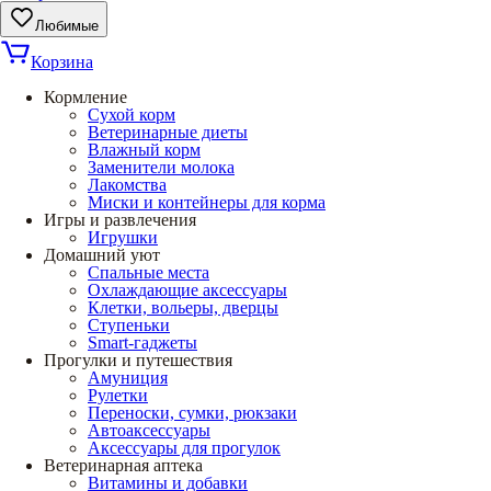
Любимые
Корзина
Кормление
Сухой корм
Ветеринарные диеты
Влажный корм
Заменители молока
Лакомства
Миски и контейнеры для корма
Игры и развлечения
Игрушки
Домашний уют
Спальные места
Охлаждающие аксессуары
Клетки, вольеры, дверцы
Ступеньки
Smart-гаджеты
Прогулки и путешествия
Амуниция
Рулетки
Переноски, сумки, рюкзаки
Автоаксессуары
Аксессуары для прогулок
Ветеринарная аптека
Витамины и добавки