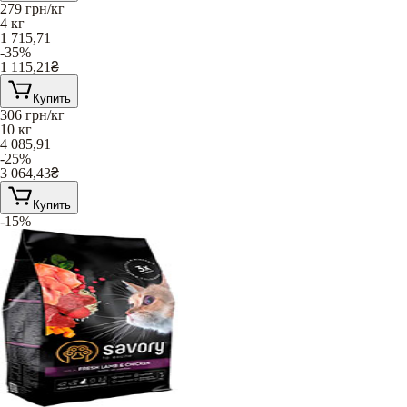
279
грн/кг
4 кг
1 715,71
-35%
1 115,21
₴
Купить
306
грн/кг
10 кг
4 085,91
-25%
3 064,43
₴
Купить
-15%