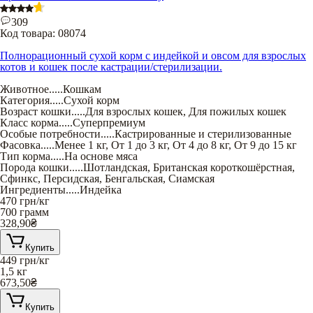
309
Код товара:
08074
Полнорационный сухой корм с индейкой и овсом для взрослых
котов и кошек после кастрации/стерилизации.
Животное
.....
Кошкам
Категория
.....
Сухой корм
Возраст кошки
.....
Для взрослых кошек
,
Для пожилых кошек
Класс корма
.....
Суперпремиум
Особые потребности
.....
Кастрированные и стерилизованные
Фасовка
.....
Менее 1 кг
,
От 1 до 3 кг
,
От 4 до 8 кг
,
От 9 до 15 кг
Тип корма
.....
На основе мяса
Порода кошки
.....
Шотландская
,
Британская короткошёрстная
,
Сфинкс
,
Персидская
,
Бенгальская
,
Сиамская
Ингредиенты
.....
Индейка
470
грн/кг
700 грамм
328,90
₴
Купить
449
грн/кг
1,5 кг
673,50
₴
Купить