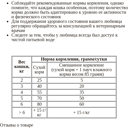
Соблюдайте рекомендованные нормы кормления, однако
помните, что каждая кошка особенная, поэтому количество
корма должно быть адаптировано к уровню ее активности
и физического состояния
Для поддержания здорового состояния вашего любимца
регулярно обращайтесь за консультацией к ветеринарным
врачам
Следите за тем, чтобы у любимца всегда был доступ к
чистой питьевой воде
Норма кормления, грамм/сутки
Вес
Смешанное кормление
кошки,
Сухой
(сухой корм + 1 пауч влажного
кг
корм
корма весом 85 грамм)
2
25
5
3
40
20
4
55
35
5
70
50
6
80
60
+ 15 г/
> 6
+ 15 г/кг
кг
Отзывы о товаре