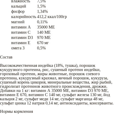
влажность
7,5%
кальций
1,5%
фосфор
1,34%
калорийность
412,2 ккал/100гр
магний
0,11%
витамин A
35000 ME
витамин C
140 ME
витамин D3
970 ME
витамин E
670 мг
омега 3
0,5%
Состав
Высококачественная индейка (18%, тушка), порошок
кукурузного протеина, рис, сушеный протеин индейки,
гороховый протеин, жиры животные, порошок соевого
протеина, кукурузный крахмал, яичный порошок, кукуруза,
сушеный корень цикория, минеральные вещества, жир рыбий,
гидролизат протеинов животного происхождения, дрожжи.
Добавки на 1 кг: витамин А 35000 МЕ, витамин D3 970 МЕ,
витамин Е 670, витамин С 140 мг, сульфат железа 130 мг, йод
кальция 2 мг, сульфат меди 14 мг, сульфат марганца 48 мг,
сульфат цинка 12 натрия 0,14 мг, антиоксиданты, консерванты.
Нормы кормления