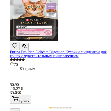
Purina Pro Plan Delicate Digestion Кусочки с индейкой для
кошек с чувствительным пищеварением
70
85 грамм
50,90
-15,27
₴
35,63
₴
Купить