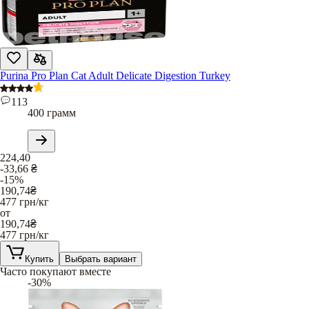
Purina Pro Plan Cat Adult Delicate Digestion Turkey
113
400 грамм
224,40
-33,66
₴
-15%
190,74
₴
477
грн/кг
от
190,74
₴
477
грн/кг
Купить
Выбрать вариант
Часто покупают вместе
-30%