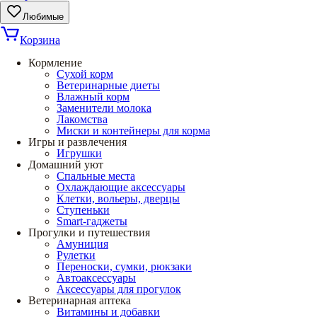
Любимые
Корзина
Кормление
Сухой корм
Ветеринарные диеты
Влажный корм
Заменители молока
Лакомства
Миски и контейнеры для корма
Игры и развлечения
Игрушки
Домашний уют
Спальные места
Охлаждающие аксессуары
Клетки, вольеры, дверцы
Ступеньки
Smart-гаджеты
Прогулки и путешествия
Амуниция
Рулетки
Переноски, сумки, рюкзаки
Автоаксессуары
Аксессуары для прогулок
Ветеринарная аптека
Витамины и добавки