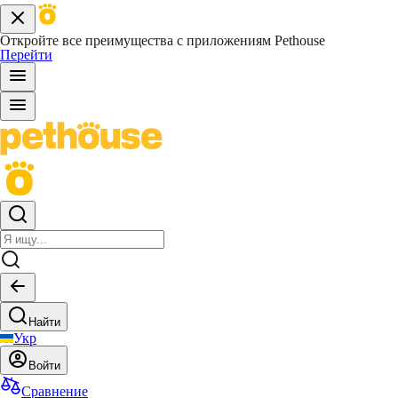
Откройте все преимущества с приложениям Pethouse
Перейти
Найти
Укр
Войти
Сравнение