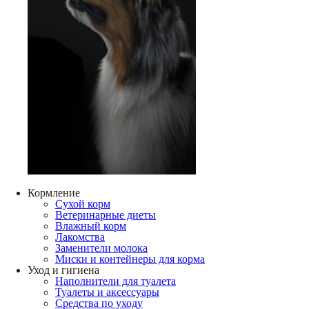
Кормление
Сухой корм
Ветеринарные диеты
Влажный корм
Лакомства
Заменители молока
Миски и контейнеры для корма
Уход и гигиена
Наполнители для туалета
Туалеты и аксессуары
Средства по уходу