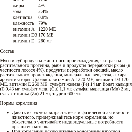
жиры
4%
зола
2,4%
клетчатка
0,8%
влажность
79%
витамин A
1220 ME
витамин D3
170 ME
витамин E
260 мг
Состав
Мясо и субпродукты животного происхождения, экстракты
растительного протеина, рыба и продукты переработки рыбы (в
частности лосося 4%), продукты переработки овощей, масло
растительного происхождения, минеральные вещества, сахара,
ароматизаторы. Добавки: витамин А 1220 МЕ, витамин D3 170
МЕ, витамин Е 260 МЕ, сульфат железа (Fe) 14 мг, йодат кальция
(I) 0,43 мг, сульфат меди (Cu) 1,1 мг, сульфат марганца (Mn) 2 мг,
сульфат цинка (Zn) 21 мг, таурин 600 мг.
Нормы кормления
Давать из расчета возраста, веса и физической активности
животного, придерживайтесь норм кормления, но
обязательно учитывайте индивидуальные потребности
организма котенка
При кормлении исключительно консервами взрослой