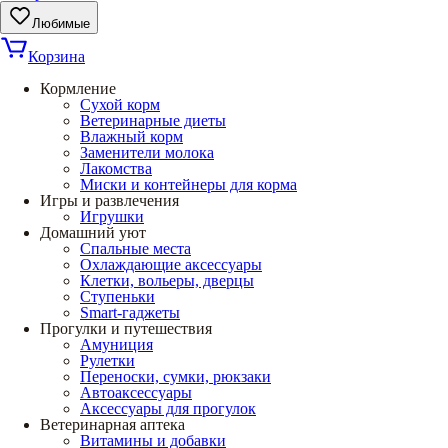
Любимые
Корзина
Кормление
Сухой корм
Ветеринарные диеты
Влажный корм
Заменители молока
Лакомства
Миски и контейнеры для корма
Игры и развлечения
Игрушки
Домашний уют
Спальные места
Охлаждающие аксессуары
Клетки, вольеры, дверцы
Ступеньки
Smart-гаджеты
Прогулки и путешествия
Амуниция
Рулетки
Переноски, сумки, рюкзаки
Автоаксессуары
Аксессуары для прогулок
Ветеринарная аптека
Витамины и добавки