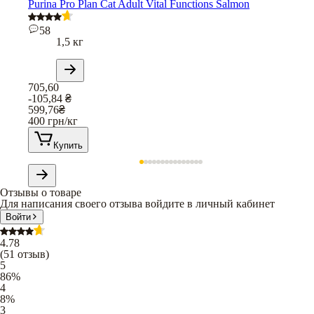
Purina Pro Plan Cat Adult Vital Functions Salmon
58
1,5 кг
705,60
-105,84
₴
599,76
₴
400
грн/кг
Купить
Отзывы о товаре
Для написания своего отзыва войдите в личный кабинет
Войти
4.78
(
51
отзыв
)
5
86
%
4
8
%
3