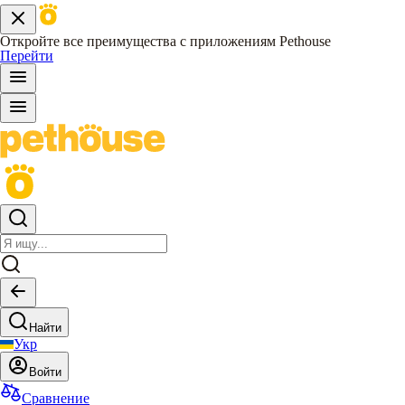
Откройте все преимущества с приложениям Pethouse
Перейти
Найти
Укр
Войти
Сравнение