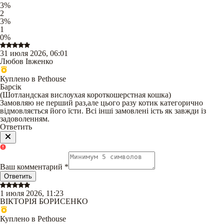
3
%
2
3
%
1
0
%
31 июля 2026, 06:01
Любов Івженко
Куплено в Pethouse
Барсік
(
Шотландская вислоухая короткошерстная кошка
)
Замовляю не перший раз,але цього разу котик категорично
відмовляється його їсти. Всі інші замовлені ість як завжди із
задоволенням.
Ответить
Ваш комментарий
*
Ответить
1 июля 2026, 11:23
ВІКТОРІЯ БОРИСЕНКО
Куплено в Pethouse