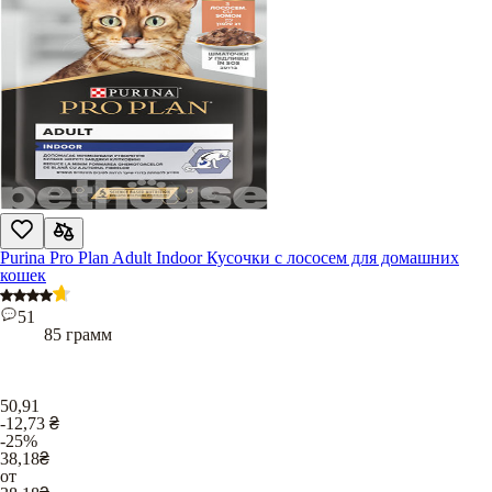
Purina Pro Plan Adult Indoor Кусочки с лососем для домашних
кошек
51
85 грамм
50,91
-12,73
₴
-25%
38,18
₴
от