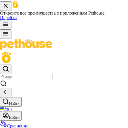
Откройте все преимущества с приложениям Pethouse
Перейти
Найти
Укр
Войти
Сравнение