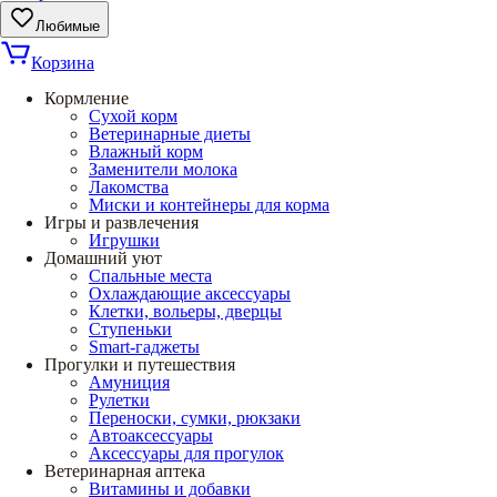
Любимые
Корзина
Кормление
Сухой корм
Ветеринарные диеты
Влажный корм
Заменители молока
Лакомства
Миски и контейнеры для корма
Игры и развлечения
Игрушки
Домашний уют
Спальные места
Охлаждающие аксессуары
Клетки, вольеры, дверцы
Ступеньки
Smart-гаджеты
Прогулки и путешествия
Амуниция
Рулетки
Переноски, сумки, рюкзаки
Автоаксессуары
Аксессуары для прогулок
Ветеринарная аптека
Витамины и добавки