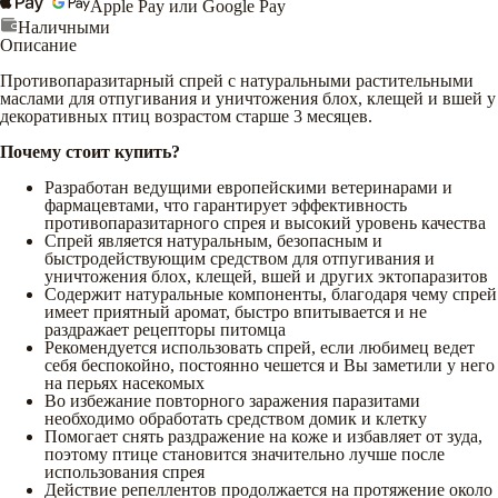
Apple Pay или Google Pay
Наличными
Описание
Противопаразитарный спрей с натуральными растительными
маслами для отпугивания и уничтожения блох, клещей и вшей у
декоративных птиц возрастом старше 3 месяцев.
Почему стоит купить?
Разработан ведущими европейскими ветеринарами и
фармацевтами, что гарантирует эффективность
противопаразитарного спрея и высокий уровень качества
Спрей является натуральным, безопасным и
быстродействующим средством для отпугивания и
уничтожения блох, клещей, вшей и других эктопаразитов
Содержит натуральные компоненты, благодаря чему спрей
имеет приятный аромат, быстро впитывается и не
раздражает рецепторы питомца
Рекомендуется использовать спрей, если любимец ведет
себя беспокойно, постоянно чешется и Вы заметили у него
на перьях насекомых
Во избежание повторного заражения паразитами
необходимо обработать средством домик и клетку
Помогает снять раздражение на коже и избавляет от зуда,
поэтому птице становится значительно лучше после
использования спрея
Действие репеллентов продолжается на протяжение около