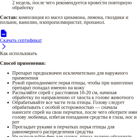
2 недель, после чего рекомендуется провести повторную
обработку
Состав:
композиция из масел цинамона, лимона, гвоздики и
полыни, ванилин, изопропилмиристат, пропанол.
Скачать сертификат
Как использовать
Способ применения:
Препарат предназначен исключительно для наружного
применения
Рукой приподнимите перья птицы, чтобы при нанесении
препарат попадал именно на кожу
Распыляйте спрей с расстояния 10-20 см, начиная
обработку по направлению от хвоста к голове животного
Обрабатывайте все части тела птицы. Голову следует
обрабатывать с особой осторожностью — сначала
нанесите спрей на свои перчатки, после чего оботрите ими
голову любимца, избегая попадания средства в глаза, нос и
рот
Прогладьте руками в перчатках перья птицы для
равномерного распределения средства
Не используйте фен для сушки, птица должно обсохнуть