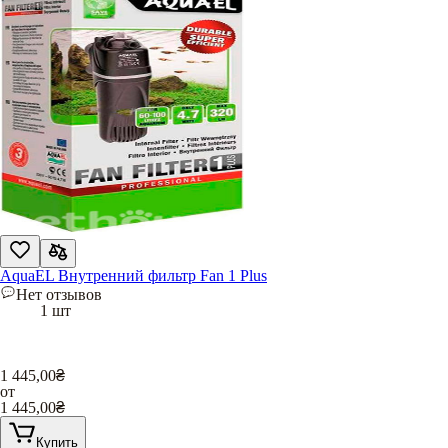
AquaEL Внутренний фильтр Fan 1 Plus
Нет отзывов
1 шт
1 445,00
₴
от
1 445,00
₴
Купить