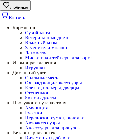
Любимые
Корзина
Кормление
Сухой корм
Ветеринарные диеты
Влажный корм
Заменители молока
Лакомства
Миски и контейнеры для корма
Игры и развлечения
Игрушки
Домашний уют
Спальные места
Охлаждающие аксессуары
Клетки, вольеры, дверцы
Ступеньки
Smart-гаджеты
Прогулки и путешествия
Амуниция
Рулетки
Переноски, сумки, рюкзаки
Автоаксессуары
Аксессуары для прогулок
Ветеринарная аптека
Витамины и добавки