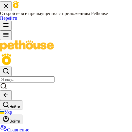
Откройте все преимущества с приложениям Pethouse
Перейти
Найти
Укр
Войти
Сравнение