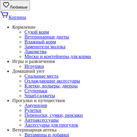
Любимые
Корзина
Кормление
Сухой корм
Ветеринарные диеты
Влажный корм
Заменители молока
Лакомства
Миски и контейнеры для корма
Игры и развлечения
Игрушки
Домашний уют
Спальные места
Охлаждающие аксессуары
Клетки, вольеры, дверцы
Ступеньки
Smart-гаджеты
Прогулки и путешествия
Амуниция
Рулетки
Переноски, сумки, рюкзаки
Автоаксессуары
Аксессуары для прогулок
Ветеринарная аптека
Витамины и добавки