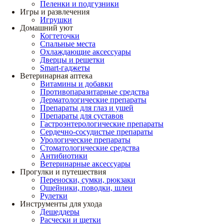
Пеленки и подгузники
Игры и развлечения
Игрушки
Домашний уют
Когтеточки
Спальные места
Охлаждающие аксессуары
Дверцы и решетки
Smart-гаджеты
Ветеринарная аптека
Витамины и добавки
Противопаразитарные средства
Дерматологические препараты
Препараты для глаз и ушей
Препараты для суставов
Гастроэнтерологические препараты
Сердечно-сосудистые препараты
Урологические препараты
Стоматологические средства
Антибиотики
Ветеринарные аксессуары
Прогулки и путешествия
Переноски, сумки, рюкзаки
Ошейники, поводки, шлеи
Рулетки
Инструменты для ухода
Дешеддеры
Расчески и щетки