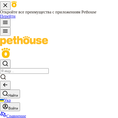
Откройте все преимущества с приложениям Pethouse
Перейти
Найти
Укр
Войти
Сравнение