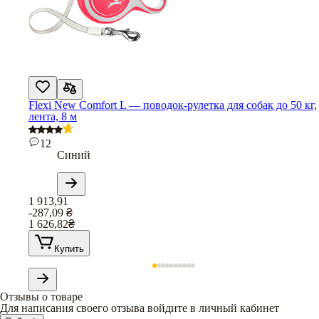
Flexi New Comfort L — поводок-рулетка для собак до 50 кг,
лента, 8 м
12
Синий
1 913,91
-287,09
₴
1 626,82
₴
Купить
Отзывы о товаре
Для написания своего отзыва войдите в личный кабинет