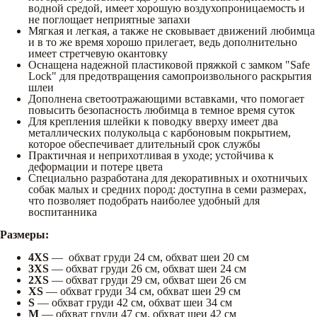
водной средой, имеет хорошую воздухопроницаемость и
не поглощает неприятные запахи
Мягкая и легкая, а также не сковывает движений любимца
и в то же время хорошо прилегает, ведь дополнительно
имеет стретчевую окантовку
Оснащена надежной пластиковой пряжкой с замком "Safe
Lock" для предотвращения самопроизвольного раскрытия
шлеи
Дополнена светоотражающими вставками, что помогает
повысить безопасность любимца в темное время суток
Для крепления шлейки к поводку вверху имеет два
металлических полукольца с карбоновым покрытием,
которое обеспечивает длительный срок службы
Практичная и неприхотливая в уходе; устойчива к
деформации и потере цвета
Специально разработана для декоративных и охотничьих
собак малых и средних пород: доступна в семи размерах,
что позволяет подобрать наиболее удобный для
воспитанника
Размеры:
4XS
— обхват груди 24 см, обхват шеи 20 см
3XS
— обхват груди 26 см, обхват шеи 24 см
2XS
— обхват груди 29 см, обхват шеи 26 см
XS
— обхват груди 34 см, обхват шеи 29 см
S
— обхват груди 42 см, обхват шеи 34 см
М
— обхват груди 47 см, обхват шеи 42 см