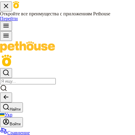
Откройте все преимущества с приложениям Pethouse
Перейти
Найти
Укр
Войти
Сравнение