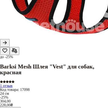
до
-25%
Barksi Mesh Шлея "Vest" для собак,
красная
1 отзыв
Код товара
:
17098
24 см
-25%
304,00
228,00
₴