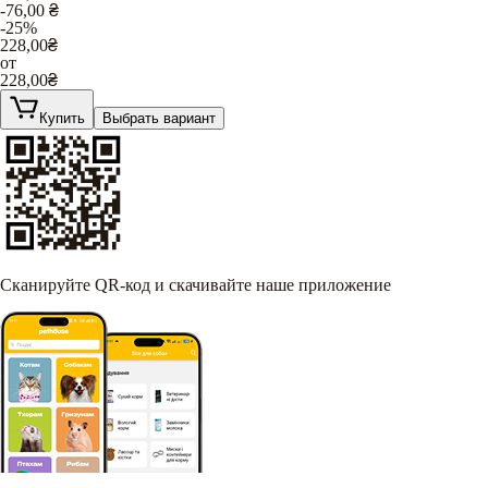
-76,00
₴
-25%
228,00
₴
от
228,00
₴
Купить
Выбрать вариант
Сканируйте QR-код и скачивайте наше приложение