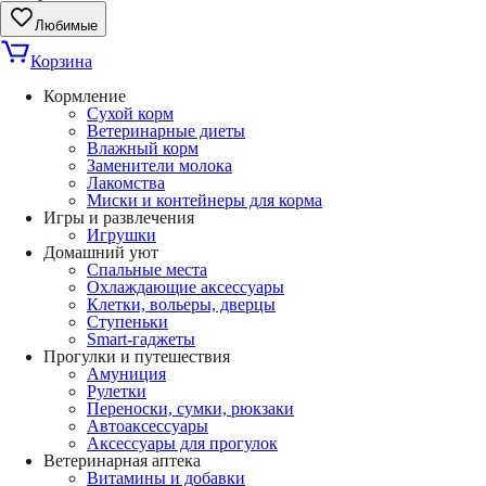
Любимые
Корзина
Кормление
Сухой корм
Ветеринарные диеты
Влажный корм
Заменители молока
Лакомства
Миски и контейнеры для корма
Игры и развлечения
Игрушки
Домашний уют
Спальные места
Охлаждающие аксессуары
Клетки, вольеры, дверцы
Ступеньки
Smart-гаджеты
Прогулки и путешествия
Амуниция
Рулетки
Переноски, сумки, рюкзаки
Автоаксессуары
Аксессуары для прогулок
Ветеринарная аптека
Витамины и добавки