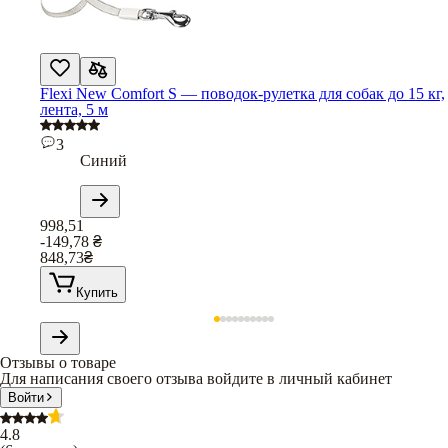
Flexi New Comfort S — поводок-рулетка для собак до 15 кг,
лента, 5 м
3
Синий
998,51
-149,78
₴
848,73
₴
Купить
Отзывы о товаре
Для написания своего отзыва войдите в личный кабинет
Войти
4.8