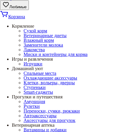
Любимые
Корзина
Кормление
Сухой корм
Ветеринарные диеты
Влажный корм
Заменители молока
Лакомства
Миски и контейнеры для корма
Игры и развлечения
Игрушки
Домашний уют
Спальные места
Охлаждающие аксессуары
Клетки, вольеры, дверцы
Ступеньки
Smart-гаджеты
Прогулки и путешествия
Амуниция
Рулетки
Переноски, сумки, рюкзаки
Автоаксессуары
Аксессуары для прогулок
Ветеринарная аптека
Витамины и добавки