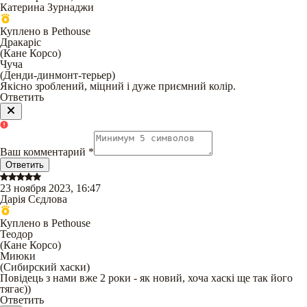
Катерина Зурнаджи
Куплено в Pethouse
Дракаріс
(
Кане Корсо
)
Чуча
(
Денди-динмонт-терьер
)
Якісно зроблений, міцний і дуже приємний колір.
Ответить
Ваш комментарий
*
Ответить
23 ноября 2023, 16:47
Дарія Сєдлова
Куплено в Pethouse
Теодор
(
Кане Корсо
)
Миюки
(
Сибирский хаски
)
Повідець з нами вже 2 роки - як новий, хоча хаскі ще так його
тягає))
Ответить