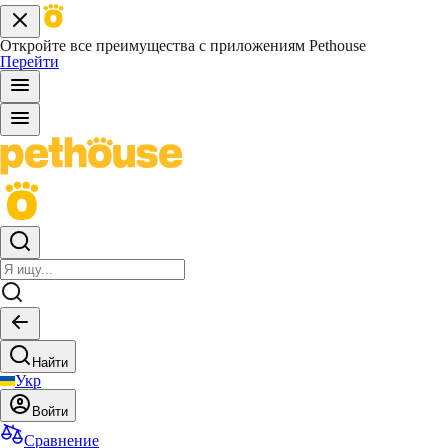
Откройте все преимущества с приложениям Pethouse
Перейти
Найти
Укр
Войти
Сравнение