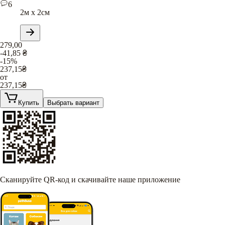
6
2м х 2см
279,00
-41,85
₴
-15%
237,15
₴
от
237,15
₴
Купить
Выбрать вариант
Сканируйте QR-код и скачивайте наше приложение