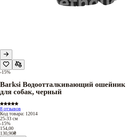
-15%
Barksi Водоотталкивающий ошейник
для собак, черный
8 отзывов
Код товара
:
12014
25-33 см
-15%
154,00
130,90
₴