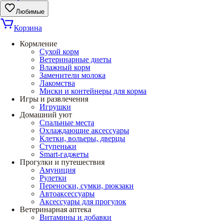
Любимые
Корзина
Кормление
Сухой корм
Ветеринарные диеты
Влажный корм
Заменители молока
Лакомства
Миски и контейнеры для корма
Игры и развлечения
Игрушки
Домашний уют
Спальные места
Охлаждающие аксессуары
Клетки, вольеры, дверцы
Ступеньки
Smart-гаджеты
Прогулки и путешествия
Амуниция
Рулетки
Переноски, сумки, рюкзаки
Автоаксессуары
Аксессуары для прогулок
Ветеринарная аптека
Витамины и добавки