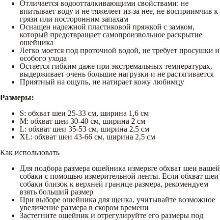
Отличается водоотталкивающими свойствами: не
впитывает воду и не тяжелеет из-за нее, не восприимчив к
грязи или посторонним запахам
Оснащен надежной пластиковой пряжкой с замком,
который предотвращает самопроизвольное раскрытие
ошейника
Легко моется под проточной водой, не требует просушки и
особого ухода
Остается гибким даже при экстремальных температурах,
выдерживает очень большие нагрузки и не растягивается
Приятный на ощупь, не натирает кожу любимцу
Размеры:
S: обхват шеи 25-33 см, ширина 1,6 см
M: обхват шеи 30-40 см, ширина 2 см
L: обхват шеи 35-53 см, ширина 2,5 см
XL: обхват шеи 43-66 см, ширина 2,5 см
Как использовать
Для подбора размера ошейника измерьте обхват шеи вашей
собаки с помощью измерительной ленты. Если обхват шеи
собаки близок к верхней границе размера, рекомендуем
взять больший размер
При выборе ошейника для щенка, учитывайте возможное
увеличение размера в скором времени
Застегните ошейник и отрегулируйте его размеры под