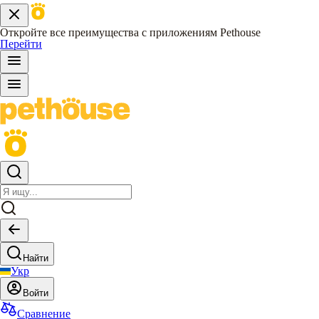
Откройте все преимущества с приложениям Pethouse
Перейти
Найти
Укр
Войти
Сравнение