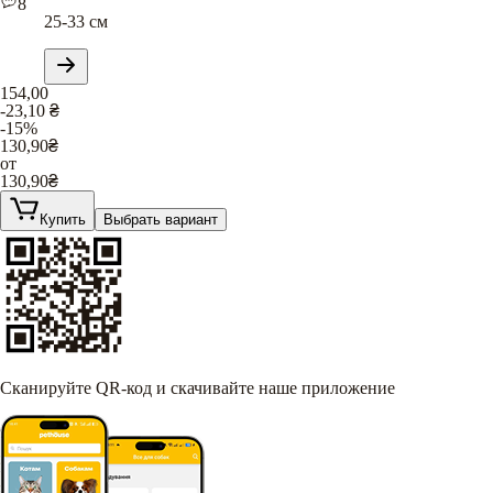
8
25-33 см
154,00
-23,10
₴
-15%
130,90
₴
от
130,90
₴
Купить
Выбрать вариант
Сканируйте QR-код и скачивайте наше приложение