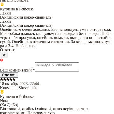
Наталія Бойкова
Куплено в Pethouse
Лакки
(
Английский кокер-спаниель
)
Лакки
(
Английский кокер-спаниель
)
Ошейником очень довольна. Его используем уже полтора года.
Моя собака плавает, мы гуляем на поводке и без поводка. После
«грязной» прогулки, ошейник помыли, вытерли и он чистый и
сухой. Ошейник в отличном состоянии. За все время подтянула
раза 3-4. Не больше.
Ответить
Ваш комментарий
*
Ответить
18 октября 2023, 22:44
Konstantin Shevchenko
Куплено в Pethouse
Nora
(
Ка Де Бо
)
Він тонкий, якийсь і хліпкий, якшо порівнювати з
коларівськими. Не рекомендую