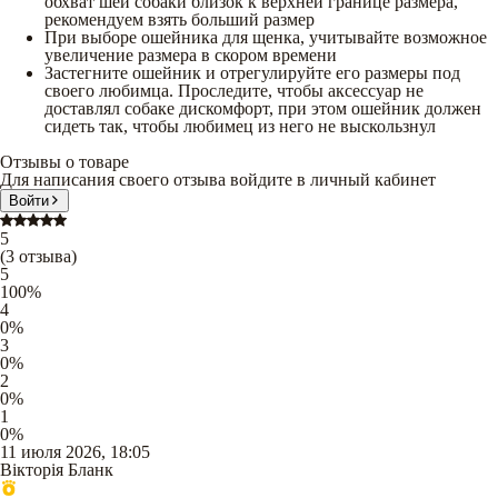
обхват шеи собаки близок к верхней границе размера,
рекомендуем взять больший размер
При выборе ошейника для щенка, учитывайте возможное
увеличение размера в скором времени
Застегните ошейник и отрегулируйте его размеры под
своего любимца. Проследите, чтобы аксессуар не
доставлял собаке дискомфорт, при этом ошейник должен
сидеть так, чтобы любимец из него не выскользнул
Отзывы о товаре
Для написания своего отзыва войдите в личный кабинет
Войти
5
(
3
отзыва
)
5
100
%
4
0
%
3
0
%
2
0
%
1
0
%
11 июля 2026, 18:05
Вікторія Бланк