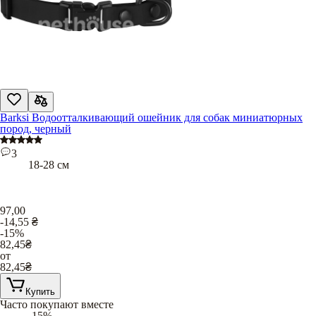
Barksi Водоотталкивающий ошейник для собак миниатюрных
пород, черный
3
18-28 см
97,00
-14,55
₴
-15%
82,45
₴
от
82,45
₴
Купить
Часто покупают вместе
-15%