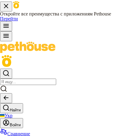
Откройте все преимущества с приложениям Pethouse
Перейти
Найти
Укр
Войти
Сравнение