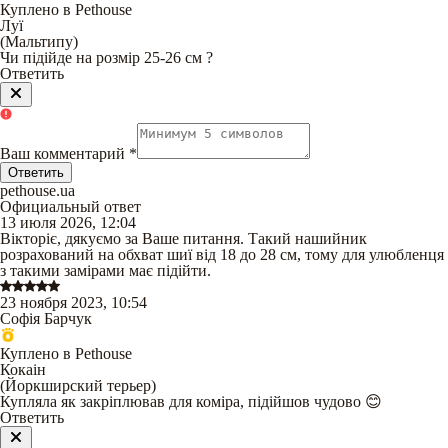
Куплено в Pethouse
Луї
(
Мальтипу
)
Чи підійде на розмір 25-26 см ?
Ответить
Ваш комментарий
*
Ответить
pethouse.ua
Официальный ответ
13 июля 2026, 12:04
Вікторіє, дякуємо за Ваше питання. Такий нашийник
розрахований на обхват шиї від 18 до 28 см, тому для улюбленця
з такими замірами має підійти.
23 ноября 2023, 10:54
Софія Барчук
Куплено в Pethouse
Кокаін
(
Йоркширский терьер
)
Купляла як закріплював для коміра, підійшов чудово 😊
Ответить