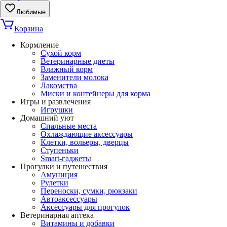
Любимые
Корзина
Кормление
Сухой корм
Ветеринарные диеты
Влажный корм
Заменители молока
Лакомства
Миски и контейнеры для корма
Игры и развлечения
Игрушки
Домашний уют
Спальные места
Охлаждающие аксессуары
Клетки, вольеры, дверцы
Ступеньки
Smart-гаджеты
Прогулки и путешествия
Амуниция
Рулетки
Переноски, сумки, рюкзаки
Автоаксессуары
Аксессуары для прогулок
Ветеринарная аптека
Витамины и добавки