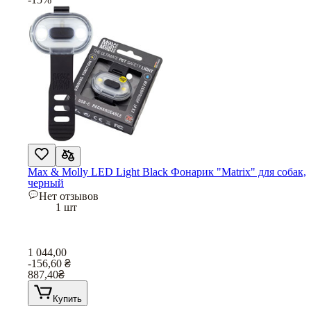
Max & Molly LED Light Black Фонарик "Matrix" для собак,
черный
Нет отзывов
1 шт
1 044,00
-156,60
₴
887,40
₴
Купить