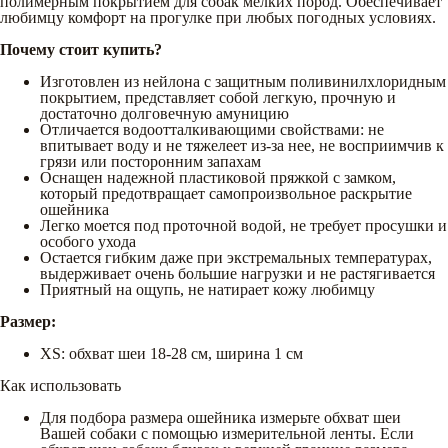
полимерным покрытием для собак мелких пород. Обеспечивает
любимцу комфорт на прогулке при любых погодных условиях.
Почему стоит купить?
Изготовлен из нейлона с защитным поливинилхлоридным
покрытием, представляет собой легкую, прочную и
достаточно долговечную амуницию
Отличается водоотталкивающими свойствами: не
впитывает воду и не тяжелеет из-за нее, не восприимчив к
грязи или посторонним запахам
Оснащен надежной пластиковой пряжкой с замком,
который предотвращает самопроизвольное раскрытие
ошейника
Легко моется под проточной водой, не требует просушки и
особого ухода
Остается гибким даже при экстремальных температурах,
выдерживает очень большие нагрузки и не растягивается
Приятный на ощупь, не натирает кожу любимцу
Размер:
XS: обхват шеи 18-28 см, ширина 1 см
Как использовать
Для подбора размера ошейника измерьте обхват шеи
Вашей собаки с помощью измерительной ленты. Если