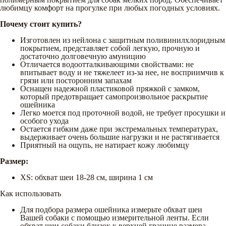
любимцу комфорт на прогулке при любых погодных условиях.
Почему стоит купить?
Изготовлен из нейлона с защитным поливинилхлоридным
покрытием, представляет собой легкую, прочную и
достаточно долговечную амуницию
Отличается водоотталкивающими свойствами: не
впитывает воду и не тяжелеет из-за нее, не восприимчив к
грязи или посторонним запахам
Оснащен надежной пластиковой пряжкой с замком,
который предотвращает самопроизвольное раскрытие
ошейника
Легко моется под проточной водой, не требует просушки и
особого ухода
Остается гибким даже при экстремальных температурах,
выдерживает очень большие нагрузки и не растягивается
Приятный на ощупь, не натирает кожу любимцу
Размер:
XS: обхват шеи 18-28 см, ширина 1 см
Как использовать
Для подбора размера ошейника измерьте обхват шеи
Вашей собаки с помощью измерительной ленты. Если
обхват шеи собаки близок к верхней границе размера,