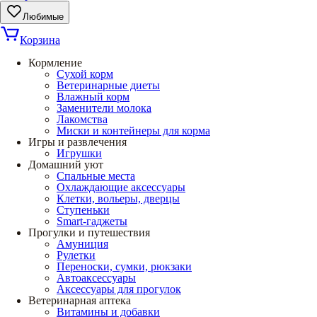
Любимые
Корзина
Кормление
Сухой корм
Ветеринарные диеты
Влажный корм
Заменители молока
Лакомства
Миски и контейнеры для корма
Игры и развлечения
Игрушки
Домашний уют
Спальные места
Охлаждающие аксессуары
Клетки, вольеры, дверцы
Ступеньки
Smart-гаджеты
Прогулки и путешествия
Амуниция
Рулетки
Переноски, сумки, рюкзаки
Автоаксессуары
Аксессуары для прогулок
Ветеринарная аптека
Витамины и добавки