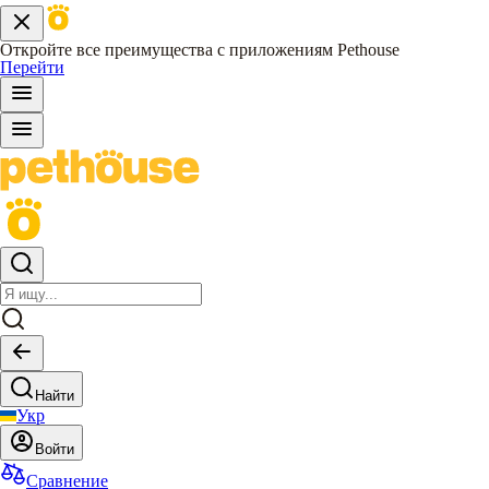
Откройте все преимущества с приложениям Pethouse
Перейти
Найти
Укр
Войти
Сравнение