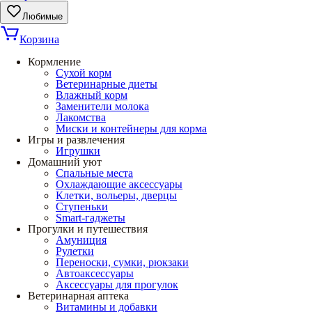
Любимые
Корзина
Кормление
Сухой корм
Ветеринарные диеты
Влажный корм
Заменители молока
Лакомства
Миски и контейнеры для корма
Игры и развлечения
Игрушки
Домашний уют
Спальные места
Охлаждающие аксессуары
Клетки, вольеры, дверцы
Ступеньки
Smart-гаджеты
Прогулки и путешествия
Амуниция
Рулетки
Переноски, сумки, рюкзаки
Автоаксессуары
Аксессуары для прогулок
Ветеринарная аптека
Витамины и добавки