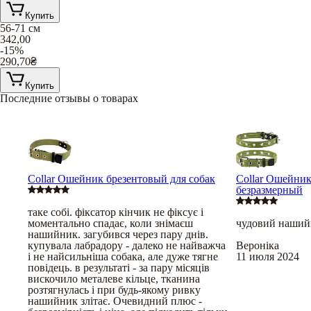
Купить
56-71 см
342,00
-15%
290,70
₴
Купить
Последние отзывы о товарах
Collar Ошейник брезентовый для собак
Collar Ошейник
безразмерный
таке собі. фіксатор кінчик не фіксує і
моментально спадає, коли знімаєш
чудовий наший
нашийник. загубився через пару днів.
купувала лабрадору - далеко не найважча
Вероніка
і не найсильніша собака, але дуже тягне
11 июля 2024
повідець. в результаті - за пару місяців
вискочило металеве кільце, тканина
розтягнулась і при будь-якому ривку
нашийник злітає. Очевидний плюс -