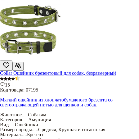
Collar Ошейник брезентовый для собак, безразмерный
15
Код товара:
07195
Мягкий ошейник из хлопчатобумажного брезента со
светоотражающей нитью для щенков и собак.
Животное
.....
Собакам
Категория
.....
Амуниция
Вид
.....
Ошейники
Размер породы
.....
Средняя
,
Крупная и гигантская
Материал
.....
Брезент