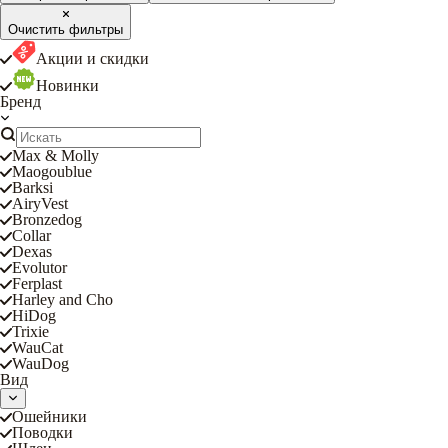
Очистить фильтры
Акции и скидки
Новинки
Бренд
Max & Molly
Maogoublue
Barksi
AiryVest
Bronzedog
Collar
Dexas
Evolutor
Ferplast
Harley and Cho
HiDog
Trixie
WauCat
WauDog
Вид
Ошейники
Поводки