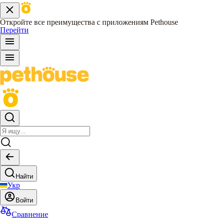
Откройте все преимущества с приложениям Pethouse
Перейти
Найти
Укр
Войти
Сравнение