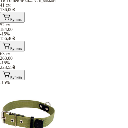
Тип ошейника
.....
С пряжкой
41 см
136,00
₴
Купить
52 см
184,00
-15%
156,40
₴
Купить
63 см
263,00
-15%
223,55
₴
Купить
-15%