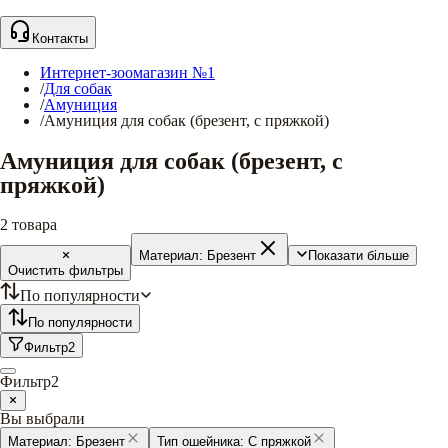
Контакты
Интернет-зоомагазин №1
/
Для собак
/
Амуниция
/
Амуниция для собак (брезент, с пряжкой)
Амуниция для собак (брезент, с
пряжкой)
2
товара
Материал:
Брезент
Показати більше
Очистить фильтры
По популярности
По популярности
Фильтр
2
Фильтр
2
Вы выбрали
Материал:
Брезент
Тип ошейника:
С пряжкой