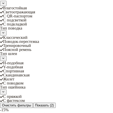
Влагостойкая
Светоотражающая
С QR-паспортом
С подсветкой
С подкладкой
Тип поводка
Классический
Поводок-перестежка
Тренировочный
Поясной ремень
Тип шлеи
Н-подобная
Y-подобная
Спортивная
Скандинавская
Жилет
С поводком
Тип ошейника
С пряжкой
С фастексом
Очистить фильтры
Показать
(2)
-15%