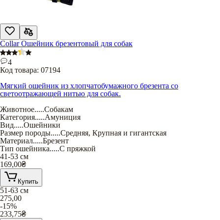
Collar Ошейник брезентовый для собак
4
Код товара:
07194
Мягкий ошейник из хлопчатобумажного брезента со
светоотражающей нитью для собак.
Животное
.....
Собакам
Категория
.....
Амуниция
Вид
.....
Ошейники
Размер породы
.....
Средняя
,
Крупная и гигантская
Материал
.....
Брезент
Тип ошейника
.....
С пряжкой
41-53 см
169,00
₴
Купить
51-63 см
275,00
-15%
233,75
₴