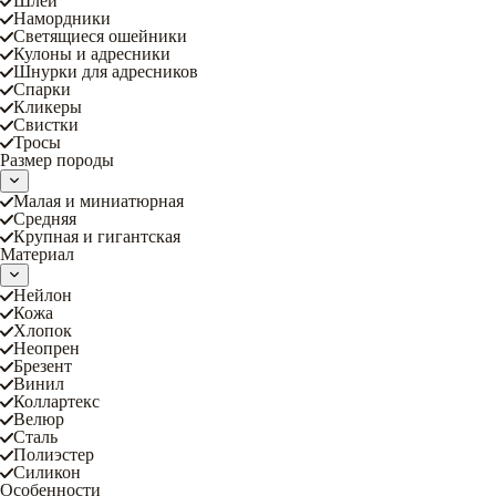
Шлеи
Намордники
Светящиеся ошейники
Кулоны и адресники
Шнурки для адресников
Спарки
Кликеры
Свистки
Тросы
Размер породы
Малая и миниатюрная
Средняя
Крупная и гигантская
Материал
Нейлон
Кожа
Хлопок
Неопрен
Брезент
Винил
Коллартекс
Велюр
Сталь
Полиэстер
Силикон
Особенности