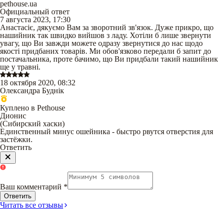
pethouse.ua
Официальный ответ
7 августа 2023, 17:30
Анастасіє, дякуємо Вам за зворотний зв'язок. Дуже прикро, що
нашийник так швидко вийшов з ладу. Хотіли б лише звернути
увагу, що Ви завжди можете одразу звернутися до нас щодо
якості придбаних товарів. Ми обов'язково передали б запит до
постачальника, проте бачимо, що Ви придбали такий нашийник
ще у травні.
18 октября 2020, 08:32
Олександра Буднік
Куплено в Pethouse
Дионис
(
Сибирский хаски
)
Единственный минус ошейника - быстро рвутся отверстия для
застёжки.
Ответить
Ваш комментарий
*
Ответить
Читать все отзывы