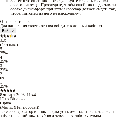
Застегните ошейник и отрегулируйте его размеры под
своего питомца. Проследите, чтобы ошейник не доставлял
собаке дискомфорт, при этом аксессуар должен сидеть так,
чтобы питомец из него не выскользнул
Отзывы о товаре
Для написания своего отзыва войдите в личный кабинет
Войти
3.25
(
4
отзыва
)
5
25
%
4
25
%
3
25
%
2
0
%
1
25
%
8 января 2026, 11:44
Юлія Віценко
Сірша
(
Метис (Нет породы)
)
таке собі. фіксатор кінчик не фіксує і моментально спадає, коли
знімаєш нашийник. загубився через пару днів. купувала