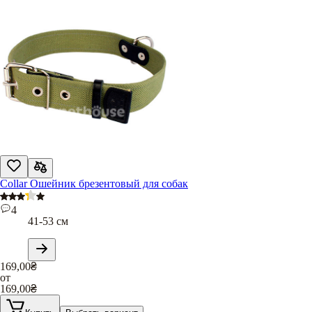
Collar Ошейник брезентовый для собак
4
41-53 см
169,00
₴
от
169,00
₴