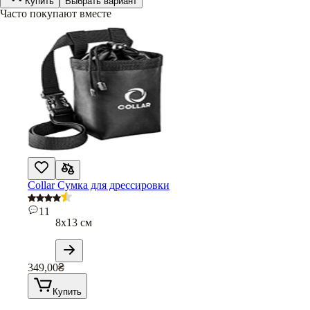
Купить
Выбрать вариант
Часто покупают вместе
Collar Cумка для дрессировки
11
8х13 см
349,00
₴
Купить