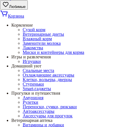
Любимые
Корзина
Кормление
Сухой корм
Ветеринарные диеты
Влажный корм
Заменители молока
Лакомства
Миски и контейнеры для корма
Игры и развлечения
Игрушки
Домашний уют
Спальные места
Охлаждающие аксессуары
Клетки, вольеры, дверцы
Ступеньки
Smart-гаджеты
Прогулки и путешествия
Амуниция
Рулетки
Переноски, сумки, рюкзаки
Автоаксессуары
Аксессуары для прогулок
Ветеринарная аптека
Витамины и добавки