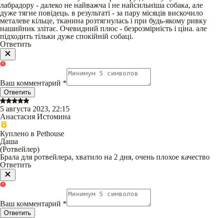
лабрадору - далеко не найважча і не найсильніша собака, але
дуже тягне повідець. в результаті - за пару місяців вискочило
металеве кільце, тканина розтягнулась і при будь-якому ривку
нашийник злітає. Очевидний плюс - безрозмірність і ціна. але
підходить тільки дуже спокійній собаці.
Ответить
Ваш комментарий
*
Ответить
5 августа 2023, 22:15
Анастасия Истомина
Куплено в Pethouse
Даша
(
Ротвейлер
)
Брала для ротвейлера, хватило на 2 дня, очень плохое качество
Ответить
Ваш комментарий
*
Ответить