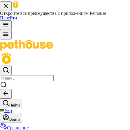
Откройте все преимущества с приложениям Pethouse
Перейти
Найти
Укр
Войти
Сравнение