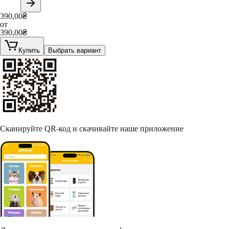
390,00
₴
от
390,00
₴
Купить
Выбрать вариант
Сканируйте QR-код и скачивайте наше приложение