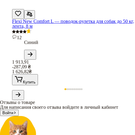
Flexi New Comfort L — поводок-рулетка для собак до 50 кг,
лента, 8 м
12
Синий
1 913,91
-287,09
₴
1 626,82
₴
Купить
Отзывы о товаре
Для написания своего отзыва войдите в личный кабинет
Войти