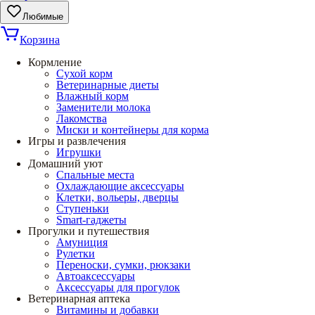
Любимые
Корзина
Кормление
Сухой корм
Ветеринарные диеты
Влажный корм
Заменители молока
Лакомства
Миски и контейнеры для корма
Игры и развлечения
Игрушки
Домашний уют
Спальные места
Охлаждающие аксессуары
Клетки, вольеры, дверцы
Ступеньки
Smart-гаджеты
Прогулки и путешествия
Амуниция
Рулетки
Переноски, сумки, рюкзаки
Автоаксессуары
Аксессуары для прогулок
Ветеринарная аптека
Витамины и добавки