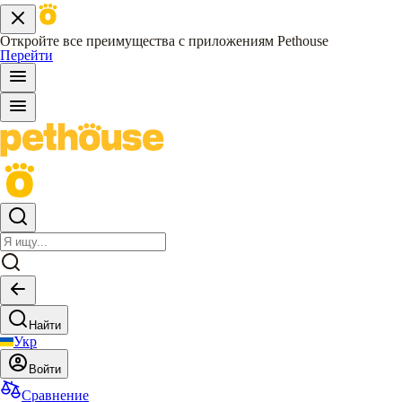
Откройте все преимущества с приложениям Pethouse
Перейти
Найти
Укр
Войти
Сравнение