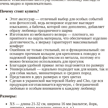
очень модно и привлекательно.
Почему стоит купить?
Этот аксессуар — отличный выбор для особых событий
или фотосессий, ведь велюровое изделие выглядит
изысканно, а бабочка, которой оно дополнено, добавляет
образу любимца праздничного шарма
Изготовлен из мебельного велюра — плотного, но
приятного на ощупь материала, что обеспечивает изделию
долговечность, а зверьку гарантирует максимальный
комфорт
Ошейник не только стильный, но и функциональный: он
оснащен прочным кольцом для крепления к поводку и
надежной пряжкой-фастексом из металла, поэтому его
можно безопасно использовать для прогулок
Благодаря удобной пряжке легко подгоняется по размеру
Универсальный — идеально подходит как для кошек, так и
для собак малых, миниатюрных и средних пород
Представлен в двух размерах и трех цветах
Сделан в украинской мастерской Harley and Cho, где вся
продукция изготавливается вручную, с безграничной
любовью и особым вниманием к каждому любимцу
Размеры:
XS — длина 21-32 см, ширина 16 мм (мальтезе, йорк,
левретка, мини мальтипу, шпиц и т. д.)