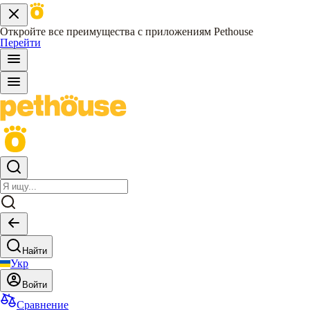
Откройте все преимущества с приложениям Pethouse
Перейти
Найти
Укр
Войти
Сравнение