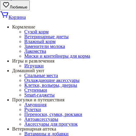
Любимые
Корзина
Кормление
Сухой корм
Ветеринарные диеты
Влажный корм
Заменители молока
Лакомства
Миски и контейнеры для корма
Игры и развлечения
Игрушки
Домашний уют
Спальные места
Охлаждающие аксессуары
Клетки, вольеры, дверцы
Ступеньки
Smart-гаджеты
Прогулки и путешествия
Амуниция
Рулетки
Переноски, сумки, рюкзаки
Автоаксессуары
Аксессуары для прогулок
Ветеринарная аптека
Витамины и добавки