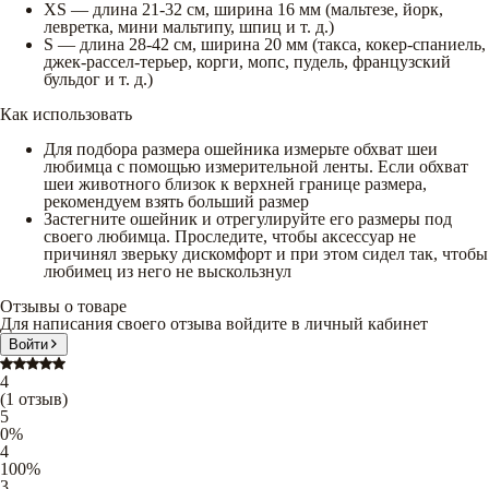
XS — длина 21-32 см, ширина 16 мм (мальтезе, йорк,
левретка, мини мальтипу, шпиц и т. д.)
S — длина 28-42 см, ширина 20 мм (такса, кокер-спаниель,
джек-рассел-терьер, корги, мопс, пудель, французский
бульдог и т. д.)
Как использовать
Для подбора размера ошейника измерьте обхват шеи
любимца с помощью измерительной ленты. Если обхват
шеи животного близок к верхней границе размера,
рекомендуем взять больший размер
Застегните ошейник и отрегулируйте его размеры под
своего любимца. Проследите, чтобы аксессуар не
причинял зверьку дискомфорт и при этом сидел так, чтобы
любимец из него не выскользнул
Отзывы о товаре
Для написания своего отзыва войдите в личный кабинет
Войти
4
(
1
отзыв
)
5
0
%
4
100
%
3