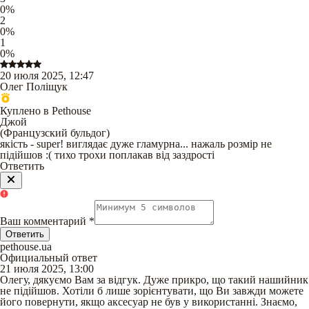
0
%
2
0
%
1
0
%
20 июля 2025, 12:47
Олег Поліщук
Куплено в Pethouse
Джой
(
Французский бульдог
)
якість - super! виглядає дуже гламурна... нажаль розмір не
підійшов :( тихо трохи поплакав від заздрості
Ответить
Ваш комментарий
*
Ответить
pethouse.ua
Официальный ответ
21 июля 2025, 13:00
Олегу, дякуємо Вам за відгук. Дуже прикро, що такий нашийник
не підійшов. Хотіли б лише зорієнтувати, що Ви завжди можете
його повернути, якщо аксесуар не був у використанні. Знаємо,