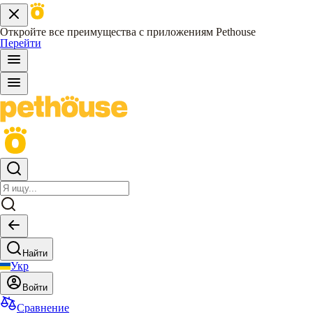
Откройте все преимущества с приложениям Pethouse
Перейти
Найти
Укр
Войти
Сравнение