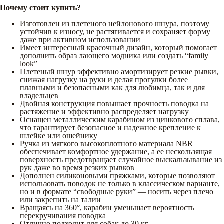
Почему стоит купить?
Изготовлен из плетеного нейлонового шнура, поэтому
устойчив к износу, не растягивается и сохраняет форму
даже при активном использовании
Имеет интересный красочный дизайн, который помогает
дополнить образ лающего модника или создать “family
look”
Плетеный шнур эффективно амортизирует резкие рывки,
снижая нагрузку на руки и делая прогулки более
плавными и безопасными как для любимца, так и для
владельцев
Двойная конструкция повышает прочность поводка на
растяжение и эффективно распределяет нагрузку
Оснащен металлическим карабином из цинкового сплава,
что гарантирует безопасное и надежное крепление к
шлейке или ошейнику
Ручка из мягкого высокоплотного материала NBR
обеспечивает комфортное удержание, а ее нескользящая
поверхность предотвращает случайное выскальзывание из
рук даже во время резких рывков
Дополнен силиконовыми пряжками, которые позволяют
использовать поводок не только в классическом варианте,
но и в формате “свободные руки” — носить через плечо
или закрепить на талии
Вращаясь на 360°, карабин уменьшает вероятность
перекручивания поводка
Отлично подходит для собак до 30 кг