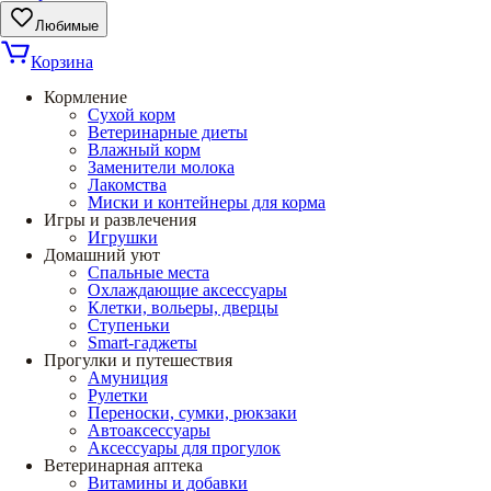
Любимые
Корзина
Кормление
Сухой корм
Ветеринарные диеты
Влажный корм
Заменители молока
Лакомства
Миски и контейнеры для корма
Игры и развлечения
Игрушки
Домашний уют
Спальные места
Охлаждающие аксессуары
Клетки, вольеры, дверцы
Ступеньки
Smart-гаджеты
Прогулки и путешествия
Амуниция
Рулетки
Переноски, сумки, рюкзаки
Автоаксессуары
Аксессуары для прогулок
Ветеринарная аптека
Витамины и добавки