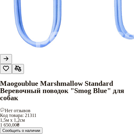
Maogoublue Marshmallow Standard
Веревочный поводок "Smog Blue" для
собак
Нет отзывов
Код товара
:
21311
1,5м х 1,2см
1 650,00
₴
Сообщить о наличии