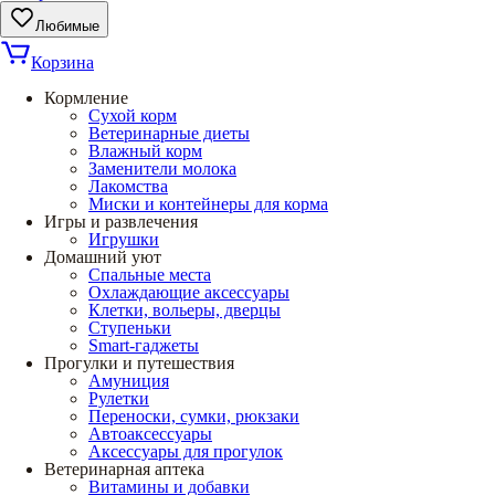
Любимые
Корзина
Кормление
Сухой корм
Ветеринарные диеты
Влажный корм
Заменители молока
Лакомства
Миски и контейнеры для корма
Игры и развлечения
Игрушки
Домашний уют
Спальные места
Охлаждающие аксессуары
Клетки, вольеры, дверцы
Ступеньки
Smart-гаджеты
Прогулки и путешествия
Амуниция
Рулетки
Переноски, сумки, рюкзаки
Автоаксессуары
Аксессуары для прогулок
Ветеринарная аптека
Витамины и добавки