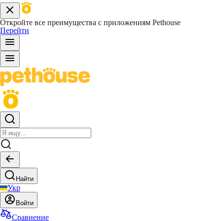
Откройте все преимущества с приложениям Pethouse
Перейти
Найти
Укр
Войти
Сравнение