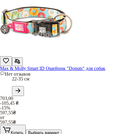
Max & Molly Smart ID Ошейник "Donuts" для собак
Нет отзывов
22-35 см
703,00
-105,45
₴
-15%
597,55
₴
от
597,55
₴
Купить
Выбрать вариант