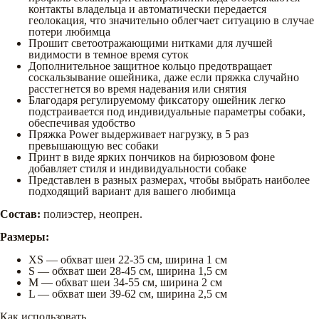
контакты владельца и автоматически передается
геолокация, что значительно облегчает ситуацию в случае
потери любимца
Прошит светоотражающими нитками для лучшей
видимости в темное время суток
Дополнительное защитное кольцо предотвращает
соскальзывание ошейника, даже если пряжка случайно
расстегнется во время надевания или снятия
Благодаря регулируемому фиксатору ошейник легко
подстраивается под индивидуальные параметры собаки,
обеспечивая удобство
Пряжка Power выдерживает нагрузку, в 5 раз
превышающую вес собаки
Принт в виде ярких пончиков на бирюзовом фоне
добавляет стиля и индивидуальности собаке
Представлен в разных размерах, чтобы выбрать наиболее
подходящий вариант для вашего любимца
Состав:
полиэстер, неопрен.
Размеры:
XS — обхват шеи 22-35 см, ширина 1 см
S — обхват шеи 28-45 см, ширина 1,5 см
M — обхват шеи 34-55 см, ширина 2 см
L — обхват шеи 39-62 см, ширина 2,5 см
Как использовать