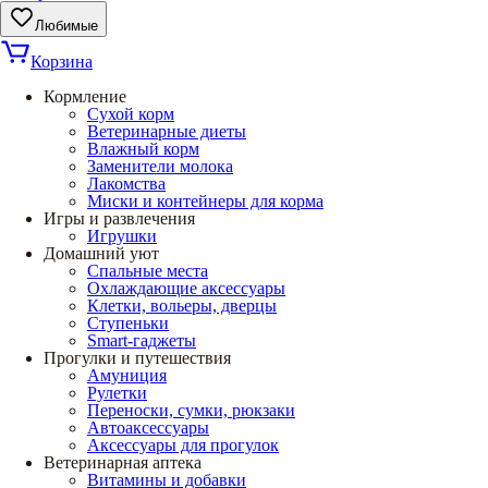
Любимые
Корзина
Кормление
Сухой корм
Ветеринарные диеты
Влажный корм
Заменители молока
Лакомства
Миски и контейнеры для корма
Игры и развлечения
Игрушки
Домашний уют
Спальные места
Охлаждающие аксессуары
Клетки, вольеры, дверцы
Ступеньки
Smart-гаджеты
Прогулки и путешествия
Амуниция
Рулетки
Переноски, сумки, рюкзаки
Автоаксессуары
Аксессуары для прогулок
Ветеринарная аптека
Витамины и добавки