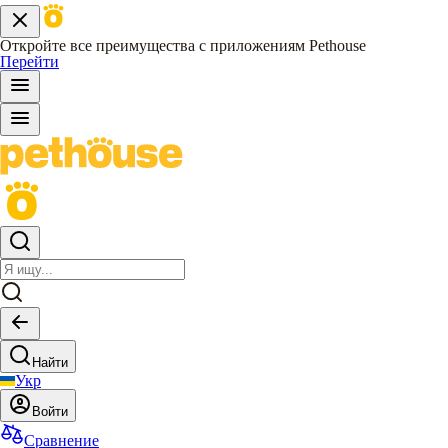
Откройте все преимущества с приложениям Pethouse
Перейти
Найти
Укр
Войти
Сравнение