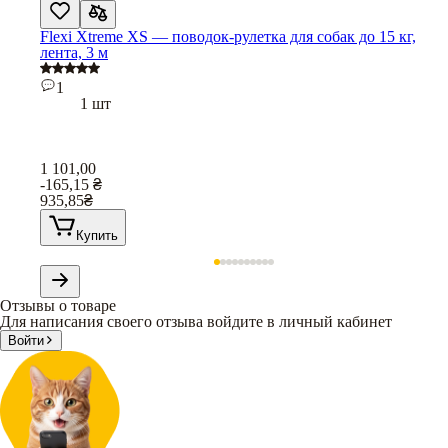
Flexi Xtreme XS — поводок-рулетка для собак до 15 кг,
лента, 3 м
1
1 шт
1 101,00
-165,15
₴
935,85
₴
Купить
Отзывы о товаре
Для написания своего отзыва войдите в личный кабинет
Войти