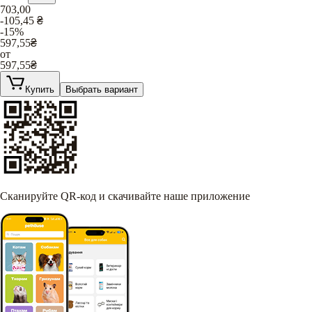
703,00
-105,45
₴
-15%
597,55
₴
от
597,55
₴
Купить
Выбрать вариант
Сканируйте QR-код и скачивайте наше приложение