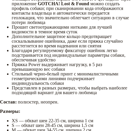
приложение
GOTCHA! Lost & Found
можно создать
профиль собаки; при сканировании кода отображаются
контакты владельца и автоматически передается
геолокация, что значительно облегчает ситуацию в случае
потери любимца
Прошит светоотражающими нитками для лучшей
видимости в темное время суток
Дополнительное защитное кольцо предотвращает
соскальзывание ошейника, даже если пряжка случайно
расстегнется во время надевания или снятия
Благодаря регулируемому фиксатору ошейник легко
подстраивается под индивидуальные параметры собаки,
обеспечивая удобство
Пряжка Power выдерживает нагрузку, в 5 раз
превышающую вес собаки
Стильный черно-белый принт с минималистичными
геометрическими линиями подчеркивает
индивидуальность собаки
Представлен в разных размерах, чтобы выбрать наиболее
подходящий вариант для вашего любимца
Состав:
полиэстер, неопрен.
Размеры:
XS — обхват шеи 22-35 см, ширина 1 см
S — обхват шеи 28-45 см, ширина 1,5 см
M — обхват шеи 34-55 см, ширина 2 см