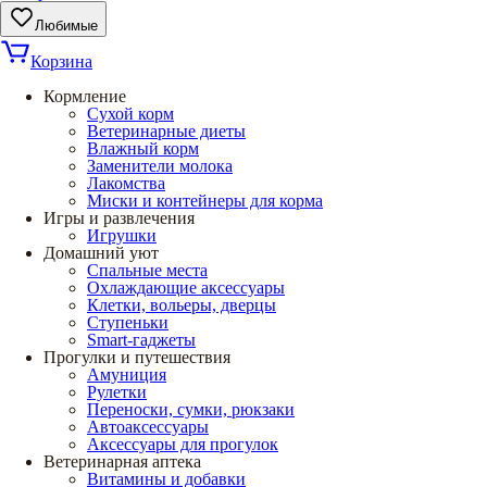
Любимые
Корзина
Кормление
Сухой корм
Ветеринарные диеты
Влажный корм
Заменители молока
Лакомства
Миски и контейнеры для корма
Игры и развлечения
Игрушки
Домашний уют
Спальные места
Охлаждающие аксессуары
Клетки, вольеры, дверцы
Ступеньки
Smart-гаджеты
Прогулки и путешествия
Амуниция
Рулетки
Переноски, сумки, рюкзаки
Автоаксессуары
Аксессуары для прогулок
Ветеринарная аптека
Витамины и добавки