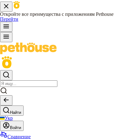
Откройте все преимущества с приложениям Pethouse
Перейти
Найти
Укр
Войти
Сравнение