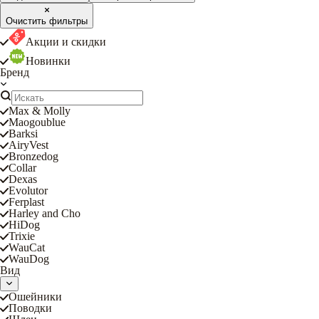
Очистить фильтры
Акции и скидки
Новинки
Бренд
Max & Molly
Maogoublue
Barksi
AiryVest
Bronzedog
Collar
Dexas
Evolutor
Ferplast
Harley and Cho
HiDog
Trixie
WauCat
WauDog
Вид
Ошейники
Поводки