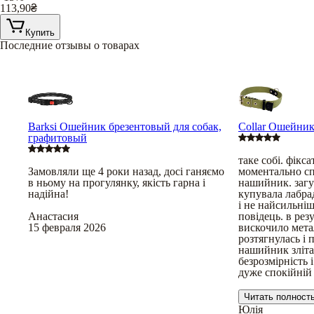
113,90
₴
Купить
Последние отзывы о товарах
Barksi Ошейник брезентовый для собак,
Collar Ошейник
графитовый
таке собі. фікса
Замовляли ще 4 роки назад, досі ганяємо
моментально сп
в ньому на прогулянку, якість гарна і
нашийник. загу
надійна!
купувала лабра
і не найсильніш
Анастасия
повідець. в резу
15 февраля 2026
вискочило мета
розтягнулась і 
нашийник зліта
безрозмірність і
дуже спокійній 
Читать полност
Юлія