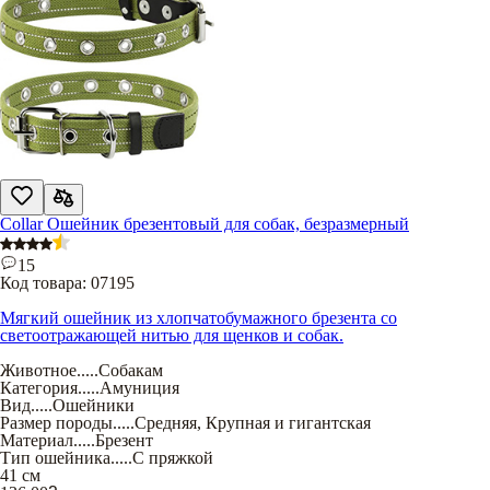
Collar Ошейник брезентовый для собак, безразмерный
15
Код товара:
07195
Мягкий ошейник из хлопчатобумажного брезента со
светоотражающей нитью для щенков и собак.
Животное
.....
Собакам
Категория
.....
Амуниция
Вид
.....
Ошейники
Размер породы
.....
Средняя
,
Крупная и гигантская
Материал
.....
Брезент
Тип ошейника
.....
С пряжкой
41 см