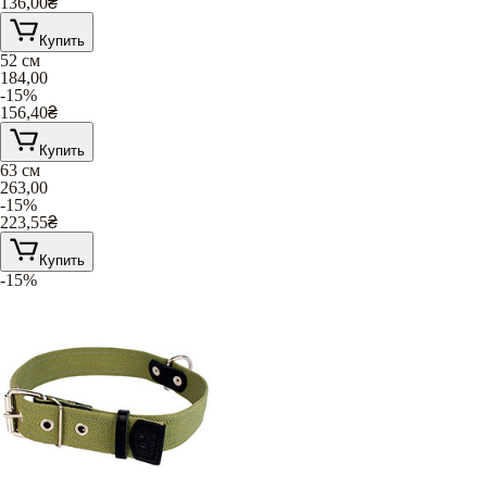
136,00
₴
Купить
52 см
184,00
-15%
156,40
₴
Купить
63 см
263,00
-15%
223,55
₴
Купить
-15%