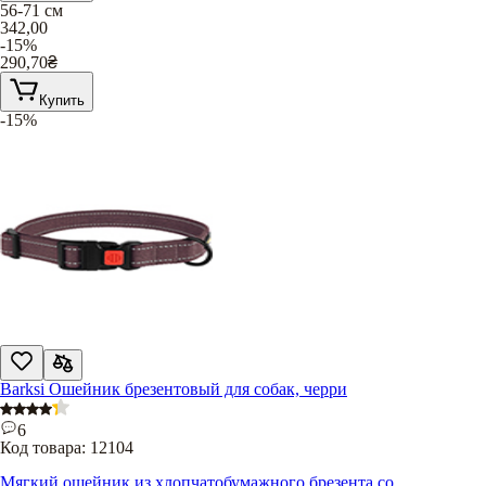
56-71 см
342,00
-15%
290,70
₴
Купить
-15%
Barksi Ошейник брезентовый для собак, черри
6
Код товара:
12104
Мягкий ошейник из хлопчатобумажного брезента со