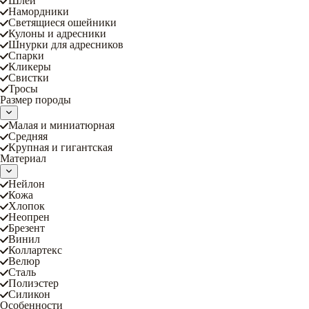
Шлеи
Намордники
Светящиеся ошейники
Кулоны и адресники
Шнурки для адресников
Спарки
Кликеры
Свистки
Тросы
Размер породы
Малая и миниатюрная
Средняя
Крупная и гигантская
Материал
Нейлон
Кожа
Хлопок
Неопрен
Брезент
Винил
Коллартекс
Велюр
Сталь
Полиэстер
Силикон
Особенности