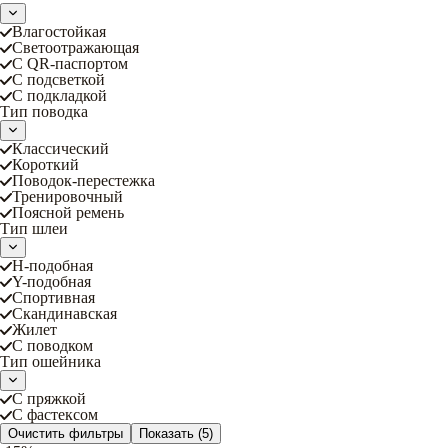
Влагостойкая
Светоотражающая
С QR-паспортом
С подсветкой
С подкладкой
Тип поводка
Классический
Короткий
Поводок-перестежка
Тренировочный
Поясной ремень
Тип шлеи
Н-подобная
Y-подобная
Спортивная
Скандинавская
Жилет
С поводком
Тип ошейника
С пряжкой
С фастексом
Очистить фильтры
Показать
(5)