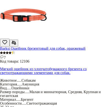
Barksi Ошейник брезентовый для собак, оранжевый
7
Код товара:
12106
Мягкий ошейник из хлопчатобумажного брезента со
светоотражающими элементами для собак.
Животное
.....
Собакам
Категория
.....
Амуниция
Вид
.....
Ошейники
Размер породы
.....
Малая и миниатюрная
,
Средняя
,
Крупная и
гигантская
Материал
.....
Брезент
Особенности
.....
Светоотражающая