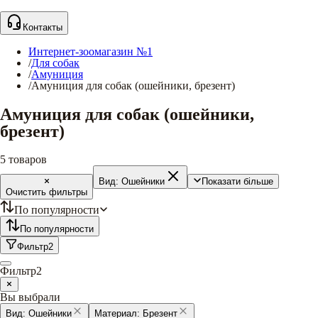
Контакты
Интернет-зоомагазин №1
/
Для собак
/
Амуниция
/
Амуниция для собак (ошейники, брезент)
Амуниция для собак (ошейники,
брезент)
5
товаров
Вид:
Ошейники
Показати більше
Очистить фильтры
По популярности
По популярности
Фильтр
2
Фильтр
2
Вы выбрали
Вид:
Ошейники
Материал:
Брезент