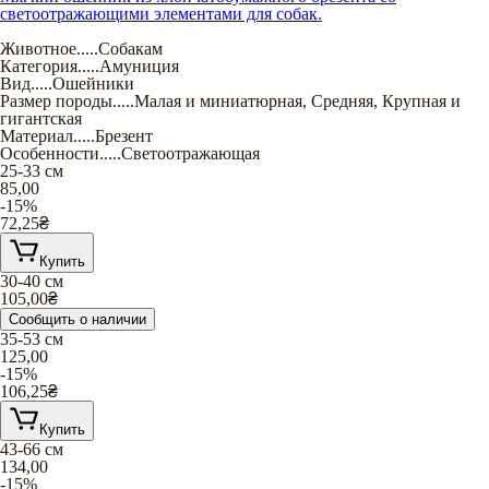
светоотражающими элементами для собак.
Животное
.....
Собакам
Категория
.....
Амуниция
Вид
.....
Ошейники
Размер породы
.....
Малая и миниатюрная
,
Средняя
,
Крупная и
гигантская
Материал
.....
Брезент
Особенности
.....
Светоотражающая
25-33 см
85,00
-15%
72,25
₴
Купить
30-40 см
105,00
₴
Сообщить о наличии
35-53 см
125,00
-15%
106,25
₴
Купить
43-66 см
134,00
-15%