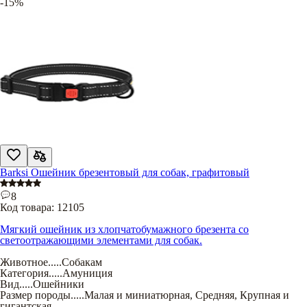
-15%
Barksi Ошейник брезентовый для собак, графитовый
8
Код товара:
12105
Мягкий ошейник из хлопчатобумажного брезента со
светоотражающими элементами для собак.
Животное
.....
Собакам
Категория
.....
Амуниция
Вид
.....
Ошейники
Размер породы
.....
Малая и миниатюрная
,
Средняя
,
Крупная и
гигантская