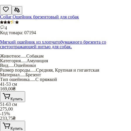
Collar Ошейник брезентовый для собак
4
Код товара:
07194
Мягкий ошейник из хлопчатобумажного брезента со
светоотражающей нитью для собак.
Животное
.....
Собакам
Категория
.....
Амуниция
Вид
.....
Ошейники
Размер породы
.....
Средняя
,
Крупная и гигантская
Материал
.....
Брезент
Тип ошейника
.....
С пряжкой
41-53 см
169,00
₴
Купить
51-63 см
275,00
-15%
233,75
₴
Купить