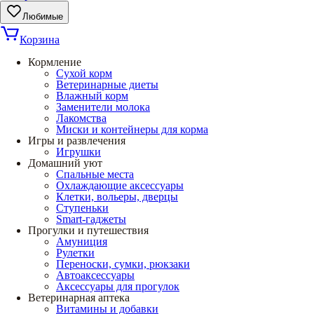
Любимые
Корзина
Кормление
Сухой корм
Ветеринарные диеты
Влажный корм
Заменители молока
Лакомства
Миски и контейнеры для корма
Игры и развлечения
Игрушки
Домашний уют
Спальные места
Охлаждающие аксессуары
Клетки, вольеры, дверцы
Ступеньки
Smart-гаджеты
Прогулки и путешествия
Амуниция
Рулетки
Переноски, сумки, рюкзаки
Автоаксессуары
Аксессуары для прогулок
Ветеринарная аптека
Витамины и добавки