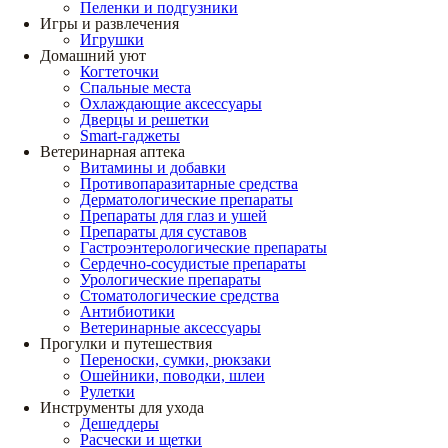
Пеленки и подгузники
Игры и развлечения
Игрушки
Домашний уют
Когтеточки
Спальные места
Охлаждающие аксессуары
Дверцы и решетки
Smart-гаджеты
Ветеринарная аптека
Витамины и добавки
Противопаразитарные средства
Дерматологические препараты
Препараты для глаз и ушей
Препараты для суставов
Гастроэнтерологические препараты
Сердечно-сосудистые препараты
Урологические препараты
Стоматологические средства
Антибиотики
Ветеринарные аксессуары
Прогулки и путешествия
Переноски, сумки, рюкзаки
Ошейники, поводки, шлеи
Рулетки
Инструменты для ухода
Дешеддеры
Расчески и щетки