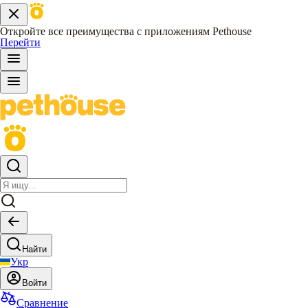
Откройте все преимущества с приложениям Pethouse
Перейти
Найти
Укр
Войти
Сравнение