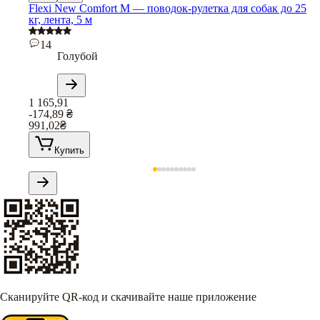
Flexi New Comfort M — поводок-рулетка для собак до 25
кг, лента, 5 м
14
Голубой
1 165,91
-174,89
₴
991,02
₴
Купить
Сканируйте QR-код и скачивайте наше приложение