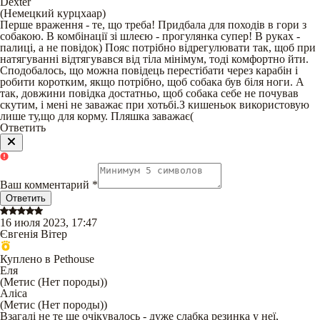
Dexter
(
Немецкий курцхаар
)
Перше враження - те, що треба! Придбала для походів в гори з
собакою. В комбінації зі шлеєю - прогулянка супер! В руках -
палиці, а не повідок) Пояс потрібно відрегулювати так, щоб при
натягуванні відтягувався від тіла мінімум, тоді комфортно йти.
Сподобалось, що можна повідець перестібати через карабін і
робити коротким, якщо потрібно, щоб собака був біля ноги. А
так, довжини повідка достатньо, щоб собака себе не почував
скутим, і мені не заважає при хотьбі.З кишеньок використовую
лише ту,що для корму. Пляшка заважає(
Ответить
Ваш комментарий
*
Ответить
16 июля 2023, 17:47
Євгенія Вітер
Куплено в Pethouse
Еля
(
Метис (Нет породы)
)
Аліса
(
Метис (Нет породы)
)
Взагалі не те ще очікувалось - дуже слабка резинка у неї,