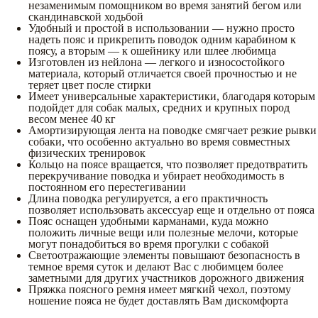
незаменимым помощником во время занятий бегом или
скандинавской ходьбой
Удобный и простой в использовании — нужно просто
надеть пояс и прикрепить поводок одним карабином к
поясу, а вторым — к ошейнику или шлее любимца
Изготовлен из нейлона — легкого и износостойкого
материала, который отличается своей прочностью и не
теряет цвет после стирки
Имеет универсальные характеристики, благодаря которым
подойдет для собак малых, средних и крупных пород
весом менее 40 кг
Амортизирующая лента на поводке смягчает резкие рывки
собаки, что особенно актуально во время совместных
физических тренировок
Кольцо на поясе вращается, что позволяет предотвратить
перекручивание поводка и убирает необходимость в
постоянном его перестегивании
Длина поводка регулируется, а его практичность
позволяет использовать аксессуар еще и отдельно от пояса
Пояс оснащен удобными карманами, куда можно
положить личные вещи или полезные мелочи, которые
могут понадобиться во время прогулки с собакой
Светоотражающие элементы повышают безопасность в
темное время суток и делают Вас с любимцем более
заметными для других участников дорожного движения
Пряжка поясного ремня имеет мягкий чехол, поэтому
ношение пояса не будет доставлять Вам дискомфорта