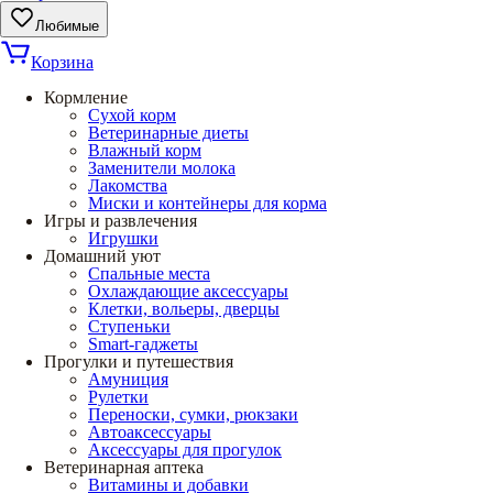
Любимые
Корзина
Кормление
Сухой корм
Ветеринарные диеты
Влажный корм
Заменители молока
Лакомства
Миски и контейнеры для корма
Игры и развлечения
Игрушки
Домашний уют
Спальные места
Охлаждающие аксессуары
Клетки, вольеры, дверцы
Ступеньки
Smart-гаджеты
Прогулки и путешествия
Амуниция
Рулетки
Переноски, сумки, рюкзаки
Автоаксессуары
Аксессуары для прогулок
Ветеринарная аптека
Витамины и добавки