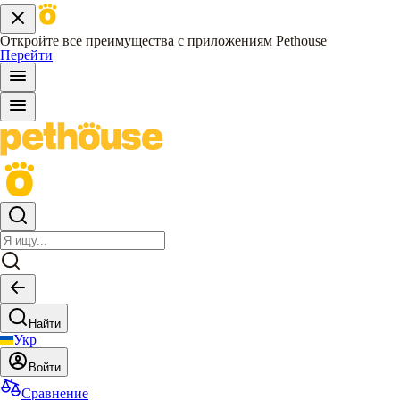
Откройте все преимущества с приложениям Pethouse
Перейти
Найти
Укр
Войти
Сравнение