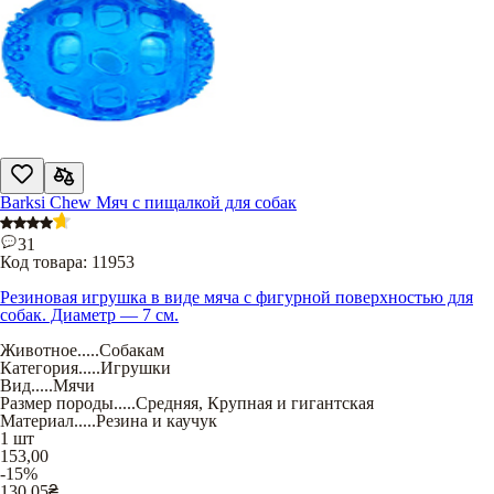
Barksi Chew Мяч с пищалкой для собак
31
Код товара:
11953
Резиновая игрушка в виде мяча с фигурной поверхностью для
собак. Диаметр — 7 см.
Животное
.....
Собакам
Категория
.....
Игрушки
Вид
.....
Мячи
Размер породы
.....
Средняя
,
Крупная и гигантская
Материал
.....
Резина и каучук
1 шт
153,00
-15%
130,05
₴