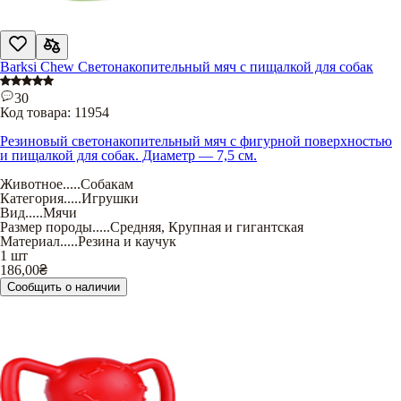
Barksi Chew Светонакопительный мяч с пищалкой для собак
30
Код товара:
11954
Резиновый светонакопительный мяч с фигурной поверхностью
и пищалкой для собак. Диаметр — 7,5 см.
Животное
.....
Собакам
Категория
.....
Игрушки
Вид
.....
Мячи
Размер породы
.....
Средняя
,
Крупная и гигантская
Материал
.....
Резина и каучук
1 шт
186,00
₴
Сообщить о наличии