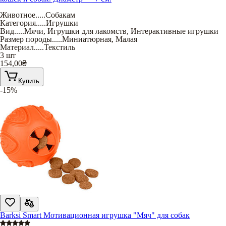
Животное
.....
Собакам
Категория
.....
Игрушки
Вид
.....
Мячи
,
Игрушки для лакомств
,
Интерактивные игрушки
Размер породы
.....
Миниатюрная
,
Малая
Материал
.....
Текстиль
3 шт
154,00
₴
Купить
-15%
Barksi Smart Мотивационная игрушка "Мяч" для собак