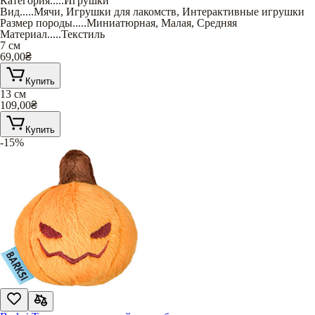
Категория
.....
Игрушки
Вид
.....
Мячи
,
Игрушки для лакомств
,
Интерактивные игрушки
Размер породы
.....
Миниатюрная
,
Малая
,
Средняя
Материал
.....
Текстиль
7 см
69,00
₴
Купить
13 см
109,00
₴
Купить
-15%