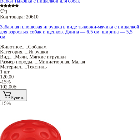
Barksi Тыковка с пищалкой для собак
1
Код товара:
20610
Забавная плюшевая игрушка в виде тыковки-мячика с пищалкой
для взрослых собак и щенков. Длина — 6,5 см, ширина — 5,5
см.
Животное
.....
Собакам
Категория
.....
Игрушки
Вид
.....
Мячи
,
Мягкие игрушки
Размер породы
.....
Миниатюрная
,
Малая
Материал
.....
Текстиль
1 шт
120,00
-15%
102,00
₴
Купить
-15%