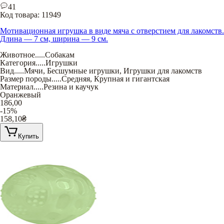
41
Код товара:
11949
Мотивационная игрушка в виде мяча с отверстием для лакомств.
Длина — 7 см, ширина — 9 см.
Животное
.....
Собакам
Категория
.....
Игрушки
Вид
.....
Мячи
,
Бесшумные игрушки
,
Игрушки для лакомств
Размер породы
.....
Средняя
,
Крупная и гигантская
Материал
.....
Резина и каучук
Оранжевый
186,00
-15%
158,10
₴
Купить