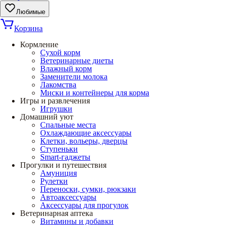
Любимые
Корзина
Кормление
Сухой корм
Ветеринарные диеты
Влажный корм
Заменители молока
Лакомства
Миски и контейнеры для корма
Игры и развлечения
Игрушки
Домашний уют
Спальные места
Охлаждающие аксессуары
Клетки, вольеры, дверцы
Ступеньки
Smart-гаджеты
Прогулки и путешествия
Амуниция
Рулетки
Переноски, сумки, рюкзаки
Автоаксессуары
Аксессуары для прогулок
Ветеринарная аптека
Витамины и добавки