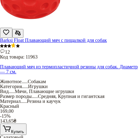
Barksi Float Плавающий мяч с пищалкой для собак
12
Код товара:
11963
Плавающий мяч из термопластичной резины для собак. Диаметр
— 7 см.
Животное
.....
Собакам
Категория
.....
Игрушки
Вид
.....
Мячи
,
Плавающие игрушки
Размер породы
.....
Средняя
,
Крупная и гигантская
Материал
.....
Резина и каучук
Красный
169,00
-15%
143,65
₴
Купить
Салатовый