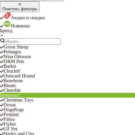
Очистить фильтры
Акции и скидки
Новинки
Бренд
Green Sheep
Petstages
Nina Ottosson
D&M Pets
Barksi
Chuckit!
Outward Hound
Benebone
Bionic
Cheerble
Новинка!
Christmas Toys
Dexas
DogsRogs
Ferplast
Fiboo
Flyber
GF Pet
Harley and Cho