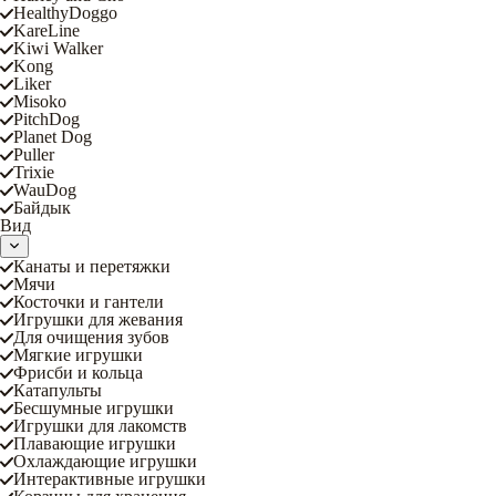
HealthyDoggo
KareLine
Kiwi Walker
Kong
Liker
Misoko
PitchDog
Planet Dog
Puller
Trixie
WauDog
Байдык
Вид
Канаты и перетяжки
Мячи
Косточки и гантели
Игрушки для жевания
Для очищения зубов
Мягкие игрушки
Фрисби и кольца
Катапульты
Бесшумные игрушки
Игрушки для лакомств
Плавающие игрушки
Охлаждающие игрушки
Интерактивные игрушки