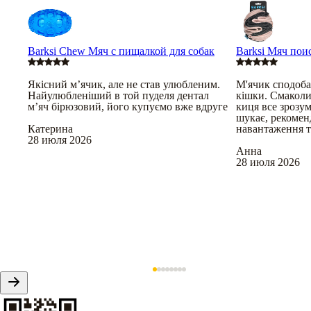
Barksi Chew Мяч с пищалкой для собак
Barksi Мяч пои
Якісний мʼячик, але не став улюбленим.
М'ячик сподобав
Найулюбленіший в той пуделя дентал
кішки. Смаколи
мʼяч бірюзовий, його купуємо вже вдруге
киця все зрозум
шукає, рекомен
Катерина
навантаження 
28 июля 2026
Анна
28 июля 2026