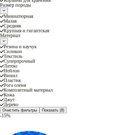
Корзины для хранения
Размер породы
Миниатюрная
Малая
Средняя
Крупная и гигантская
Материал
Резина и каучук
Силикон
Текстиль
Суперпрочный
Латекс
Нейлон
Винил
Пластик
Рога оленя
Композитный материал
Кожа
Джут
Дерево
Очистить фильтры
Показать
(8)
-15%