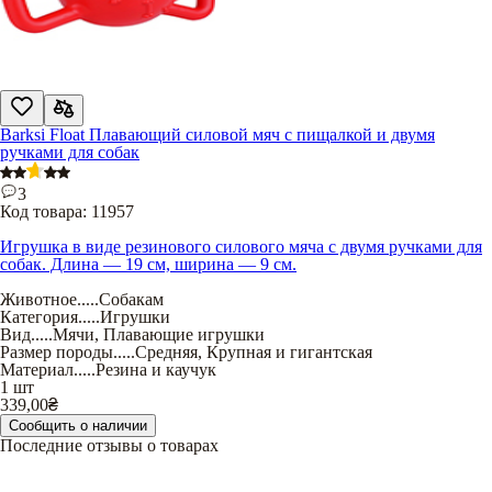
Barksi Float Плавающий силовой мяч с пищалкой и двумя
ручками для собак
3
Код товара:
11957
Игрушка в виде резинового силового мяча с двумя ручками для
собак. Длина — 19 см, ширина — 9 см.
Животное
.....
Собакам
Категория
.....
Игрушки
Вид
.....
Мячи
,
Плавающие игрушки
Размер породы
.....
Средняя
,
Крупная и гигантская
Материал
.....
Резина и каучук
1 шт
339,00
₴
Сообщить о наличии
Последние отзывы о товарах