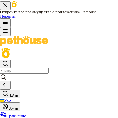
Откройте все преимущества с приложениям Pethouse
Перейти
Найти
Укр
Войти
Сравнение