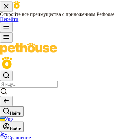
Откройте все преимущества с приложениям Pethouse
Перейти
Найти
Укр
Войти
Сравнение