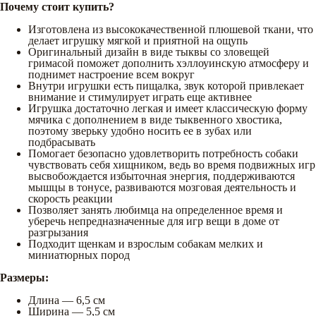
Почему стоит купить?
Изготовлена из высококачественной плюшевой ткани, что
делает игрушку мягкой и приятной на ощупь
Оригинальный дизайн в виде тыквы со зловещей
гримасой поможет дополнить хэллоуинскую атмосферу и
поднимет настроение всем вокруг
Внутри игрушки есть пищалка, звук которой привлекает
внимание и стимулирует играть еще активнее
Игрушка достаточно легкая и имеет классическую форму
мячика с дополнением в виде тыквенного хвостика,
поэтому зверьку удобно носить ее в зубах или
подбрасывать
Помогает безопасно удовлетворить потребность собаки
чувствовать себя хищником, ведь во время подвижных игр
высвобождается избыточная энергия, поддерживаются
мышцы в тонусе, развиваются мозговая деятельность и
скорость реакции
Позволяет занять любимца на определенное время и
уберечь непредназначенные для игр вещи в доме от
разгрызания
Подходит щенкам и взрослым собакам мелких и
миниатюрных пород
Размеры:
Длина — 6,5 см
Ширина — 5,5 см