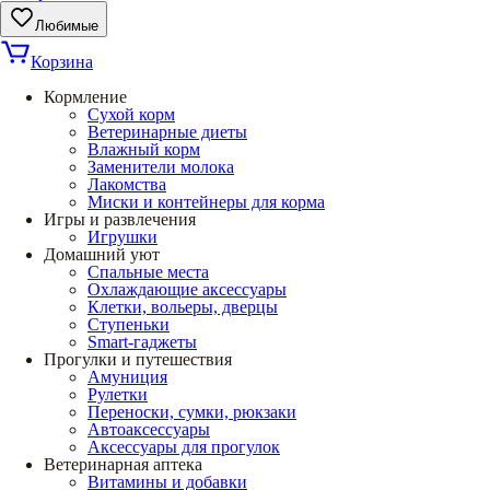
Любимые
Корзина
Кормление
Сухой корм
Ветеринарные диеты
Влажный корм
Заменители молока
Лакомства
Миски и контейнеры для корма
Игры и развлечения
Игрушки
Домашний уют
Спальные места
Охлаждающие аксессуары
Клетки, вольеры, дверцы
Ступеньки
Smart-гаджеты
Прогулки и путешествия
Амуниция
Рулетки
Переноски, сумки, рюкзаки
Автоаксессуары
Аксессуары для прогулок
Ветеринарная аптека
Витамины и добавки